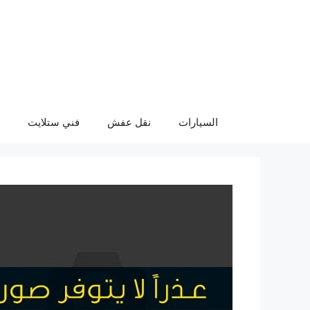
نتقل
لى
لمحتوى
السيارات
نقل عفش
فني ستلايت