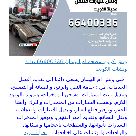
ونش كرين سطحة ام الهيمان 66400336 بدالة
ونشات الكويت
فني ونش ام الهيمان يسعى دائما إلى تقديم أفضل
الخدمات، من : خدمة النقل والرفع، والصيانة أو التصليح،
وتبديل زيت السيارات، وشحن المدخرات، وتزويد بالوقود
اللازم، وسحب السيارات من المنحدرات والبرك وأيضا
الحفر، وتوفير قطع الغيار، وتبديل الإطارات والعجلات،
ونقل البضائع، وتقديم أمهر الفنيين، وتوفير المدخرات
السيارات بأنواعها، والسطحات بأحجامها وأشكالها،
والرافعات والونشات على اختلافها، ...
اقرأ المزيد