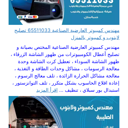
مهندس كمبيوتر العارضية الصناعية 65511033 تصليح
لابتوب و كمبيوتر بالمنزل
مهندس كمبيوتر العارضية الصناعية المختص بصيانة و
تصليح أعطال الكومبيوترات من ظهور الشاشة الزرقاء ،
ظهور الشاشة السوداء ، تعطيل كرت الشاشة وحدة
معالجة الرسومات ، مشاكل وحدات الطاقة و التغذية ،
معالجة مشاكل الحرارة الزائدة ، تلف معالج الرسوم ،
إعادة اقلاع الحاسوب بشكل متكرر ، تلف التوانزستور ،
استبدال بور سبلاي ، تنظيف ...
اقرأ المزيد