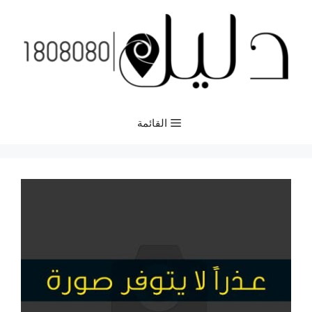
نتقل
لى
لمحتوى
القائمة