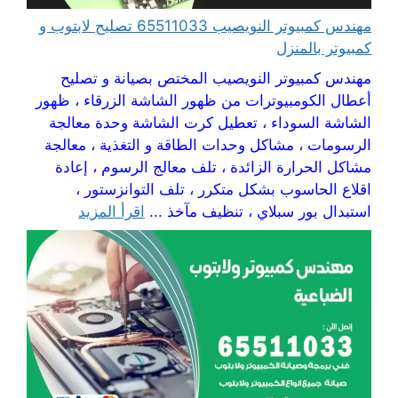
مهندس كمبيوتر النويصيب 65511033 تصليح لابتوب و
كمبيوتر بالمنزل
مهندس كمبيوتر النويصيب المختص بصيانة و تصليح
أعطال الكومبيوترات من ظهور الشاشة الزرقاء ، ظهور
الشاشة السوداء ، تعطيل كرت الشاشة وحدة معالجة
الرسومات ، مشاكل وحدات الطاقة و التغذية ، معالجة
مشاكل الحرارة الزائدة ، تلف معالج الرسوم ، إعادة
اقلاع الحاسوب بشكل متكرر ، تلف التوانزستور ،
استبدال بور سبلاي ، تنظيف مآخذ ...
اقرأ المزيد