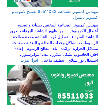
مهندس كمبيوتر الضباعية 65511033 تصليح لابتوب و
كمبيوتر بالمنزل
مهندس كمبيوتر الضباعية المختص بصيانة و تصليح
أعطال الكومبيوترات من ظهور الشاشة الزرقاء ، ظهور
الشاشة السوداء ، تعطيل كرت الشاشة وحدة معالجة
الرسومات ، مشاكل وحدات الطاقة و التغذية ، معالجة
مشاكل الحرارة الزائدة ، تلف معالج الرسوم ، إعادة
اقلاع الحاسوب بشكل متكرر ، تلف التوانزستور ،
استبدال بور سبلاي ، تنظيف مآخذ ...
اقرأ المزيد