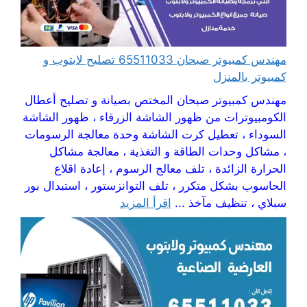
مهندس كمبيوتر صبحان 65511033 تصليح لابتوب و
كمبيوتر بالمنزل
مهندس كمبيوتر صبحان المختص بصيانة و تصليح أعطال
الكومبيوترات من ظهور الشاشة الزرقاء ، ظهور الشاشة
السوداء ، تعطيل كرت الشاشة وحدة معالجة الرسومات
، مشاكل وحدات الطاقة و التغذية ، معالجة مشاكل
الحرارة الزائدة ، تلف معالج الرسوم ، إعادة اقلاع
الحاسوب بشكل متكرر ، تلف التوانزستور ، استبدال بور
سبلاي ، تنظيف مآخذ ...
اقرأ المزيد