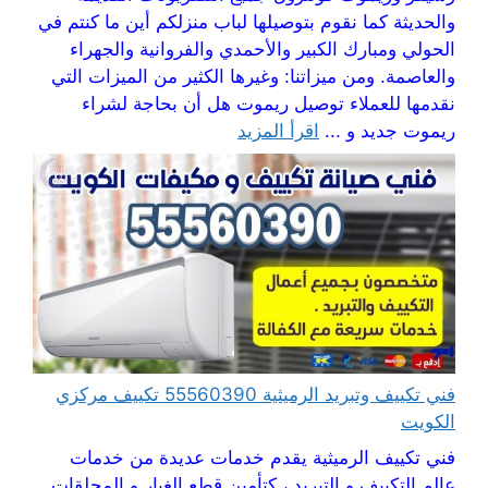
والحديثة كما نقوم بتوصيلها لباب منزلكم أين ما كنتم في
الحولي ومبارك الكبير والأحمدي والفروانية والجهراء
والعاصمة. ومن ميزاتنا: وغيرها الكثير من الميزات التي
نقدمها للعملاء توصيل ريموت هل أن بحاجة لشراء
ريموت جديد و ...
اقرأ المزيد
فني تكييف وتبريد الرميثية 55560390 تكييف مركزي
الكويت
فني تكييف الرميثية يقدم خدمات عديدة من خدمات
عالم التكييف و التبريد ، كتأمين قطع الغيار و المحلقات