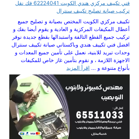
فني تكييف مركزي هندي الكويت 62224041 فك نقل
تركيب صيانة تصليح تكييف سنترال
تكييف مركزي الكويت المختص بصيانة و تصليح جميع
أعطال المكيفات المركزية و العادية و يقوم أيضا بفك و
تركيب جميع القطع التالفة واستبدالها بقطع جديدة نوفر
افضل فني تكييف هندي وباكستاني صيانة تكييف سنترال
وحدات تبريد للابنية، نعمل على تأمين جميع المعدات و
الاجهزة اللازمة ، و نقوم بتأمين غاز خاص للمكيفات
بأنواع متنوعة و ...
اقرأ المزيد