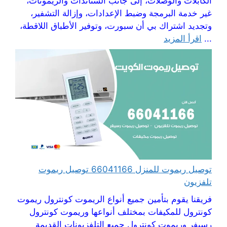
الكابلات والوصلات، إلى جانب الستاندات والريموتات،
غير خدمة البرمجة وضبط الإعدادات، وإزالة التشفير،
وتجديد اشتراك بي أن سبورت، وتوفير الأطباق اللاقطة،
...
اقرأ المزيد
توصيل ريموت للمنزل 66041166 توصيل ريموت
تلفزيون
فريقنا يقوم بتأمين جميع أنواع الريموت كونترول ريموت
كونترول للمكيفات بمختلف أنواعها وريموت كونترول
رسيفر وريموت كونترول جميع التلفزيونات القديمة