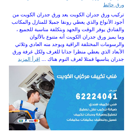
ورق حائط
تركيب ورق جدران الكويت يعد ورق جدران الكويت من
أجود الأنواع والذي يعطي رونقا جميلا للمنازل والمكاتب
والفنادق يوفر الوقت والجهد وبتكلفة مناسبة للجميع ،
وما يميز ورق جدران الكويت أنه متنوع بالألوان
والرسومات المختلفة الراقية ويوجد منه العادي وثلاثي
الأبعاد الذي يعطي منظرا جذابا للغرف ولكل غرفة ورق
جدران يناسبها فمثلا لغرف النوم هناك ...
اقرأ المزيد