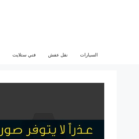
نتقل
لى
لمحتوى
السيارات
نقل عفش
فني ستلايت