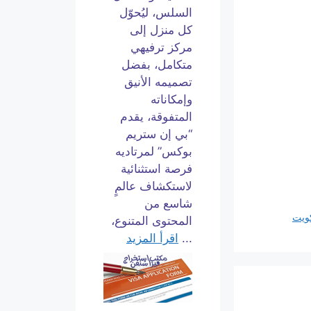
السلس، ليُحوّل
كل منزل إلى
مركز ترفيهي
متكامل، بفضل
تصميمه الأنيق
وإمكاناته
المتفوقة، يقدم
“بي إن ستريم
بوكس” لمرتاديه
فرصة استثنائية
لاستكشاف عالمٍ
شاسع من
كويت
المحتوى المتنوع،
...
اقرأ المزيد