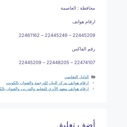
محافظة : العاصمة
ارقام هواتف
22445209 – 22445249 – 22461162
رقم الفاكس
22474107 – 22448205 – 22445209
التصنيفات
الدليل التعليمي
ارقام هواتف مركز البيان للترجمة والعنوان بالكويت
ارقام هواتف معهد الأثري للتعليم والتدريب والعنوان بال
أضف تعليق