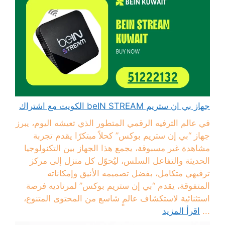
جهاز بي ان ستريم beIN STREAM الكويت مع اشتراك
في عالم الترفيه الرقمي المتطور الذي تعيشه اليوم، يبرز
جهاز “بي إن ستريم بوكس” كحلاً مبتكرًا يقدم تجربة
مشاهدة غير مسبوقة، يجمع هذا الجهاز بين التكنولوجيا
الحديثة والتفاعل السلس، ليُحوّل كل منزل إلى مركز
ترفيهي متكامل، بفضل تصميمه الأنيق وإمكاناته
المتفوقة، يقدم “بي إن ستريم بوكس” لمرتاديه فرصة
استثنائية لاستكشاف عالمٍ شاسع من المحتوى المتنوع،
...
اقرأ المزيد