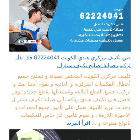
فني تكييف مركزي هندي الكويت 62224041 فك نقل
تركيب صيانة تصليح تكييف سنترال
تكييف مركزي الكويت المختص بصيانة و تصليح جميع
أعطال المكيفات المركزية و العادية و يقوم أيضا بفك و
تركيب جميع القطع التالفة واستبدالها بقطع جديدة نوفر
افضل فني تكييف هندي وباكستاني صيانة تكييف سنترال
وحدات تبريد للابنية، نعمل على تأمين جميع المعدات و
الاجهزة اللازمة ، و نقوم بتأمين غاز خاص للمكيفات
بأنواع متنوعة و ...
اقرأ المزيد