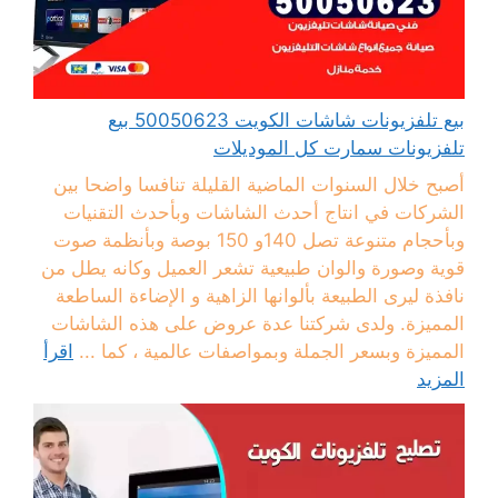
بيع تلفزيونات شاشات الكويت 50050623 بيع
تلفزيونات سمارت كل الموديلات
أصبح خلال السنوات الماضية القليلة تنافسا واضحا بين
الشركات في انتاج أحدث الشاشات وبأحدث التقنيات
وبأحجام متنوعة تصل 140و 150 بوصة وبأنظمة صوت
قوية وصورة والوان طبيعية تشعر العميل وكانه يطل من
نافذة ليرى الطبيعة بألوانها الزاهية و الإضاءة الساطعة
المميزة. ولدى شركتنا عدة عروض على هذه الشاشات
المميزة وبسعر الجملة وبمواصفات عالمية ، كما ...
اقرأ
المزيد