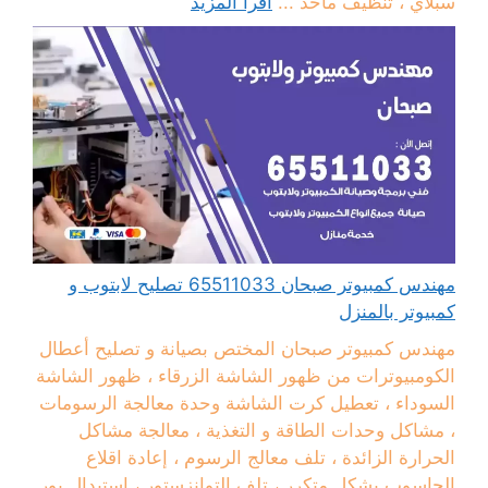
سبلاي ، تنظيف مآخذ ...
اقرأ المزيد
مهندس كمبيوتر صبحان 65511033 تصليح لابتوب و
كمبيوتر بالمنزل
مهندس كمبيوتر صبحان المختص بصيانة و تصليح أعطال
الكومبيوترات من ظهور الشاشة الزرقاء ، ظهور الشاشة
السوداء ، تعطيل كرت الشاشة وحدة معالجة الرسومات
، مشاكل وحدات الطاقة و التغذية ، معالجة مشاكل
الحرارة الزائدة ، تلف معالج الرسوم ، إعادة اقلاع
الحاسوب بشكل متكرر ، تلف التوانزستور ، استبدال بور