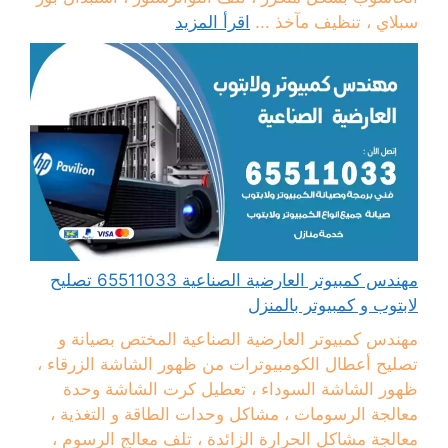
سبلاي ، تنظيف مآخذ ...
اقرأ المزيد
مهندس كمبيوتر العارضية الصناعية 65511033 تصليح
لابتوب و كمبيوتر بالمنزل
مهندس كمبيوتر العارضية الصناعية المختص بصيانة و
تصليح أعطال الكومبيوترات من ظهور الشاشة الزرقاء ،
ظهور الشاشة السوداء ، تعطيل كرت الشاشة وحدة
معالجة الرسومات ، مشاكل وحدات الطاقة و التغذية ،
معالجة مشاكل الحرارة الزائدة ، تلف معالج الرسوم ،