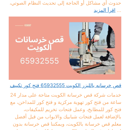
حدوث أي مشاكل أو الحاجة إلى تحديث النظام الصوتي،
...
اقرأ المزيد
قص خرسانه بالليزر الكويت 65932555 فتح كور تكييف
خدمات شركة قص خرسانة الكويت متاحة على مدار 24
ساعة من فتح كور تهوية مركزية و فتح كور للمداخن، مع
فتح كور للمطابخ، وعمل فتحات تخريم للمكيفات،
بالإضافة لعمل فتحات شبابيك والابواب من قبل أفضل
معلم قص خرسانة بالكويت، ويمكننا قص خرسانة بدون