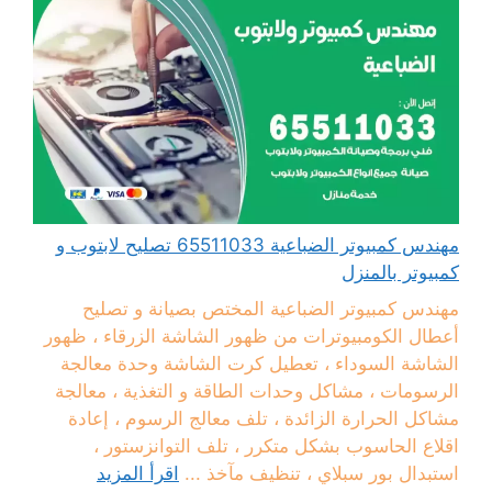
مهندس كمبيوتر الضباعية 65511033 تصليح لابتوب و
كمبيوتر بالمنزل
مهندس كمبيوتر الضباعية المختص بصيانة و تصليح
أعطال الكومبيوترات من ظهور الشاشة الزرقاء ، ظهور
الشاشة السوداء ، تعطيل كرت الشاشة وحدة معالجة
الرسومات ، مشاكل وحدات الطاقة و التغذية ، معالجة
مشاكل الحرارة الزائدة ، تلف معالج الرسوم ، إعادة
اقلاع الحاسوب بشكل متكرر ، تلف التوانزستور ،
استبدال بور سبلاي ، تنظيف مآخذ ...
اقرأ المزيد