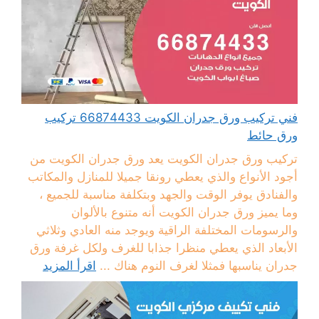
فني تركيب ورق جدران الكويت 66874433 تركيب
ورق حائط
تركيب ورق جدران الكويت يعد ورق جدران الكويت من
أجود الأنواع والذي يعطي رونقا جميلا للمنازل والمكاتب
والفنادق يوفر الوقت والجهد وبتكلفة مناسبة للجميع ،
وما يميز ورق جدران الكويت أنه متنوع بالألوان
والرسومات المختلفة الراقية ويوجد منه العادي وثلاثي
الأبعاد الذي يعطي منظرا جذابا للغرف ولكل غرفة ورق
جدران يناسبها فمثلا لغرف النوم هناك ...
اقرأ المزيد