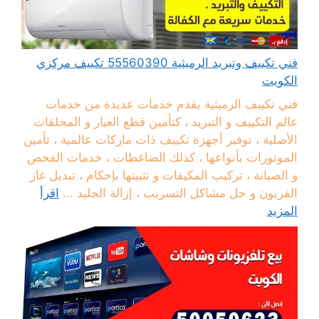
فني تكييف وتبريد الرميثية 55560390 تكييف مركزي
الكويت
فني تكييف الرميثية يقدم خدمات عديدة من خدمات
عالم التكييف و التبريد ، كتأمين قطع الغيار و المحلقات
الأصلية ، توفير أجهزة تكييف ذات ماركات عالمية ، تأمين
الموتورات بأنواعها ، كذلك الضاغطات ، خدمات الفحص
و الصيانة ، تركيب المكيفات و تثبيتها بإحكام ، تبديل غاز
الفريون و حل مشاكل التسريب ، إزالة الجليد ...
اقرأ
المزيد