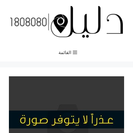
نتقل
لى
لمحتوى
القائمة