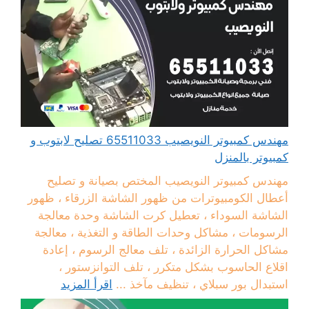
مهندس كمبيوتر النويصيب 65511033 تصليح لابتوب و
كمبيوتر بالمنزل
مهندس كمبيوتر النويصيب المختص بصيانة و تصليح
أعطال الكومبيوترات من ظهور الشاشة الزرقاء ، ظهور
الشاشة السوداء ، تعطيل كرت الشاشة وحدة معالجة
الرسومات ، مشاكل وحدات الطاقة و التغذية ، معالجة
مشاكل الحرارة الزائدة ، تلف معالج الرسوم ، إعادة
اقلاع الحاسوب بشكل متكرر ، تلف التوانزستور ،
استبدال بور سبلاي ، تنظيف مآخذ ...
اقرأ المزيد