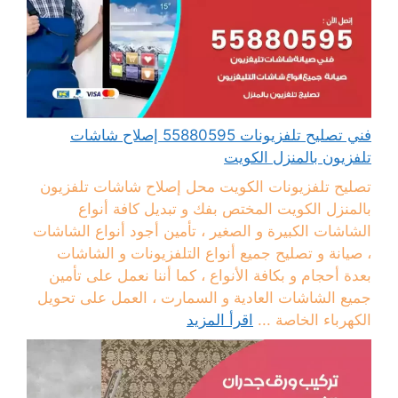
فني تصليح تلفزيونات 55880595 إصلاح شاشات
تلفزيون بالمنزل الكويت
تصليح تلفزيونات الكويت محل إصلاح شاشات تلفزيون
بالمنزل الكويت المختص بفك و تبديل كافة أنواع
الشاشات الكبيرة و الصغير ، تأمين أجود أنواع الشاشات
، صيانة و تصليح جميع أنواع التلفزيونات و الشاشات
بعدة أحجام و بكافة الأنواع ، كما أننا نعمل على تأمين
جميع الشاشات العادية و السمارت ، العمل على تحويل
الكهرباء الخاصة ...
اقرأ المزيد