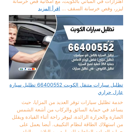
اهتزازات في المباني بالكويت، مع امكانية قص خرسانة
ليزر، وقص خرسانة السقف ...
اقرأ المزيد
تظليل سيارات متنقل الكويت 66400552 تظليل سيارة
عازل حراري
خدمة تظليل سيارات توفر العديد من المزايا، حيث
يساعد في حماية السائق والركاب من أشعة الشمس
الضارة والحرارة الزائدة، ليوفر راحة أثناء القيادة ويقلل
من استهلاك الطاقة لنظام التكييف. أيضا يعمل على
حماية العوادم الداخلية للسيارة من التلاشي والتلف