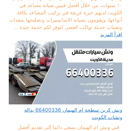
١٠ سنوات، من خلال أفضل فنيين صيانة مصاعد في
الكويت لديهم خبرة عريقة في تركيب المصاعد بكافة
أنواعها، ويقومون بصيانة الاسانسيرات وتصليحها بمعدات
وتقنيات حديثة تواكب العصر، لنوفر لكم خدمة جيدة ...
اقرأ المزيد
ونش كرين سطحة ام الهيمان 66400336 بدالة
ونشات الكويت
فني ونش ام الهيمان يسعى دائما إلى تقديم أفضل