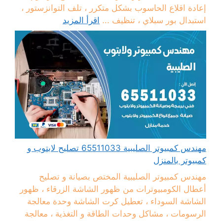
إعادة اقلاع الحاسوب بشكل متكرر ، تلف التوانزستور ،
استبدال بور سبلاي ، تنظيف ...
اقرأ المزيد
مهندس كمبيوتر الصليبية 65511033 تصليح لابتوب و
كمبيوتر بالمنزل
مهندس كمبيوتر الصليبية المختص بصيانة و تصليح
أعطال الكومبيوترات من ظهور الشاشة الزرقاء ، ظهور
الشاشة السوداء ، تعطيل كرت الشاشة وحدة معالجة
الرسومات ، مشاكل وحدات الطاقة و التغذية ، معالجة