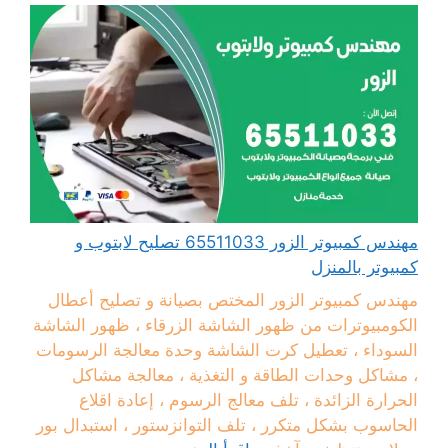
مهندس كمبيوتر الزور 65511033 تصليح لابتوب و
كمبيوتر بالمنزل
مهندس كمبيوتر الزور المختص بصيانة و تصليح أعطال
الكومبيوترات من ظهور الشاشة الزرقاء ، ظهور الشاشة
السوداء ، تعطيل كرت الشاشة وحدة معالجة الرسومات
، مشاكل وحدات الطاقة و التغذية ، معالجة مشاكل
الحرارة الزائدة ، تلف معالج الرسوم ، إعادة اقلاع
الحاسوب بشكل متكرر ، تلف التوانزستور ، استبدال بور