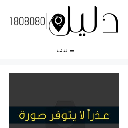
نتقل
لى
لمحتوى
القائمة