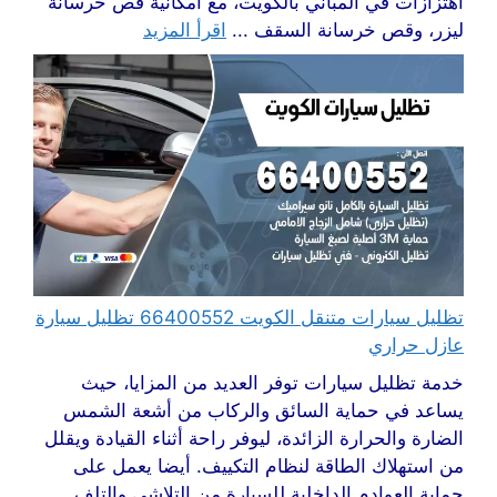
اهتزازات في المباني بالكويت، مع امكانية قص خرسانة
ليزر، وقص خرسانة السقف ...
اقرأ المزيد
تظليل سيارات متنقل الكويت 66400552 تظليل سيارة
عازل حراري
خدمة تظليل سيارات توفر العديد من المزايا، حيث
يساعد في حماية السائق والركاب من أشعة الشمس
الضارة والحرارة الزائدة، ليوفر راحة أثناء القيادة ويقلل
من استهلاك الطاقة لنظام التكييف. أيضا يعمل على
حماية العوادم الداخلية للسيارة من التلاشي والتلف