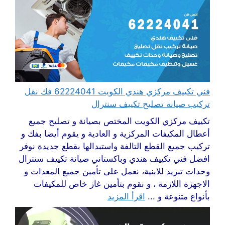
فني تكييف مركزي هندي الكويت 62224041 فك نقل
تركيب صيانة تصليح تكييف سنترال
تكييف مركزي الكويت المختص بصيانة و تصليح جميع
أعطال المكيفات المركزية و العادية و يقوم أيضا بفك و
تركيب جميع القطع التالفة واستبدالها بقطع جديدة نوفر
افضل فني تكييف هندي وباكستاني صيانة تكييف سنترال
وحدات تبريد للابنية، نعمل على تأمين جميع المعدات و
الاجهزة اللازمة ، و نقوم بتأمين غاز خاص للمكيفات
بأنواع متنوعة و ...
اقرأ المزيد