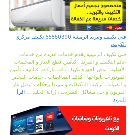
فني تكييف وتبريد الرميثية 55560390 تكييف مركزي
الكويت
فني تكييف الرميثية يقدم خدمات عديدة من خدمات
عالم التكييف و التبريد ، كتأمين قطع الغيار و المحلقات
الأصلية ، توفير أجهزة تكييف ذات ماركات عالمية ، تأمين
الموتورات بأنواعها ، كذلك الضاغطات ، خدمات الفحص
و الصيانة ، تركيب المكيفات و تثبيتها بإحكام ، تبديل غاز
الفريون و حل مشاكل التسريب ، إزالة الجليد ...
اقرأ
المزيد