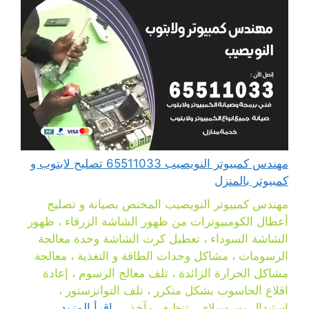
مهندس كمبيوتر النويصيب 65511033 تصليح لابتوب و
كمبيوتر بالمنزل
مهندس كمبيوتر النويصيب المختص بصيانة و تصليح
أعطال الكومبيوترات من ظهور الشاشة الزرقاء ، ظهور
الشاشة السوداء ، تعطيل كرت الشاشة وحدة معالجة
الرسومات ، مشاكل وحدات الطاقة و التغذية ، معالجة
مشاكل الحرارة الزائدة ، تلف معالج الرسوم ، إعادة
اقلاع الحاسوب بشكل متكرر ، تلف التوانزستور ،
استبدال بور سبلاي ، تنظيف مآخذ ...
اقرأ المزيد