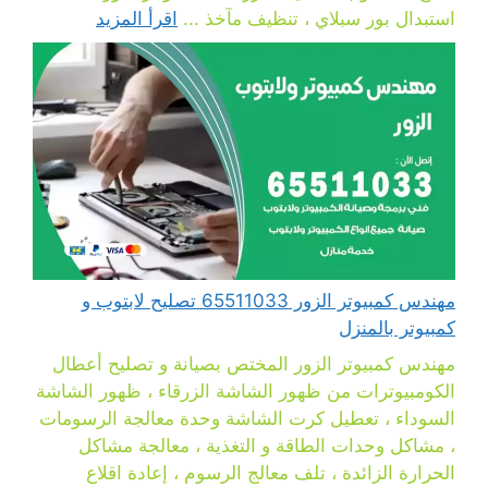
استبدال بور سبلاي ، تنظيف مآخذ ...
اقرأ المزيد
مهندس كمبيوتر الزور 65511033 تصليح لابتوب و
كمبيوتر بالمنزل
مهندس كمبيوتر الزور المختص بصيانة و تصليح أعطال
الكومبيوترات من ظهور الشاشة الزرقاء ، ظهور الشاشة
السوداء ، تعطيل كرت الشاشة وحدة معالجة الرسومات
، مشاكل وحدات الطاقة و التغذية ، معالجة مشاكل
الحرارة الزائدة ، تلف معالج الرسوم ، إعادة اقلاع