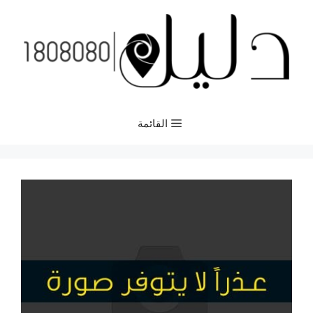
نتقل
لى
لمحتوى
القائمة