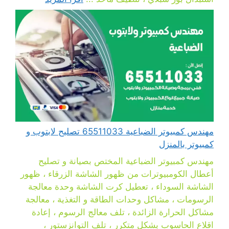
مهندس كمبيوتر الضباعية 65511033 تصليح لابتوب و
كمبيوتر بالمنزل
مهندس كمبيوتر الضباعية المختص بصيانة و تصليح
أعطال الكومبيوترات من ظهور الشاشة الزرقاء ، ظهور
الشاشة السوداء ، تعطيل كرت الشاشة وحدة معالجة
الرسومات ، مشاكل وحدات الطاقة و التغذية ، معالجة
مشاكل الحرارة الزائدة ، تلف معالج الرسوم ، إعادة
اقلاع الحاسوب بشكل متكرر ، تلف التوانزستور ،