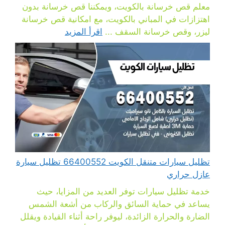
معلم قص خرسانة بالكويت، ويمكننا قص خرسانة بدون
اهتزازات في المباني بالكويت، مع امكانية قص خرسانة
ليزر، وقص خرسانة السقف ...
اقرأ المزيد
تظليل سيارات متنقل الكويت 66400552 تظليل سيارة
عازل حراري
خدمة تظليل سيارات توفر العديد من المزايا، حيث
يساعد في حماية السائق والركاب من أشعة الشمس
الضارة والحرارة الزائدة، ليوفر راحة أثناء القيادة ويقلل