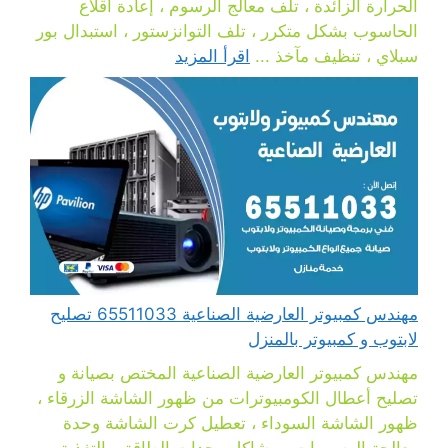
الحرارة الزائدة ، تلف معالج الرسوم ، إعادة اقلاع
الحاسوب بشكل متكرر ، تلف التوانزستور ، استبدال بور
سبلاي ، تنظيف مآخذ ...
اقرأ المزيد
مهندس كمبيوتر العارضية الصناعية 65511033 تصليح
لابتوب و كمبيوتر بالمنزل
مهندس كمبيوتر العارضية الصناعية المختص بصيانة و
تصليح أعطال الكومبيوترات من ظهور الشاشة الزرقاء ،
ظهور الشاشة السوداء ، تعطيل كرت الشاشة وحدة
معالجة الرسومات ، مشاكل وحدات الطاقة و التغذية ،