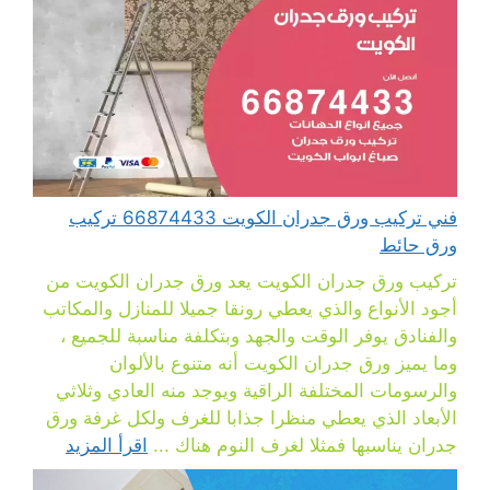
فني تركيب ورق جدران الكويت 66874433 تركيب
ورق حائط
تركيب ورق جدران الكويت يعد ورق جدران الكويت من
أجود الأنواع والذي يعطي رونقا جميلا للمنازل والمكاتب
والفنادق يوفر الوقت والجهد وبتكلفة مناسبة للجميع ،
وما يميز ورق جدران الكويت أنه متنوع بالألوان
والرسومات المختلفة الراقية ويوجد منه العادي وثلاثي
الأبعاد الذي يعطي منظرا جذابا للغرف ولكل غرفة ورق
جدران يناسبها فمثلا لغرف النوم هناك ...
اقرأ المزيد