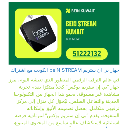
جهاز بي ان ستريم beIN STREAM الكويت مع اشتراك
في عالم الترفيه الرقمي المتطور الذي تعيشه اليوم، يبرز
جهاز “بي إن ستريم بوكس” كحلاً مبتكرًا يقدم تجربة
مشاهدة غير مسبوقة، يجمع هذا الجهاز بين التكنولوجيا
الحديثة والتفاعل السلس، ليُحوّل كل منزل إلى مركز
ترفيهي متكامل، بفضل تصميمه الأنيق وإمكاناته
المتفوقة، يقدم “بي إن ستريم بوكس” لمرتاديه فرصة
استثنائية لاستكشاف عالمٍ شاسع من المحتوى المتنوع،