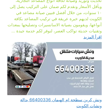
تحديث وتوريد وصيانة لكافة أنواع المصاعد التجارية،
وبأقل الأسعار ونقدم لكم ضمان على التركيب يصل إلى
١٠ سنوات، من خلال أفضل فنيين صيانة مصاعد في
الكويت لديهم خبرة عريقة في تركيب المصاعد بكافة
أنواعها، ويقومون بصيانة الاسانسيرات وتصليحها بمعدات
وتقنيات حديثة تواكب العصر، لنوفر لكم خدمة جيدة ...
اقرأ المزيد
ونش كرين سطحة ام الهيمان 66400336 بدالة
ونشات الكويت