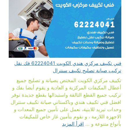
فني تكييف مركزي هندي الكويت 62224041 فك نقل
تركيب صيانة تصليح تكييف سنترال
تكييف مركزي الكويت المختص بصيانة و تصليح جميع
أعطال المكيفات المركزية و العادية و يقوم أيضا بفك و
تركيب جميع القطع التالفة واستبدالها بقطع جديدة نوفر
افضل فني تكييف هندي وباكستاني صيانة تكييف سنترال
وحدات تبريد للابنية، نعمل على تأمين جميع المعدات و
الاجهزة اللازمة ، و نقوم بتأمين غاز خاص للمكيفات
بأنواع متنوعة و ...
اقرأ المزيد