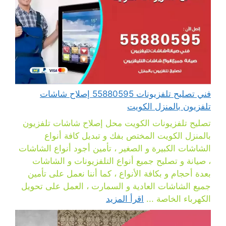
فني تصليح تلفزيونات 55880595 إصلاح شاشات
تلفزيون بالمنزل الكويت
تصليح تلفزيونات الكويت محل إصلاح شاشات تلفزيون
بالمنزل الكويت المختص بفك و تبديل كافة أنواع
الشاشات الكبيرة و الصغير ، تأمين أجود أنواع الشاشات
، صيانة و تصليح جميع أنواع التلفزيونات و الشاشات
بعدة أحجام و بكافة الأنواع ، كما أننا نعمل على تأمين
جميع الشاشات العادية و السمارت ، العمل على تحويل
الكهرباء الخاصة ...
اقرأ المزيد