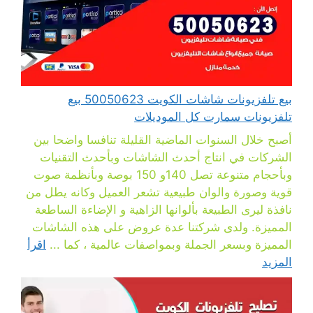
بيع تلفزيونات شاشات الكويت 50050623 بيع
تلفزيونات سمارت كل الموديلات
أصبح خلال السنوات الماضية القليلة تنافسا واضحا بين
الشركات في انتاج أحدث الشاشات وبأحدث التقنيات
وبأحجام متنوعة تصل 140و 150 بوصة وبأنظمة صوت
قوية وصورة والوان طبيعية تشعر العميل وكانه يطل من
نافذة ليرى الطبيعة بألوانها الزاهية و الإضاءة الساطعة
المميزة. ولدى شركتنا عدة عروض على هذه الشاشات
المميزة وبسعر الجملة وبمواصفات عالمية ، كما ...
اقرأ
المزيد