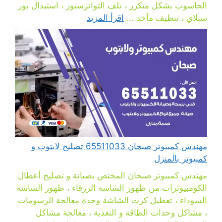
الحاسوب بشكل متكرر ، تلف التوانزستور ، استبدال بور
سبلاي ، تنظيف مآخذ ...
اقرأ المزيد
مهندس كمبيوتر صبحان 65511033 تصليح لابتوب و
كمبيوتر بالمنزل
مهندس كمبيوتر صبحان المختص بصيانة و تصليح أعطال
الكومبيوترات من ظهور الشاشة الزرقاء ، ظهور الشاشة
السوداء ، تعطيل كرت الشاشة وحدة معالجة الرسومات
، مشاكل وحدات الطاقة و التغذية ، معالجة مشاكل