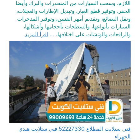
اللازم، وسحب السيارات من المنحدرات والبرك وأيضا
الحفر، وتوفير قطع الغيار، وتبديل الإطارات والعجلات،
ونقل البضائع، وتقديم أمهر الفنيين، وتوفير المدخرات
السيارات بأنواعها، والسطحات بأحجامها وأشكالها،
والرافعات والونشات على اختلافها، ...
اقرأ المزيد
فني ستلايت المطلاع 52227330 فني ستلايت هندي
الجهراء