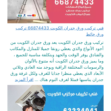
فني تركيب ورق جدران الكويت 66874433 تركيب
ورق حائط
تركيب ورق جدران الكويت يعد ورق جدران الكويت من
أجود الأنواع والذي يعطي رونقا جميلا للمنازل والمكاتب
والفنادق يوفر الوقت والجهد وبتكلفة مناسبة للجميع ،
وما يميز ورق جدران الكويت أنه متنوع بالألوان
والرسومات المختلفة الراقية ويوجد منه العادي وثلاثي
الأبعاد الذي يعطي منظرا جذابا للغرف ولكل غرفة ورق
جدران يناسبها فمثلا لغرف النوم هناك ...
اقرأ المزيد