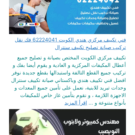
فني تكييف مركزي هندي الكويت 62224041 فك نقل
تركيب صيانة تصليح تكييف سنترال
تكييف مركزي الكويت المختص بصيانة و تصليح جميع
أعطال المكيفات المركزية و العادية و يقوم أيضا بفك و
تركيب جميع القطع التالفة واستبدالها بقطع جديدة نوفر
افضل فني تكييف هندي وباكستاني صيانة تكييف سنترال
وحدات تبريد للابنية، نعمل على تأمين جميع المعدات و
الاجهزة اللازمة ، و نقوم بتأمين غاز خاص للمكيفات
بأنواع متنوعة و ...
اقرأ المزيد