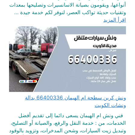
أنواعها، ويقومون بصيانة الاسانسيرات وتصليحها بمعدات
وتقنيات حديثة تواكب العصر، لنوفر لكم خدمة جيدة ...
اقرأ المزيد
ونش كرين سطحة ام الهيمان 66400336 بدالة
ونشات الكويت
فني ونش ام الهيمان يسعى دائما إلى تقديم أفضل
الخدمات، من : خدمة النقل والرفع، والصيانة أو التصليح،
وتبديل زيت السيارات، وشحن المدخرات، وتزويد بالوقود