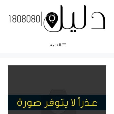
نتقل
لى
لمحتوى
القائمة