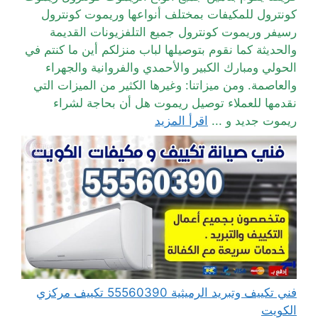
كونترول للمكيفات بمختلف أنواعها وريموت كونترول
رسيفر وريموت كونترول جميع التلفزيونات القديمة
والحديثة كما نقوم بتوصيلها لباب منزلكم أين ما كنتم في
الحولي ومبارك الكبير والأحمدي والفروانية والجهراء
والعاصمة. ومن ميزاتنا: وغيرها الكثير من الميزات التي
نقدمها للعملاء توصيل ريموت هل أن بحاجة لشراء
ريموت جديد و ...
اقرأ المزيد
فني تكييف وتبريد الرميثية 55560390 تكييف مركزي
الكويت