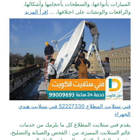
السيارات بأنواعها، والسطحات بأحجامها وأشكالها،
والرافعات والونشات على اختلافها، ...
اقرأ المزيد
فني ستلايت المطلاع 52227330 فني ستلايت هندي
الجهراء
يقدم فني ستلايت المطلاع كل ما يلزمك من خدمات
عالم الستلايت المميزة، من : الفحص والصيانة والتصليح،