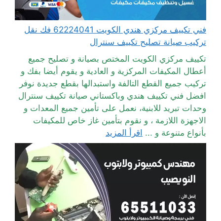
فني تكييف مركزي هندي الكويت 62224041 فك نقل
تركيب صيانة تصليح تكييف سنترال
تكييف مركزي الكويت المختص بصيانة و تصليح جميع
أعطال المكيفات المركزية و العادية و يقوم أيضا بفك و
تركيب جميع القطع التالفة واستبدالها بقطع جديدة نوفر
افضل فني تكييف هندي وباكستاني صيانة تكييف سنترال
وحدات تبريد للابنية، نعمل على تأمين جميع المعدات و
الاجهزة اللازمة ، و نقوم بتأمين غاز خاص للمكيفات
بأنواع متنوعة و ...
اقرأ المزيد