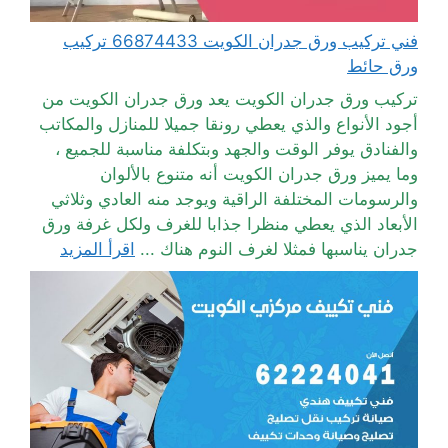
فني تركيب ورق جدران الكويت 66874433 تركيب
ورق حائط
تركيب ورق جدران الكويت يعد ورق جدران الكويت من
أجود الأنواع والذي يعطي رونقا جميلا للمنازل والمكاتب
والفنادق يوفر الوقت والجهد وبتكلفة مناسبة للجميع ،
وما يميز ورق جدران الكويت أنه متنوع بالألوان
والرسومات المختلفة الراقية ويوجد منه العادي وثلاثي
الأبعاد الذي يعطي منظرا جذابا للغرف ولكل غرفة ورق
جدران يناسبها فمثلا لغرف النوم هناك ...
اقرأ المزيد