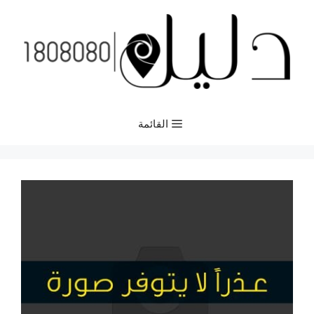
نتقل
لى
لمحتوى
القائمة