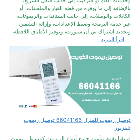
وخدمات الفك أو التركيب إلى جانب النقل السريع،
بالإضافة إلى ما يوفره من قطع الغيار والملحقات، أو
الكابلات والوصلات، إلى جانب الستاندات والريموتات،
غير خدمة البرمجة وضبط الإعدادات، وإزالة التشفير،
وتجديد اشتراك بي أن سبورت، وتوفير الأطباق اللاقطة،
...
اقرأ المزيد
توصيل ريموت للمنزل 66041166 توصيل ريموت
تلفزيون
فريقنا يقوم بتأمين جميع أنواع الريموت كونترول ريموت