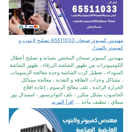
مهندس كمبيوتر صبحان 65511033 تصليح لابتوب و
كمبيوتر بالمنزل
مهندس كمبيوتر صبحان المختص بصيانة و تصليح أعطال
الكومبيوترات من ظهور الشاشة الزرقاء ، ظهور الشاشة
السوداء ، تعطيل كرت الشاشة وحدة معالجة الرسومات
، مشاكل وحدات الطاقة و التغذية ، معالجة مشاكل
الحرارة الزائدة ، تلف معالج الرسوم ، إعادة اقلاع
الحاسوب بشكل متكرر ، تلف التوانزستور ، استبدال بور
سبلاي ، تنظيف مآخذ ...
اقرأ المزيد