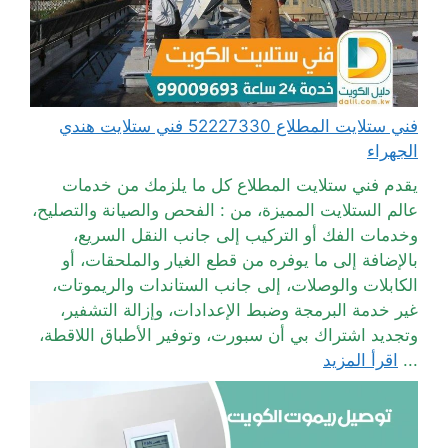
فني ستلايت المطلاع 52227330 فني ستلايت هندي
الجهراء
يقدم فني ستلايت المطلاع كل ما يلزمك من خدمات
عالم الستلايت المميزة، من : الفحص والصيانة والتصليح،
وخدمات الفك أو التركيب إلى جانب النقل السريع،
بالإضافة إلى ما يوفره من قطع الغيار والملحقات، أو
الكابلات والوصلات، إلى جانب الستاندات والريموتات،
غير خدمة البرمجة وضبط الإعدادات، وإزالة التشفير،
وتجديد اشتراك بي أن سبورت، وتوفير الأطباق اللاقطة،
...
اقرأ المزيد