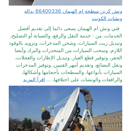
ونش كرين سطحة ام الهيمان 66400336 بدالة
ونشات الكويت
فني ونش ام الهيمان يسعى دائما إلى تقديم أفضل
الخدمات، من : خدمة النقل والرفع، والصيانة أو التصليح،
وتبديل زيت السيارات، وشحن المدخرات، وتزويد بالوقود
اللازم، وسحب السيارات من المنحدرات والبرك وأيضا
الحفر، وتوفير قطع الغيار، وتبديل الإطارات والعجلات،
ونقل البضائع، وتقديم أمهر الفنيين، وتوفير المدخرات
السيارات بأنواعها، والسطحات بأحجامها وأشكالها،
والرافعات والونشات على اختلافها، ...
اقرأ المزيد