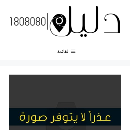
نتقل
لى
لمحتوى
القائمة