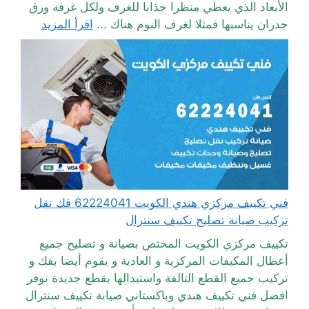
الأبعاد الذي يعطي منظرا جذابا للغرف ولكل غرفة ورق
جدران يناسبها فمثلا لغرف النوم هناك ...
اقرأ المزيد
فني تكييف مركزي هندي الكويت 62224041 فك نقل
تركيب صيانة تصليح تكييف سنترال
تكييف مركزي الكويت المختص بصيانة و تصليح جميع
أعطال المكيفات المركزية و العادية و يقوم أيضا بفك و
تركيب جميع القطع التالفة واستبدالها بقطع جديدة نوفر
افضل فني تكييف هندي وباكستاني صيانة تكييف سنترال