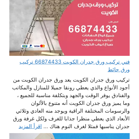
فني تركيب ورق جدران الكويت 66874433 تركيب
ورق حائط
تركيب ورق جدران الكويت يعد ورق جدران الكويت من
أجود الأنواع والذي يعطي رونقا جميلا للمنازل والمكاتب
والفنادق يوفر الوقت والجهد وبتكلفة مناسبة للجميع ،
وما يميز ورق جدران الكويت أنه متنوع بالألوان
والرسومات المختلفة الراقية ويوجد منه العادي وثلاثي
الأبعاد الذي يعطي منظرا جذابا للغرف ولكل غرفة ورق
جدران يناسبها فمثلا لغرف النوم هناك ...
اقرأ المزيد