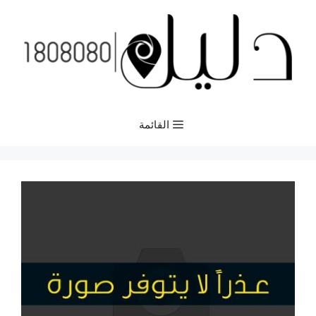
نتقل
لى
لمحتوى
القائمة