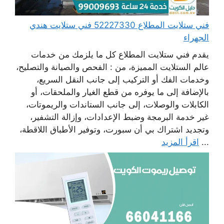
فني ستلايت المطلاع 52227330 فني ستلايت هندي
الجهراء
يقدم فني ستلايت المطلاع كل ما يلزمك من خدمات
عالم الستلايت المميزة، من : الفحص والصيانة والتصليح،
وخدمات الفك أو التركيب إلى جانب النقل السريع،
بالإضافة إلى ما يوفره من قطع الغيار والملحقات، أو
الكابلات والوصلات، إلى جانب الستاندات والريموتات،
غير خدمة البرمجة وضبط الإعدادات، وإزالة التشفير،
وتجديد اشتراك بي أن سبورت، وتوفير الأطباق اللاقطة،
...
اقرأ المزيد