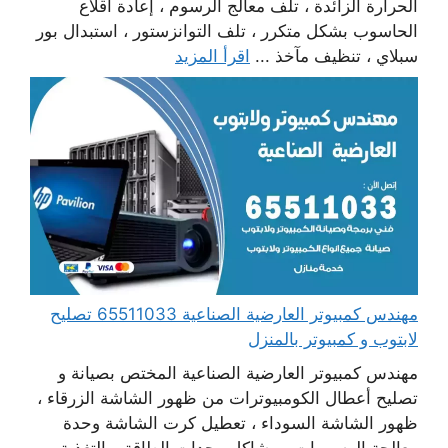
الحرارة الزائدة ، تلف معالج الرسوم ، إعادة اقلاع
الحاسوب بشكل متكرر ، تلف التوانزستور ، استبدال بور
سبلاي ، تنظيف مآخذ ...
اقرأ المزيد
مهندس كمبيوتر العارضية الصناعية 65511033 تصليح
لابتوب و كمبيوتر بالمنزل
مهندس كمبيوتر العارضية الصناعية المختص بصيانة و
تصليح أعطال الكومبيوترات من ظهور الشاشة الزرقاء ،
ظهور الشاشة السوداء ، تعطيل كرت الشاشة وحدة
معالجة الرسومات ، مشاكل وحدات الطاقة و التغذية ،