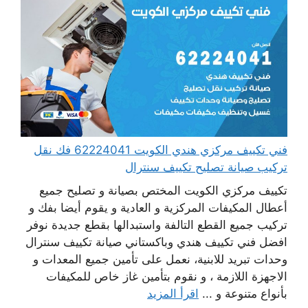
فني تكييف مركزي هندي الكويت 62224041 فك نقل
تركيب صيانة تصليح تكييف سنترال
تكييف مركزي الكويت المختص بصيانة و تصليح جميع
أعطال المكيفات المركزية و العادية و يقوم أيضا بفك و
تركيب جميع القطع التالفة واستبدالها بقطع جديدة نوفر
افضل فني تكييف هندي وباكستاني صيانة تكييف سنترال
وحدات تبريد للابنية، نعمل على تأمين جميع المعدات و
الاجهزة اللازمة ، و نقوم بتأمين غاز خاص للمكيفات
بأنواع متنوعة و ...
اقرأ المزيد