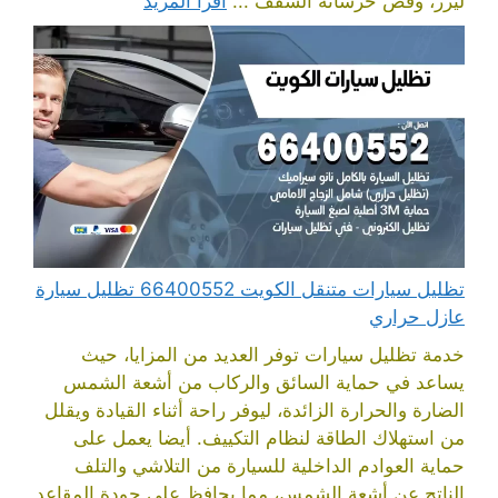
ليزر، وقص خرسانة السقف ...
اقرأ المزيد
تظليل سيارات متنقل الكويت 66400552 تظليل سيارة
عازل حراري
خدمة تظليل سيارات توفر العديد من المزايا، حيث
يساعد في حماية السائق والركاب من أشعة الشمس
الضارة والحرارة الزائدة، ليوفر راحة أثناء القيادة ويقلل
من استهلاك الطاقة لنظام التكييف. أيضا يعمل على
حماية العوادم الداخلية للسيارة من التلاشي والتلف
الناتج عن أشعة الشمس، مما يحافظ على جودة المقاعد