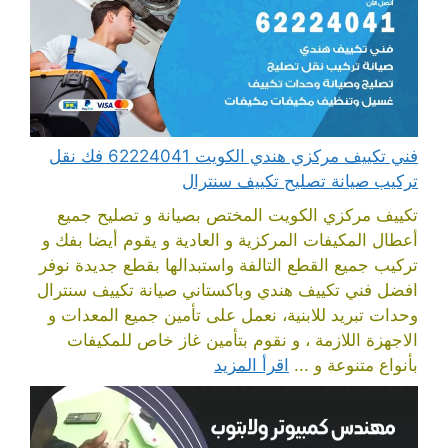
فني تكييف مركزي هندي الكويت 62224041 فك نقل
تركيب صيانة تصليح تكييف سنترال
تكييف مركزي الكويت المختص بصيانة و تصليح جميع
أعطال المكيفات المركزية و العادية و يقوم أيضا بفك و
تركيب جميع القطع التالفة واستبدالها بقطع جديدة نوفر
افضل فني تكييف هندي وباكستاني صيانة تكييف سنترال
وحدات تبريد للابنية، نعمل على تأمين جميع المعدات و
الاجهزة اللازمة ، و نقوم بتأمين غاز خاص للمكيفات
بأنواع متنوعة و ...
اقرأ المزيد