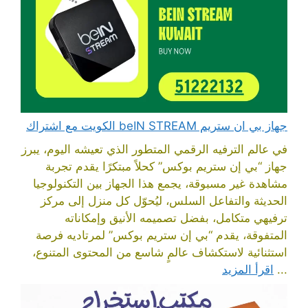
جهاز بي ان ستريم beIN STREAM الكويت مع اشتراك
في عالم الترفيه الرقمي المتطور الذي تعيشه اليوم، يبرز
جهاز “بي إن ستريم بوكس” كحلاً مبتكرًا يقدم تجربة
مشاهدة غير مسبوقة، يجمع هذا الجهاز بين التكنولوجيا
الحديثة والتفاعل السلس، ليُحوّل كل منزل إلى مركز
ترفيهي متكامل، بفضل تصميمه الأنيق وإمكاناته
المتفوقة، يقدم “بي إن ستريم بوكس” لمرتاديه فرصة
استثنائية لاستكشاف عالمٍ شاسع من المحتوى المتنوع،
...
اقرأ المزيد