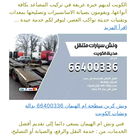
الكويت لديهم خبرة عريقة في تركيب المصاعد بكافة
أنواعها، ويقومون بصيانة الاسانسيرات وتصليحها بمعدات
وتقنيات حديثة تواكب العصر، لنوفر لكم خدمة جيدة ...
اقرأ المزيد
ونش كرين سطحة ام الهيمان 66400336 بدالة
ونشات الكويت
فني ونش ام الهيمان يسعى دائما إلى تقديم أفضل
الخدمات، من : خدمة النقل والرفع، والصيانة أو التصليح،