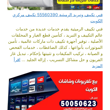
فني تكييف وتبريد الرميثية 55560390 تكييف مركزي
الكويت
فني تكييف الرميثية يقدم خدمات عديدة من خدمات
عالم التكييف و التبريد ، كتأمين قطع الغيار و المحلقات
الأصلية ، توفير أجهزة تكييف ذات ماركات عالمية ، تأمين
الموتورات بأنواعها ، كذلك الضاغطات ، خدمات الفحص
و الصيانة ، تركيب المكيفات و تثبيتها بإحكام ، تبديل غاز
الفريون و حل مشاكل التسريب ، إزالة الجليد ...
اقرأ
المزيد