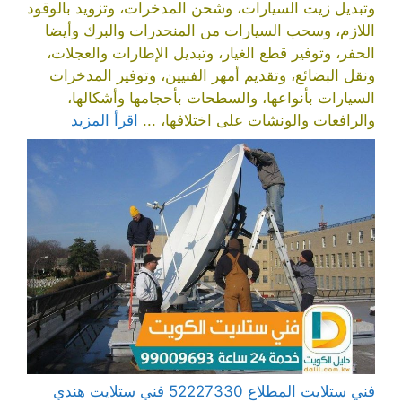
وتبديل زيت السيارات، وشحن المدخرات، وتزويد بالوقود
اللازم، وسحب السيارات من المنحدرات والبرك وأيضا
الحفر، وتوفير قطع الغيار، وتبديل الإطارات والعجلات،
ونقل البضائع، وتقديم أمهر الفنيين، وتوفير المدخرات
السيارات بأنواعها، والسطحات بأحجامها وأشكالها،
والرافعات والونشات على اختلافها، ...
اقرأ المزيد
فني ستلايت المطلاع 52227330 فني ستلايت هندي