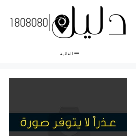
نتقل
لى
لمحتوى
القائمة