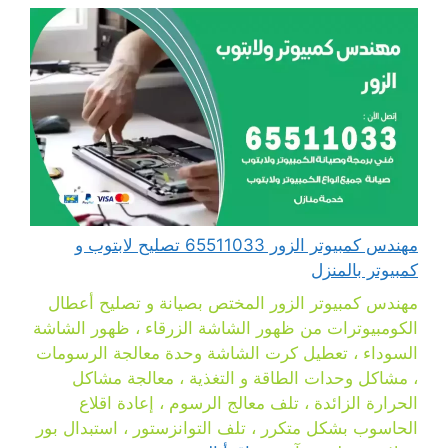
مهندس كمبيوتر الزور 65511033 تصليح لابتوب و
كمبيوتر بالمنزل
مهندس كمبيوتر الزور المختص بصيانة و تصليح أعطال
الكومبيوترات من ظهور الشاشة الزرقاء ، ظهور الشاشة
السوداء ، تعطيل كرت الشاشة وحدة معالجة الرسومات
، مشاكل وحدات الطاقة و التغذية ، معالجة مشاكل
الحرارة الزائدة ، تلف معالج الرسوم ، إعادة اقلاع
الحاسوب بشكل متكرر ، تلف التوانزستور ، استبدال بور