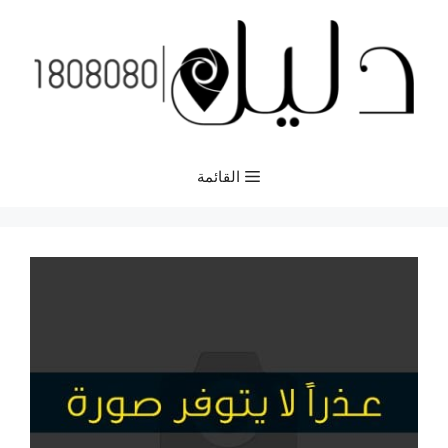
نتقل
لى
لمحتوى
القائمة