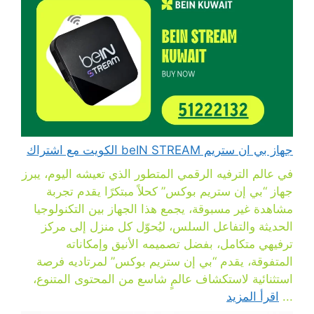
جهاز بي ان ستريم beIN STREAM الكويت مع اشتراك
في عالم الترفيه الرقمي المتطور الذي تعيشه اليوم، يبرز
جهاز “بي إن ستريم بوكس” كحلاً مبتكرًا يقدم تجربة
مشاهدة غير مسبوقة، يجمع هذا الجهاز بين التكنولوجيا
الحديثة والتفاعل السلس، ليُحوّل كل منزل إلى مركز
ترفيهي متكامل، بفضل تصميمه الأنيق وإمكاناته
المتفوقة، يقدم “بي إن ستريم بوكس” لمرتاديه فرصة
استثنائية لاستكشاف عالمٍ شاسع من المحتوى المتنوع،
...
اقرأ المزيد