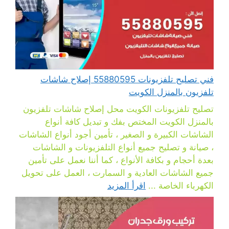
فني تصليح تلفزيونات 55880595 إصلاح شاشات
تلفزيون بالمنزل الكويت
تصليح تلفزيونات الكويت محل إصلاح شاشات تلفزيون
بالمنزل الكويت المختص بفك و تبديل كافة أنواع
الشاشات الكبيرة و الصغير ، تأمين أجود أنواع الشاشات
، صيانة و تصليح جميع أنواع التلفزيونات و الشاشات
بعدة أحجام و بكافة الأنواع ، كما أننا نعمل على تأمين
جميع الشاشات العادية و السمارت ، العمل على تحويل
الكهرباء الخاصة ...
اقرأ المزيد