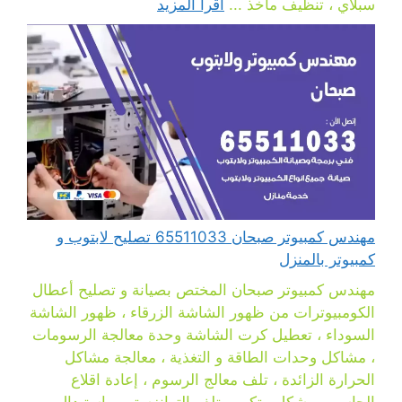
سبلاي ، تنظيف مآخذ ...
اقرأ المزيد
مهندس كمبيوتر صبحان 65511033 تصليح لابتوب و
كمبيوتر بالمنزل
مهندس كمبيوتر صبحان المختص بصيانة و تصليح أعطال
الكومبيوترات من ظهور الشاشة الزرقاء ، ظهور الشاشة
السوداء ، تعطيل كرت الشاشة وحدة معالجة الرسومات
، مشاكل وحدات الطاقة و التغذية ، معالجة مشاكل
الحرارة الزائدة ، تلف معالج الرسوم ، إعادة اقلاع
الحاسوب بشكل متكرر ، تلف التوانزستور ، استبدال بور