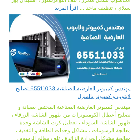
سبلاي ، تنظيف مآخذ ...
اقرأ المزيد
مهندس كمبيوتر العارضية الصناعية 65511033 تصليح
لابتوب و كمبيوتر بالمنزل
مهندس كمبيوتر العارضية الصناعية المختص بصيانة و
تصليح أعطال الكومبيوترات من ظهور الشاشة الزرقاء ،
ظهور الشاشة السوداء ، تعطيل كرت الشاشة وحدة
معالجة الرسومات ، مشاكل وحدات الطاقة و التغذية ،
معالجة مشاكل الحرارة الزائدة ، تلف معالج الرسوم ،