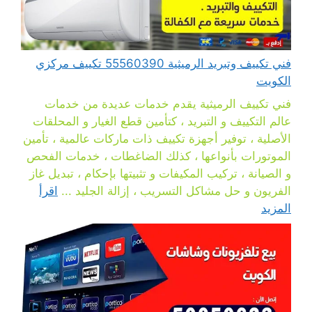
فني تكييف وتبريد الرميثية 55560390 تكييف مركزي
الكويت
فني تكييف الرميثية يقدم خدمات عديدة من خدمات
عالم التكييف و التبريد ، كتأمين قطع الغيار و المحلقات
الأصلية ، توفير أجهزة تكييف ذات ماركات عالمية ، تأمين
الموتورات بأنواعها ، كذلك الضاغطات ، خدمات الفحص
و الصيانة ، تركيب المكيفات و تثبيتها بإحكام ، تبديل غاز
الفريون و حل مشاكل التسريب ، إزالة الجليد ...
اقرأ
المزيد