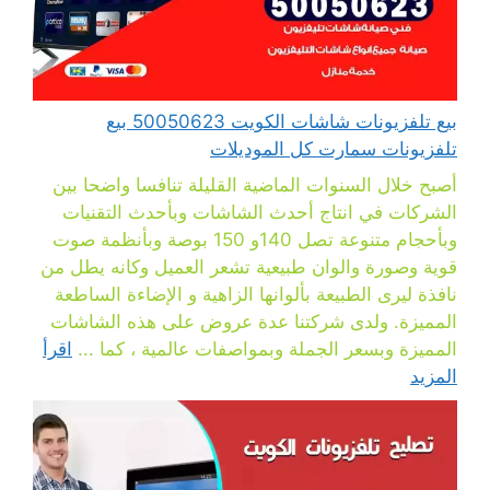
بيع تلفزيونات شاشات الكويت 50050623 بيع
تلفزيونات سمارت كل الموديلات
أصبح خلال السنوات الماضية القليلة تنافسا واضحا بين
الشركات في انتاج أحدث الشاشات وبأحدث التقنيات
وبأحجام متنوعة تصل 140و 150 بوصة وبأنظمة صوت
قوية وصورة والوان طبيعية تشعر العميل وكانه يطل من
نافذة ليرى الطبيعة بألوانها الزاهية و الإضاءة الساطعة
المميزة. ولدى شركتنا عدة عروض على هذه الشاشات
المميزة وبسعر الجملة وبمواصفات عالمية ، كما ...
اقرأ
المزيد