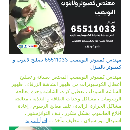
مهندس كمبيوتر النويصيب 65511033 تصليح لابتوب و
كمبيوتر بالمنزل
مهندس كمبيوتر النويصيب المختص بصيانة و تصليح
أعطال الكومبيوترات من ظهور الشاشة الزرقاء ، ظهور
الشاشة السوداء ، تعطيل كرت الشاشة وحدة معالجة
الرسومات ، مشاكل وحدات الطاقة و التغذية ، معالجة
مشاكل الحرارة الزائدة ، تلف معالج الرسوم ، إعادة
اقلاع الحاسوب بشكل متكرر ، تلف التوانزستور ،
استبدال بور سبلاي ، تنظيف مآخذ ...
اقرأ المزيد