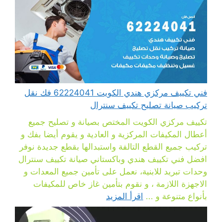
فني تكييف مركزي هندي الكويت 62224041 فك نقل
تركيب صيانة تصليح تكييف سنترال
تكييف مركزي الكويت المختص بصيانة و تصليح جميع
أعطال المكيفات المركزية و العادية و يقوم أيضا بفك و
تركيب جميع القطع التالفة واستبدالها بقطع جديدة نوفر
افضل فني تكييف هندي وباكستاني صيانة تكييف سنترال
وحدات تبريد للابنية، نعمل على تأمين جميع المعدات و
الاجهزة اللازمة ، و نقوم بتأمين غاز خاص للمكيفات
بأنواع متنوعة و ...
اقرأ المزيد