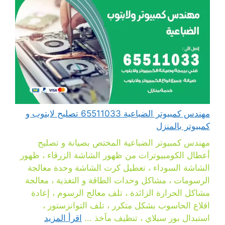
مهندس كمبيوتر الضباعية 65511033 تصليح لابتوب و
كمبيوتر بالمنزل
مهندس كمبيوتر الضباعية المختص بصيانة و تصليح
أعطال الكومبيوترات من ظهور الشاشة الزرقاء ، ظهور
الشاشة السوداء ، تعطيل كرت الشاشة وحدة معالجة
الرسومات ، مشاكل وحدات الطاقة و التغذية ، معالجة
مشاكل الحرارة الزائدة ، تلف معالج الرسوم ، إعادة
اقلاع الحاسوب بشكل متكرر ، تلف التوانزستور ،
استبدال بور سبلاي ، تنظيف مآخذ ...
اقرأ المزيد