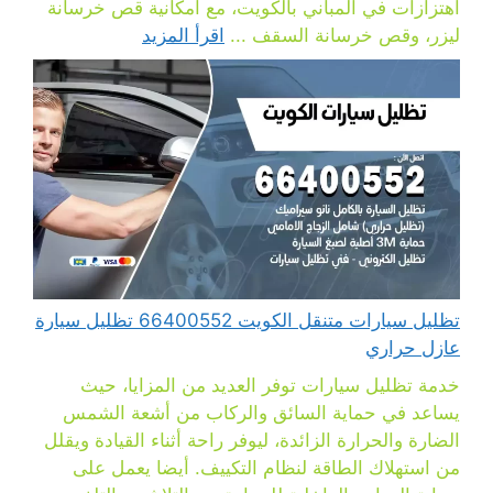
اهتزازات في المباني بالكويت، مع امكانية قص خرسانة
ليزر، وقص خرسانة السقف ...
اقرأ المزيد
تظليل سيارات متنقل الكويت 66400552 تظليل سيارة
عازل حراري
خدمة تظليل سيارات توفر العديد من المزايا، حيث
يساعد في حماية السائق والركاب من أشعة الشمس
الضارة والحرارة الزائدة، ليوفر راحة أثناء القيادة ويقلل
من استهلاك الطاقة لنظام التكييف. أيضا يعمل على