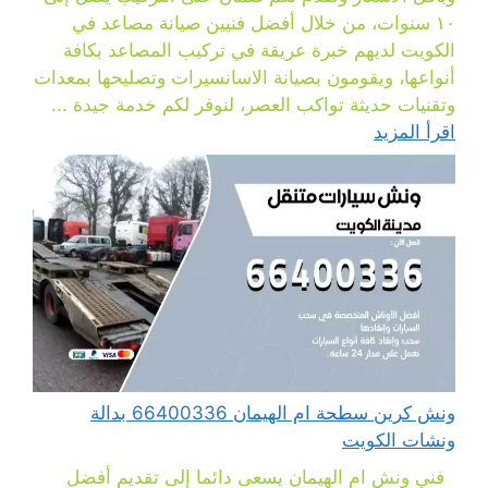
١٠ سنوات، من خلال أفضل فنيين صيانة مصاعد في
الكويت لديهم خبرة عريقة في تركيب المصاعد بكافة
أنواعها، ويقومون بصيانة الاسانسيرات وتصليحها بمعدات
وتقنيات حديثة تواكب العصر، لنوفر لكم خدمة جيدة ...
اقرأ المزيد
ونش كرين سطحة ام الهيمان 66400336 بدالة
ونشات الكويت
فني ونش ام الهيمان يسعى دائما إلى تقديم أفضل