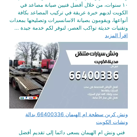
١٠ سنوات، من خلال أفضل فنيين صيانة مصاعد في
الكويت لديهم خبرة عريقة في تركيب المصاعد بكافة
أنواعها، ويقومون بصيانة الاسانسيرات وتصليحها بمعدات
وتقنيات حديثة تواكب العصر، لنوفر لكم خدمة جيدة ...
اقرأ المزيد
ونش كرين سطحة ام الهيمان 66400336 بدالة
ونشات الكويت
فني ونش ام الهيمان يسعى دائما إلى تقديم أفضل