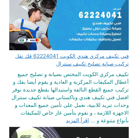
فني تكييف مركزي هندي الكويت 62224041 فك نقل
تركيب صيانة تصليح تكييف سنترال
تكييف مركزي الكويت المختص بصيانة و تصليح جميع
أعطال المكيفات المركزية و العادية و يقوم أيضا بفك و
تركيب جميع القطع التالفة واستبدالها بقطع جديدة نوفر
افضل فني تكييف هندي وباكستاني صيانة تكييف سنترال
وحدات تبريد للابنية، نعمل على تأمين جميع المعدات و
الاجهزة اللازمة ، و نقوم بتأمين غاز خاص للمكيفات
بأنواع متنوعة و ...
اقرأ المزيد