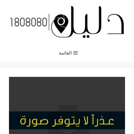
نتقل
لى
لمحتوى
القائمة