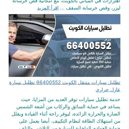
اهتزازات في المباني بالكويت، مع امكانية قص خرسانة
ليزر، وقص خرسانة السقف ...
اقرأ المزيد
تظليل سيارات متنقل الكويت 66400552 تظليل سيارة
عازل حراري
خدمة تظليل سيارات توفر العديد من المزايا، حيث
يساعد في حماية السائق والركاب من أشعة الشمس
الضارة والحرارة الزائدة، ليوفر راحة أثناء القيادة ويقلل
من استهلاك الطاقة لنظام التكييف. أيضا يعمل على
حماية العوادم الداخلية للسيارة من التلاشي والتلف