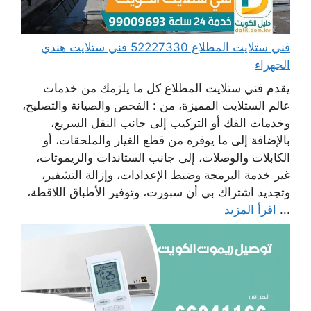
فني ستلايت المطلاع 52227330 فني ستلايت هندي
الجهراء
يقدم فني ستلايت المطلاع كل ما يلزمك من خدمات
عالم الستلايت المميزة، من : الفحص والصيانة والتصليح،
وخدمات الفك أو التركيب إلى جانب النقل السريع،
بالإضافة إلى ما يوفره من قطع الغيار والملحقات، أو
الكابلات والوصلات، إلى جانب الستاندات والريموتات،
غير خدمة البرمجة وضبط الإعدادات، وإزالة التشفير،
وتجديد اشتراك بي أن سبورت، وتوفير الأطباق اللاقطة،
...
اقرأ المزيد