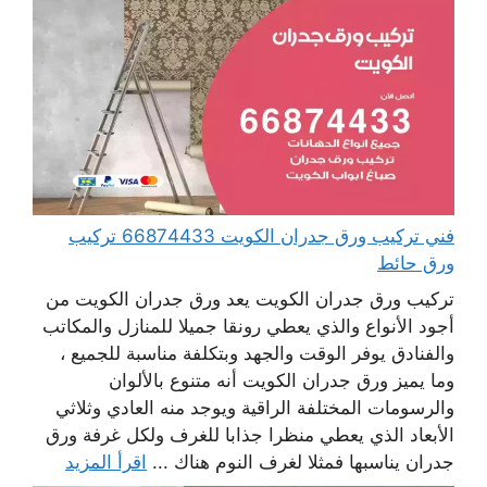
فني تركيب ورق جدران الكويت 66874433 تركيب
ورق حائط
تركيب ورق جدران الكويت يعد ورق جدران الكويت من
أجود الأنواع والذي يعطي رونقا جميلا للمنازل والمكاتب
والفنادق يوفر الوقت والجهد وبتكلفة مناسبة للجميع ،
وما يميز ورق جدران الكويت أنه متنوع بالألوان
والرسومات المختلفة الراقية ويوجد منه العادي وثلاثي
الأبعاد الذي يعطي منظرا جذابا للغرف ولكل غرفة ورق
جدران يناسبها فمثلا لغرف النوم هناك ...
اقرأ المزيد