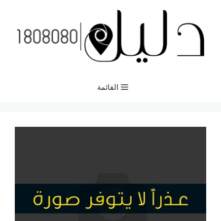
نتقل
لى
لمحتوى
القائمة