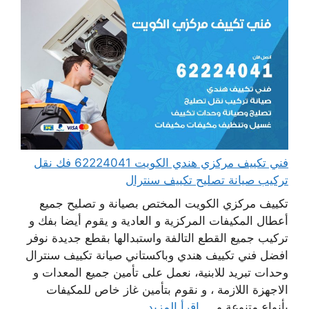
فني تكييف مركزي هندي الكويت 62224041 فك نقل
تركيب صيانة تصليح تكييف سنترال
تكييف مركزي الكويت المختص بصيانة و تصليح جميع
أعطال المكيفات المركزية و العادية و يقوم أيضا بفك و
تركيب جميع القطع التالفة واستبدالها بقطع جديدة نوفر
افضل فني تكييف هندي وباكستاني صيانة تكييف سنترال
وحدات تبريد للابنية، نعمل على تأمين جميع المعدات و
الاجهزة اللازمة ، و نقوم بتأمين غاز خاص للمكيفات
بأنواع متنوعة و ...
اقرأ المزيد