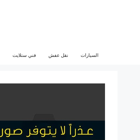
نتقل
لى
لمحتوى
السيارات
نقل عفش
فني ستلايت