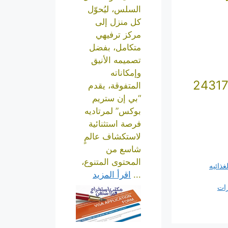
السلس، ليُحوّل
كل منزل إلى
مركز ترفيهي
متكامل، بفضل
تصميمه الأنيق
وإمكاناته
المتفوقة، يقدم
“بي إن ستريم
بوكس” لمرتاديه
فرصة استثنائية
لاستكشاف عالمٍ
شاسع من
المحتوى المتنوع،
ذائيه
...
اقرأ المزيد
رات