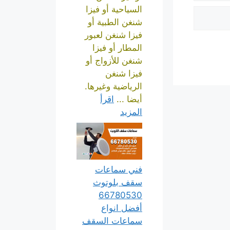
السياحية أو فيزا
شنغن الطبية أو
فيزا شنغن لعبور
المطار أو فيزا
شنغن للأزواج أو
فيزا شنغن
الرياضية وغيرها.
أيضا ...
اقرأ
المزيد
فني سماعات
سقف بلوتوث
66780530
أفضل انواع
سماعات السقف