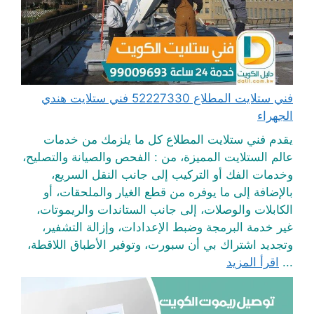
فني ستلايت المطلاع 52227330 فني ستلايت هندي
الجهراء
يقدم فني ستلايت المطلاع كل ما يلزمك من خدمات
عالم الستلايت المميزة، من : الفحص والصيانة والتصليح،
وخدمات الفك أو التركيب إلى جانب النقل السريع،
بالإضافة إلى ما يوفره من قطع الغيار والملحقات، أو
الكابلات والوصلات، إلى جانب الستاندات والريموتات،
غير خدمة البرمجة وضبط الإعدادات، وإزالة التشفير،
وتجديد اشتراك بي أن سبورت، وتوفير الأطباق اللاقطة،
...
اقرأ المزيد