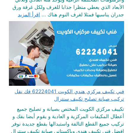
الأبعاد الذي يعطي منظرا جذابا للغرف ولكل غرفة ورق
جدران يناسبها فمثلا لغرف النوم هناك ...
اقرأ المزيد
فني تكييف مركزي هندي الكويت 62224041 فك نقل
تركيب صيانة تصليح تكييف سنترال
تكييف مركزي الكويت المختص بصيانة و تصليح جميع
أعطال المكيفات المركزية و العادية و يقوم أيضا بفك و
تركيب جميع القطع التالفة واستبدالها بقطع جديدة نوفر
افضل فني تكييف هندي وباكستاني صيانة تكييف سنترال