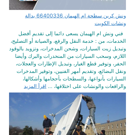
ونش كرين سطحة ام الهيمان 66400336 بدالة
ونشات الكويت
فني ونش ام الهيمان يسعى دائما إلى تقديم أفضل
الخدمات، من : خدمة النقل والرفع، والصيانة أو التصليح،
وتبديل زيت السيارات، وشحن المدخرات، وتزويد بالوقود
اللازم، وسحب السيارات من المنحدرات والبرك وأيضا
الحفر، وتوفير قطع الغيار، وتبديل الإطارات والعجلات،
ونقل البضائع، وتقديم أمهر الفنيين، وتوفير المدخرات
السيارات بأنواعها، والسطحات بأحجامها وأشكالها،
والرافعات والونشات على اختلافها، ...
اقرأ المزيد