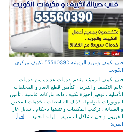
فني تكييف وتبريد الرميثية 55560390 تكييف مركزي
الكويت
فني تكييف الرميثية يقدم خدمات عديدة من خدمات
عالم التكييف و التبريد ، كتأمين قطع الغيار و المحلقات
الأصلية ، توفير أجهزة تكييف ذات ماركات عالمية ، تأمين
الموتورات بأنواعها ، كذلك الضاغطات ، خدمات الفحص
و الصيانة ، تركيب المكيفات و تثبيتها بإحكام ، تبديل غاز
الفريون و حل مشاكل التسريب ، إزالة الجليد ...
اقرأ
المزيد