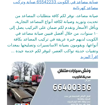
صيانة مصاعد في الكويت 65542233 صيانة وتركيب
مصاعد كهربائية
صيانة مصاعد، نوفر لكم كافة متطلبات المصاعد من
تحديث وتوريد وصيانة لكافة أنواع المصاعد التجارية،
وبأقل الأسعار ونقدم لكم ضمان على التركيب يصل إلى
١٠ سنوات، من خلال أفضل فنيين صيانة مصاعد في
الكويت لديهم خبرة عريقة في تركيب المصاعد بكافة
أنواعها، ويقومون بصيانة الاسانسيرات وتصليحها بمعدات
وتقنيات حديثة تواكب العصر، لنوفر لكم خدمة جيدة ...
اقرأ المزيد