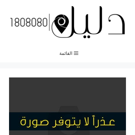
نتقل
لى
لمحتوى
القائمة