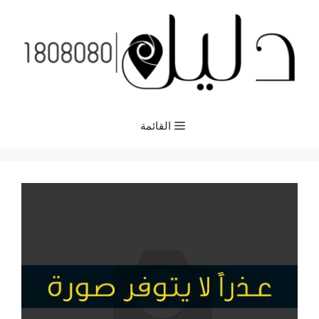
نتقل
لى
لمحتوى
القائمة