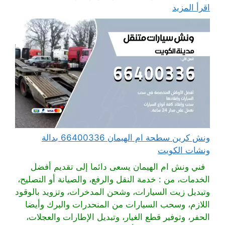
اقرأ المزيد
ونش كرين سطحة ام الهيمان 66400336 بدالة
ونشات الكويت
فني ونش ام الهيمان يسعى دائما إلى تقديم أفضل
الخدمات، من : خدمة النقل والرفع، والصيانة أو التصليح،
وتبديل زيت السيارات، وشحن المدخرات، وتزويد بالوقود
اللازم، وسحب السيارات من المنحدرات والبرك وأيضا
الحفر، وتوفير قطع الغيار، وتبديل الإطارات والعجلات،