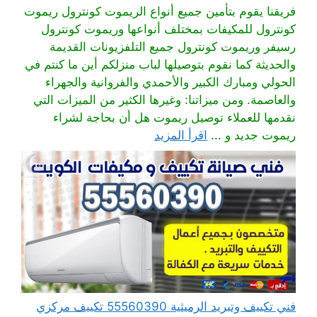
فريقنا يقوم بتأمين جميع أنواع الريموت كونترول ريموت
كونترول للمكيفات بمختلف أنواعها وريموت كونترول
رسيفر وريموت كونترول جميع التلفزيونات القديمة
والحديثة كما نقوم بتوصيلها لباب منزلكم أين ما كنتم في
الحولي ومبارك الكبير والأحمدي والفروانية والجهراء
والعاصمة. ومن ميزاتنا: وغيرها الكثير من الميزات التي
نقدمها للعملاء توصيل ريموت هل أن بحاجة لشراء
ريموت جديد و ...
اقرأ المزيد
فني تكييف وتبريد الرميثية 55560390 تكييف مركزي