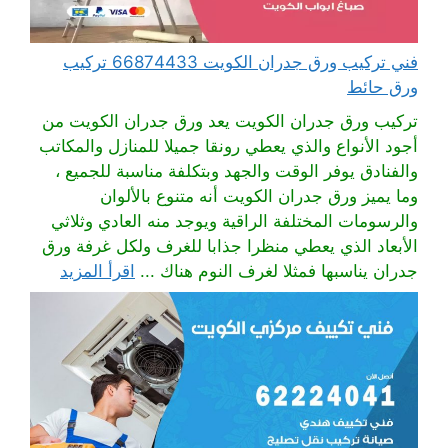
فني تركيب ورق جدران الكويت 66874433 تركيب
ورق حائط
تركيب ورق جدران الكويت يعد ورق جدران الكويت من
أجود الأنواع والذي يعطي رونقا جميلا للمنازل والمكاتب
والفنادق يوفر الوقت والجهد وبتكلفة مناسبة للجميع ،
وما يميز ورق جدران الكويت أنه متنوع بالألوان
والرسومات المختلفة الراقية ويوجد منه العادي وثلاثي
الأبعاد الذي يعطي منظرا جذابا للغرف ولكل غرفة ورق
جدران يناسبها فمثلا لغرف النوم هناك ...
اقرأ المزيد