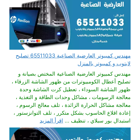
مهندس كمبيوتر العارضية الصناعية 65511033 تصليح
لابتوب و كمبيوتر بالمنزل
مهندس كمبيوتر العارضية الصناعية المختص بصيانة و
تصليح أعطال الكومبيوترات من ظهور الشاشة الزرقاء ،
ظهور الشاشة السوداء ، تعطيل كرت الشاشة وحدة
معالجة الرسومات ، مشاكل وحدات الطاقة و التغذية ،
معالجة مشاكل الحرارة الزائدة ، تلف معالج الرسوم ،
إعادة اقلاع الحاسوب بشكل متكرر ، تلف التوانزستور ،
استبدال بور سبلاي ، تنظيف ...
اقرأ المزيد