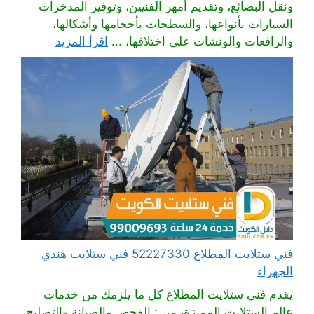
ونقل البضائع، وتقديم أمهر الفنيين، وتوفير المدخرات
السيارات بأنواعها، والسطحات بأحجامها وأشكالها،
والرافعات والونشات على اختلافها، ...
اقرأ المزيد
فني ستلايت المطلاع 52227330 فني ستلايت هندي
الجهراء
يقدم فني ستلايت المطلاع كل ما يلزمك من خدمات
عالم الستلايت المميزة، من : الفحص والصيانة والتصليح،