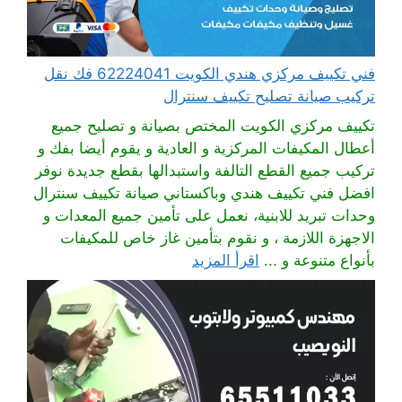
فني تكييف مركزي هندي الكويت 62224041 فك نقل
تركيب صيانة تصليح تكييف سنترال
تكييف مركزي الكويت المختص بصيانة و تصليح جميع
أعطال المكيفات المركزية و العادية و يقوم أيضا بفك و
تركيب جميع القطع التالفة واستبدالها بقطع جديدة نوفر
افضل فني تكييف هندي وباكستاني صيانة تكييف سنترال
وحدات تبريد للابنية، نعمل على تأمين جميع المعدات و
الاجهزة اللازمة ، و نقوم بتأمين غاز خاص للمكيفات
بأنواع متنوعة و ...
اقرأ المزيد