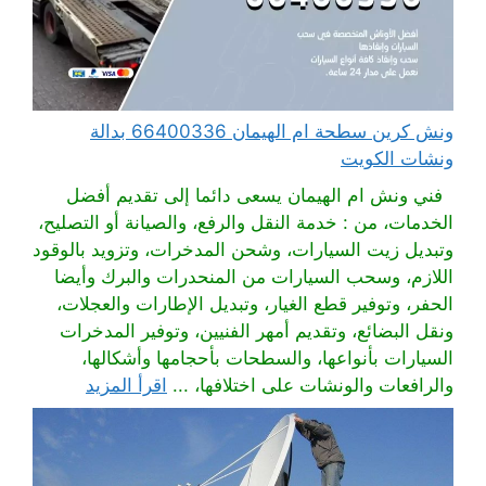
ونش كرين سطحة ام الهيمان 66400336 بدالة
ونشات الكويت
فني ونش ام الهيمان يسعى دائما إلى تقديم أفضل
الخدمات، من : خدمة النقل والرفع، والصيانة أو التصليح،
وتبديل زيت السيارات، وشحن المدخرات، وتزويد بالوقود
اللازم، وسحب السيارات من المنحدرات والبرك وأيضا
الحفر، وتوفير قطع الغيار، وتبديل الإطارات والعجلات،
ونقل البضائع، وتقديم أمهر الفنيين، وتوفير المدخرات
السيارات بأنواعها، والسطحات بأحجامها وأشكالها،
والرافعات والونشات على اختلافها، ...
اقرأ المزيد