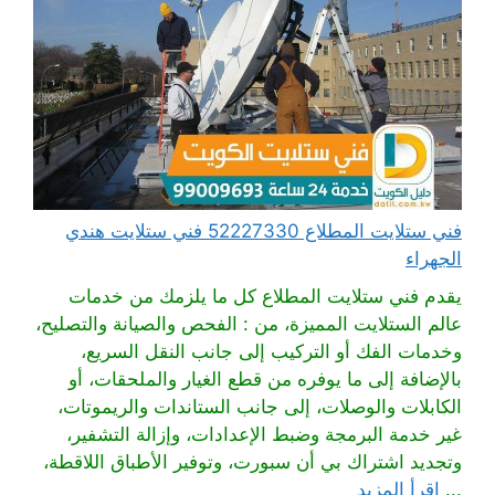
فني ستلايت المطلاع 52227330 فني ستلايت هندي
الجهراء
يقدم فني ستلايت المطلاع كل ما يلزمك من خدمات
عالم الستلايت المميزة، من : الفحص والصيانة والتصليح،
وخدمات الفك أو التركيب إلى جانب النقل السريع،
بالإضافة إلى ما يوفره من قطع الغيار والملحقات، أو
الكابلات والوصلات، إلى جانب الستاندات والريموتات،
غير خدمة البرمجة وضبط الإعدادات، وإزالة التشفير،
وتجديد اشتراك بي أن سبورت، وتوفير الأطباق اللاقطة،
...
اقرأ المزيد