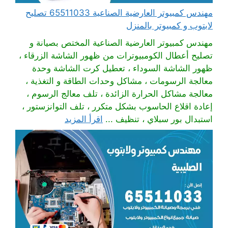
مهندس كمبيوتر العارضية الصناعية 65511033 تصليح
لابتوب و كمبيوتر بالمنزل
مهندس كمبيوتر العارضية الصناعية المختص بصيانة و
تصليح أعطال الكومبيوترات من ظهور الشاشة الزرقاء ،
ظهور الشاشة السوداء ، تعطيل كرت الشاشة وحدة
معالجة الرسومات ، مشاكل وحدات الطاقة و التغذية ،
معالجة مشاكل الحرارة الزائدة ، تلف معالج الرسوم ،
إعادة اقلاع الحاسوب بشكل متكرر ، تلف التوانزستور ،
استبدال بور سبلاي ، تنظيف ...
اقرأ المزيد