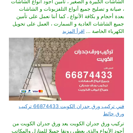
الشاشات الكبيرة و الصغير ، تأمين أجود أنواع الشاشات
، صيانة و تصليح جميع أنواع التلفزيونات و الشاشات
بعدة أحجام و بكافة الأنواع ، كما أننا نعمل على تأمين
جميع الشاشات العادية و السمارت ، العمل على تحويل
الكهرباء الخاصة ...
اقرأ المزيد
فني تركيب ورق جدران الكويت 66874433 تركيب
ورق حائط
تركيب ورق جدران الكويت يعد ورق جدران الكويت من
أجود الأنواع والذي يعطي رونقا جميلا للمنازل والمكاتب