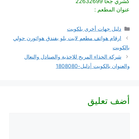
كشري جحا 22632699
عنوان المطعم :
التصنيفات
دليل جهات أخرى بلكويت
ارقام هواتف مطعم لايت بلو بفندق هواثورن حولي
بالكويت
شركة الحذاء المريح للاحذية والصنادل والنعال
والعنوان بالكويت |دليل-1808080
أضف تعليق
تعليق