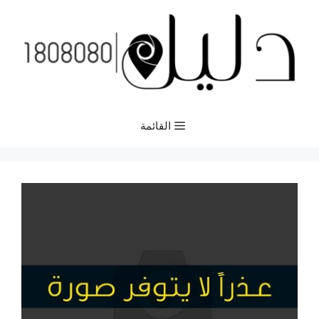
نتقل
لى
لمحتوى
القائمة