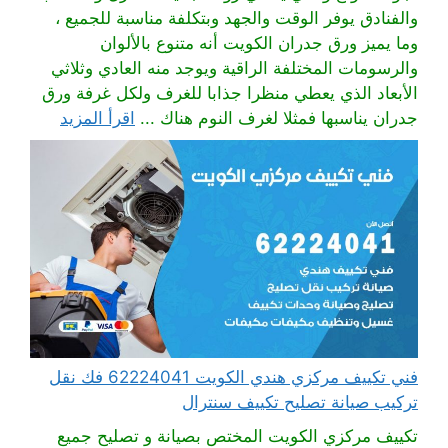
والفنادق يوفر الوقت والجهد وبتكلفة مناسبة للجميع ،
وما يميز ورق جدران الكويت أنه متنوع بالألوان
والرسومات المختلفة الراقية ويوجد منه العادي وثلاثي
الأبعاد الذي يعطي منظرا جذابا للغرف ولكل غرفة ورق
جدران يناسبها فمثلا لغرف النوم هناك ...
اقرأ المزيد
فني تكييف مركزي هندي الكويت 62224041 فك نقل
تركيب صيانة تصليح تكييف سنترال
تكييف مركزي الكويت المختص بصيانة و تصليح جميع