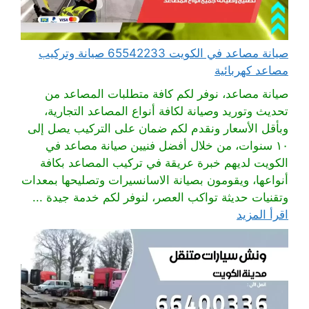
صيانة مصاعد في الكويت 65542233 صيانة وتركيب
مصاعد كهربائية
صيانة مصاعد، نوفر لكم كافة متطلبات المصاعد من
تحديث وتوريد وصيانة لكافة أنواع المصاعد التجارية،
وبأقل الأسعار ونقدم لكم ضمان على التركيب يصل إلى
١٠ سنوات، من خلال أفضل فنيين صيانة مصاعد في
الكويت لديهم خبرة عريقة في تركيب المصاعد بكافة
أنواعها، ويقومون بصيانة الاسانسيرات وتصليحها بمعدات
وتقنيات حديثة تواكب العصر، لنوفر لكم خدمة جيدة ...
اقرأ المزيد