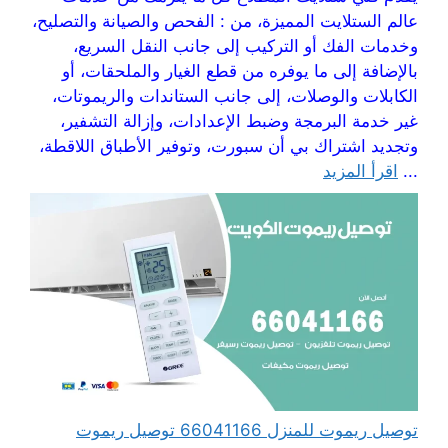
عالم الستلايت المميزة، من : الفحص والصيانة والتصليح،
وخدمات الفك أو التركيب إلى جانب النقل السريع،
بالإضافة إلى ما يوفره من قطع الغيار والملحقات، أو
الكابلات والوصلات، إلى جانب الستاندات والريموتات،
غير خدمة البرمجة وضبط الإعدادات، وإزالة التشفير،
وتجديد اشتراك بي أن سبورت، وتوفير الأطباق اللاقطة،
...
اقرأ المزيد
توصيل ريموت للمنزل 66041166 توصيل ريموت