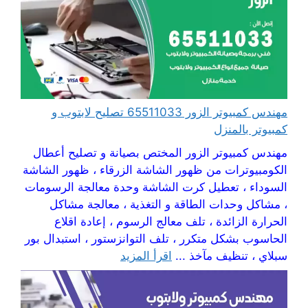
مهندس كمبيوتر الزور 65511033 تصليح لابتوب و
كمبيوتر بالمنزل
مهندس كمبيوتر الزور المختص بصيانة و تصليح أعطال
الكومبيوترات من ظهور الشاشة الزرقاء ، ظهور الشاشة
السوداء ، تعطيل كرت الشاشة وحدة معالجة الرسومات
، مشاكل وحدات الطاقة و التغذية ، معالجة مشاكل
الحرارة الزائدة ، تلف معالج الرسوم ، إعادة اقلاع
الحاسوب بشكل متكرر ، تلف التوانزستور ، استبدال بور
سبلاي ، تنظيف مآخذ ...
اقرأ المزيد