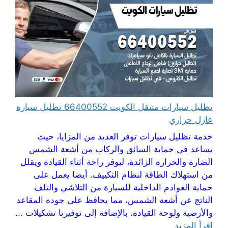
تظليل سيارات متنقل الكويت 66400552 تظليل سيارة
عازل حراري
خدمة تظليل سيارات توفر العديد من المزايا، حيث
يساعد في حماية السائق والركاب من أشعة الشمس
الضارة والحرارة الزائدة، ليوفر راحة أثناء القيادة ويقلل
من استهلاك الطاقة لنظام التكييف. أيضا يعمل على
حماية العوادم الداخلية للسيارة من التلاشي والتلف
الناتج عن أشعة الشمس، مما يحافظ على جودة المقاعد
والأرضية ولوحة القيادة. بالإضافة إلى توفيرنا تشكيلات ...
اقرأ المزيد