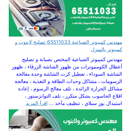
مهندس كمبيوتر الضباعية 65511033 تصليح لابتوب و
كمبيوتر بالمنزل
مهندس كمبيوتر الضباعية المختص بصيانة و تصليح
أعطال الكومبيوترات من ظهور الشاشة الزرقاء ، ظهور
الشاشة السوداء ، تعطيل كرت الشاشة وحدة معالجة
الرسومات ، مشاكل وحدات الطاقة و التغذية ، معالجة
مشاكل الحرارة الزائدة ، تلف معالج الرسوم ، إعادة
اقلاع الحاسوب بشكل متكرر ، تلف التوانزستور ،
استبدال بور سبلاي ، تنظيف مآخذ ...
اقرأ المزيد