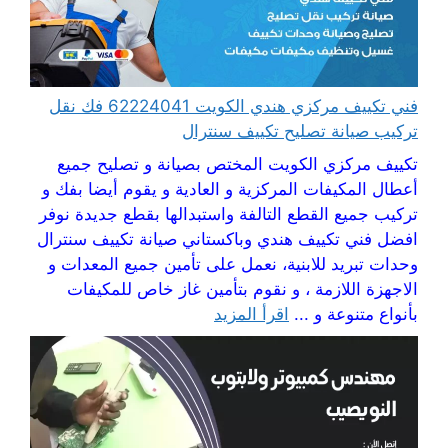
فني تكييف مركزي هندي الكويت 62224041 فك نقل
تركيب صيانة تصليح تكييف سنترال
تكييف مركزي الكويت المختص بصيانة و تصليح جميع
أعطال المكيفات المركزية و العادية و يقوم أيضا بفك و
تركيب جميع القطع التالفة واستبدالها بقطع جديدة نوفر
افضل فني تكييف هندي وباكستاني صيانة تكييف سنترال
وحدات تبريد للابنية، نعمل على تأمين جميع المعدات و
الاجهزة اللازمة ، و نقوم بتأمين غاز خاص للمكيفات
بأنواع متنوعة و ...
اقرأ المزيد