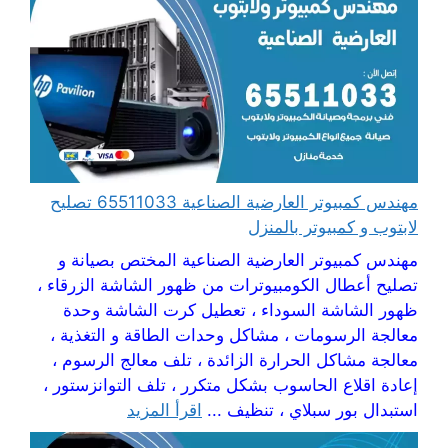
مهندس كمبيوتر العارضية الصناعية 65511033 تصليح
لابتوب و كمبيوتر بالمنزل
مهندس كمبيوتر العارضية الصناعية المختص بصيانة و
تصليح أعطال الكومبيوترات من ظهور الشاشة الزرقاء ،
ظهور الشاشة السوداء ، تعطيل كرت الشاشة وحدة
معالجة الرسومات ، مشاكل وحدات الطاقة و التغذية ،
معالجة مشاكل الحرارة الزائدة ، تلف معالج الرسوم ،
إعادة اقلاع الحاسوب بشكل متكرر ، تلف التوانزستور ،
استبدال بور سبلاي ، تنظيف ...
اقرأ المزيد