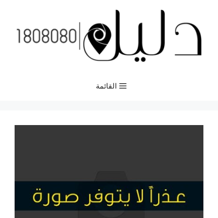
نتقل
لى
لمحتوى
القائمة