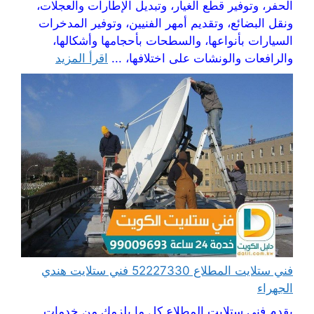
الحفر، وتوفير قطع الغيار، وتبديل الإطارات والعجلات،
ونقل البضائع، وتقديم أمهر الفنيين، وتوفير المدخرات
السيارات بأنواعها، والسطحات بأحجامها وأشكالها،
والرافعات والونشات على اختلافها، ...
اقرأ المزيد
فني ستلايت المطلاع 52227330 فني ستلايت هندي
الجهراء
يقدم فني ستلايت المطلاع كل ما يلزمك من خدمات