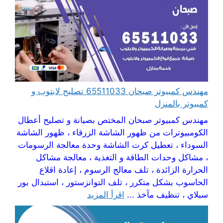
مهندس كمبيوتر صبحان 65511033 تصليح لابتوب و
كمبيوتر بالمنزل
مهندس كمبيوتر صبحان المختص بصيانة و تصليح أعطال
الكومبيوترات من ظهور الشاشة الزرقاء ، ظهور الشاشة
السوداء ، تعطيل كرت الشاشة وحدة معالجة الرسومات
، مشاكل وحدات الطاقة و التغذية ، معالجة مشاكل
الحرارة الزائدة ، تلف معالج الرسوم ، إعادة اقلاع
الحاسوب بشكل متكرر ، تلف التوانزستور ، استبدال بور
سبلاي ، تنظيف مآخذ ...
اقرأ المزيد