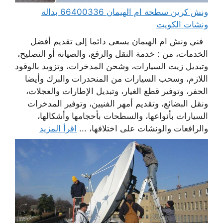
ونش كرين سطحة ام الهيمان 66400336 بدالة
ونشات الكويت
فني ونش ام الهيمان يسعى دائما إلى تقديم أفضل
الخدمات، من : خدمة النقل والرفع، والصيانة أو التصليح،
وتبديل زيت السيارات، وشحن المدخرات، وتزويد بالوقود
اللازم، وسحب السيارات من المنحدرات والبرك وأيضا
الحفر، وتوفير قطع الغيار، وتبديل الإطارات والعجلات،
ونقل البضائع، وتقديم أمهر الفنيين، وتوفير المدخرات
السيارات بأنواعها، والسطحات بأحجامها وأشكالها،
والرافعات والونشات على اختلافها، ...
اقرأ المزيد