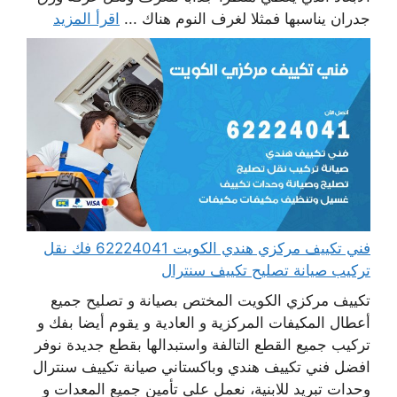
جدران يناسبها فمثلا لغرف النوم هناك ...
اقرأ المزيد
فني تكييف مركزي هندي الكويت 62224041 فك نقل
تركيب صيانة تصليح تكييف سنترال
تكييف مركزي الكويت المختص بصيانة و تصليح جميع
أعطال المكيفات المركزية و العادية و يقوم أيضا بفك و
تركيب جميع القطع التالفة واستبدالها بقطع جديدة نوفر
افضل فني تكييف هندي وباكستاني صيانة تكييف سنترال
وحدات تبريد للابنية، نعمل على تأمين جميع المعدات و