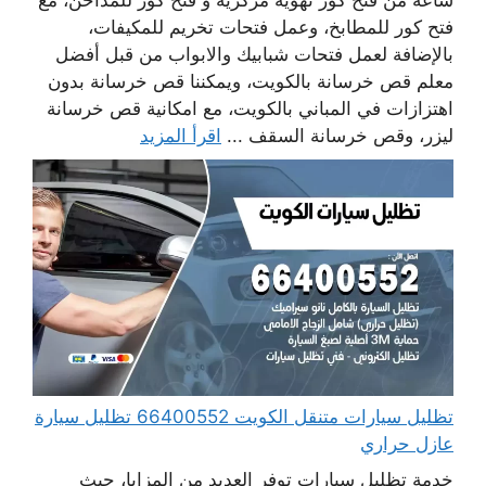
ساعة من فتح كور تهوية مركزية و فتح كور للمداخن، مع
فتح كور للمطابخ، وعمل فتحات تخريم للمكيفات،
بالإضافة لعمل فتحات شبابيك والابواب من قبل أفضل
معلم قص خرسانة بالكويت، ويمكننا قص خرسانة بدون
اهتزازات في المباني بالكويت، مع امكانية قص خرسانة
ليزر، وقص خرسانة السقف ...
اقرأ المزيد
تظليل سيارات متنقل الكويت 66400552 تظليل سيارة
عازل حراري
خدمة تظليل سيارات توفر العديد من المزايا، حيث