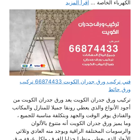
الكهرباء الخاصة ...
اقرأ المزيد
فني تركيب ورق جدران الكويت 66874433 تركيب
ورق حائط
تركيب ورق جدران الكويت يعد ورق جدران الكويت من
أجود الأنواع والذي يعطي رونقا جميلا للمنازل والمكاتب
والفنادق يوفر الوقت والجهد وبتكلفة مناسبة للجميع ،
وما يميز ورق جدران الكويت أنه متنوع بالألوان
والرسومات المختلفة الراقية ويوجد منه العادي وثلاثي
الأبعاد الذي يعطي منظرا جذابا للغرف ولكل غرفة ورق