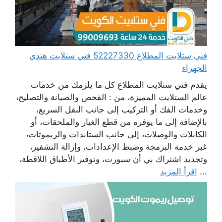
فني ستلايت المطلاع 52227330 فني ستلايت هندي
الجهراء
يقدم فني ستلايت المطلاع كل ما يلزمك من خدمات
عالم الستلايت المميزة، من : الفحص والصيانة والتصليح،
وخدمات الفك أو التركيب إلى جانب النقل السريع،
بالإضافة إلى ما يوفره من قطع الغيار والملحقات، أو
الكابلات والوصلات، إلى جانب الستاندات والريموتات،
غير خدمة البرمجة وضبط الإعدادات، وإزالة التشفير،
وتجديد اشتراك بي أن سبورت، وتوفير الأطباق اللاقطة،
...
اقرأ المزيد