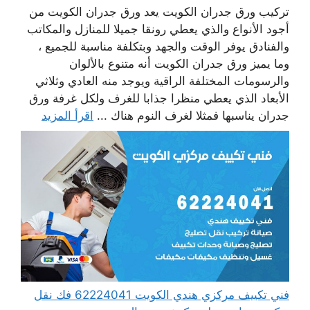
تركيب ورق جدران الكويت يعد ورق جدران الكويت من
أجود الأنواع والذي يعطي رونقا جميلا للمنازل والمكاتب
والفنادق يوفر الوقت والجهد وبتكلفة مناسبة للجميع ،
وما يميز ورق جدران الكويت أنه متنوع بالألوان
والرسومات المختلفة الراقية ويوجد منه العادي وثلاثي
الأبعاد الذي يعطي منظرا جذابا للغرف ولكل غرفة ورق
جدران يناسبها فمثلا لغرف النوم هناك ...
اقرأ المزيد
فني تكييف مركزي هندي الكويت 62224041 فك نقل