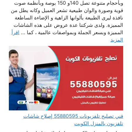
وبأحجام متنوعة تصل 140و 150 بوصة وبأنظمة صوت
قوية وصورة والوان طبيعية تشعر العميل وكانه يطل من
نافذة ليرى الطبيعة بألوانها الزاهية و الإضاءة الساطعة
المميزة. ولدى شركتنا عدة عروض على هذه الشاشات
المميزة وبسعر الجملة وبمواصفات عالمية ، كما ...
اقرأ
المزيد
فني تصليح تلفزيونات 55880595 إصلاح شاشات
تلفزيون بالمنزل الكويت