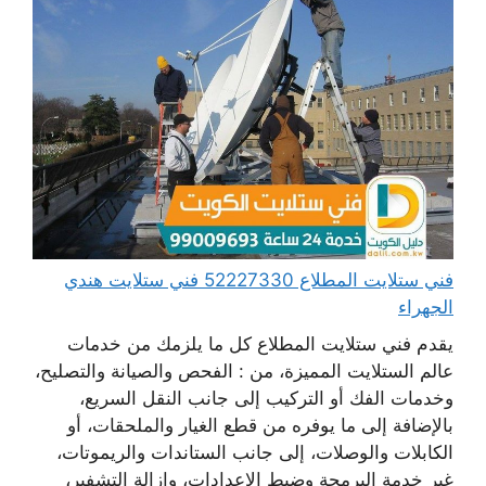
فني ستلايت المطلاع 52227330 فني ستلايت هندي
الجهراء
يقدم فني ستلايت المطلاع كل ما يلزمك من خدمات
عالم الستلايت المميزة، من : الفحص والصيانة والتصليح،
وخدمات الفك أو التركيب إلى جانب النقل السريع،
بالإضافة إلى ما يوفره من قطع الغيار والملحقات، أو
الكابلات والوصلات، إلى جانب الستاندات والريموتات،
غير خدمة البرمجة وضبط الإعدادات، وإزالة التشفير،