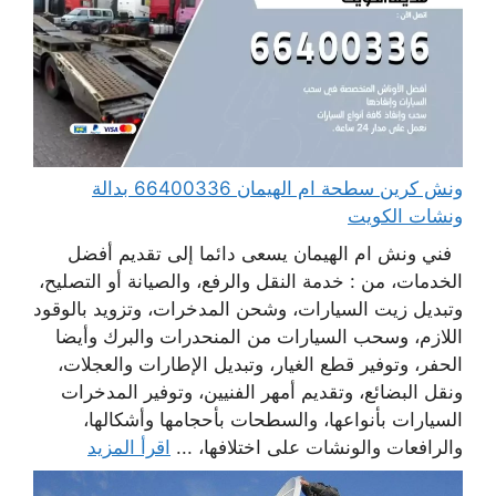
ونش كرين سطحة ام الهيمان 66400336 بدالة
ونشات الكويت
فني ونش ام الهيمان يسعى دائما إلى تقديم أفضل
الخدمات، من : خدمة النقل والرفع، والصيانة أو التصليح،
وتبديل زيت السيارات، وشحن المدخرات، وتزويد بالوقود
اللازم، وسحب السيارات من المنحدرات والبرك وأيضا
الحفر، وتوفير قطع الغيار، وتبديل الإطارات والعجلات،
ونقل البضائع، وتقديم أمهر الفنيين، وتوفير المدخرات
السيارات بأنواعها، والسطحات بأحجامها وأشكالها،
والرافعات والونشات على اختلافها، ...
اقرأ المزيد