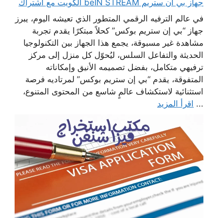
جهاز بي ان ستريم beIN STREAM الكويت مع اشتراك
في عالم الترفيه الرقمي المتطور الذي تعيشه اليوم، يبرز
جهاز “بي إن ستريم بوكس” كحلاً مبتكرًا يقدم تجربة
مشاهدة غير مسبوقة، يجمع هذا الجهاز بين التكنولوجيا
الحديثة والتفاعل السلس، ليُحوّل كل منزل إلى مركز
ترفيهي متكامل، بفضل تصميمه الأنيق وإمكاناته
المتفوقة، يقدم “بي إن ستريم بوكس” لمرتاديه فرصة
استثنائية لاستكشاف عالمٍ شاسع من المحتوى المتنوع،
...
اقرأ المزيد