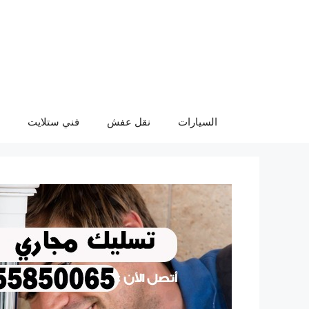
نتقل
لى
لمحتوى
السيارات
نقل عفش
فني ستلايت