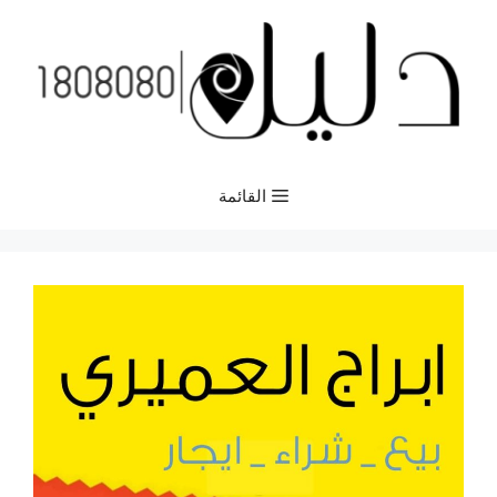
نتقل
لى
لمحتوى
القائمة