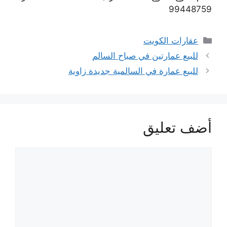
99448759
التصنيفات
عقارات الكويت
للبيع عمارتين في صباح السالم
للبيع عمارة في السالمية جديدة زاوية
أضف تعليق
تعليق