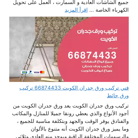
جميع الشاشات العادية و السمارت ، العمل على تحويل
الكهرباء الخاصة ...
اقرأ المزيد
فني تركيب ورق جدران الكويت 66874433 تركيب
ورق حائط
تركيب ورق جدران الكويت يعد ورق جدران الكويت من
أجود الأنواع والذي يعطي رونقا جميلا للمنازل والمكاتب
والفنادق يوفر الوقت والجهد وبتكلفة مناسبة للجميع ،
وما يميز ورق جدران الكويت أنه متنوع بالألوان
والرسومات المختلفة الراقية ويوجد منه العادي وثلاثي