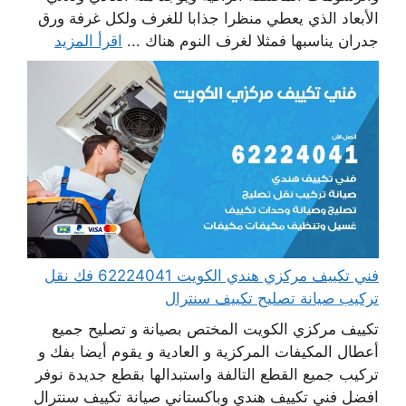
الأبعاد الذي يعطي منظرا جذابا للغرف ولكل غرفة ورق
جدران يناسبها فمثلا لغرف النوم هناك ...
اقرأ المزيد
فني تكييف مركزي هندي الكويت 62224041 فك نقل
تركيب صيانة تصليح تكييف سنترال
تكييف مركزي الكويت المختص بصيانة و تصليح جميع
أعطال المكيفات المركزية و العادية و يقوم أيضا بفك و
تركيب جميع القطع التالفة واستبدالها بقطع جديدة نوفر
افضل فني تكييف هندي وباكستاني صيانة تكييف سنترال