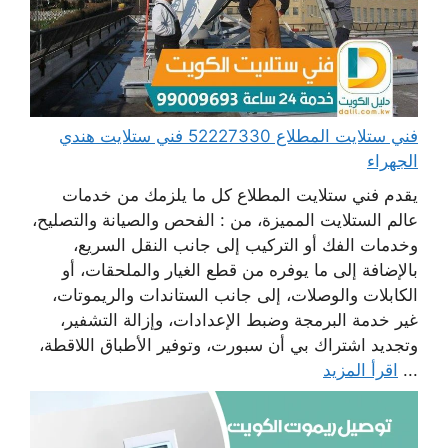
فني ستلايت المطلاع 52227330 فني ستلايت هندي
الجهراء
يقدم فني ستلايت المطلاع كل ما يلزمك من خدمات
عالم الستلايت المميزة، من : الفحص والصيانة والتصليح،
وخدمات الفك أو التركيب إلى جانب النقل السريع،
بالإضافة إلى ما يوفره من قطع الغيار والملحقات، أو
الكابلات والوصلات، إلى جانب الستاندات والريموتات،
غير خدمة البرمجة وضبط الإعدادات، وإزالة التشفير،
وتجديد اشتراك بي أن سبورت، وتوفير الأطباق اللاقطة،
...
اقرأ المزيد