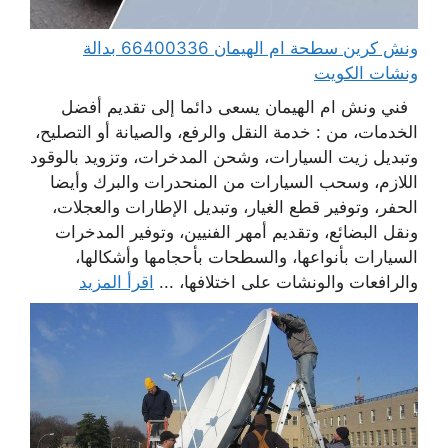
ونش كرين سطحة ام الهيمان 66400336 بدالة
ونشات الكويت
فني ونش ام الهيمان يسعى دائما إلى تقديم أفضل
الخدمات، من : خدمة النقل والرفع، والصيانة أو التصليح،
وتبديل زيت السيارات، وشحن المدخرات، وتزويد بالوقود
اللازم، وسحب السيارات من المنحدرات والبرك وأيضا
الحفر، وتوفير قطع الغيار، وتبديل الإطارات والعجلات،
ونقل البضائع، وتقديم أمهر الفنيين، وتوفير المدخرات
السيارات بأنواعها، والسطحات بأحجامها وأشكالها،
والرافعات والونشات على اختلافها، ...
اقرأ المزيد