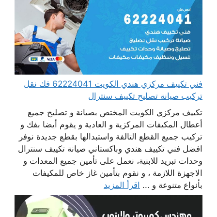
فني تكييف مركزي هندي الكويت 62224041 فك نقل
تركيب صيانة تصليح تكييف سنترال
تكييف مركزي الكويت المختص بصيانة و تصليح جميع
أعطال المكيفات المركزية و العادية و يقوم أيضا بفك و
تركيب جميع القطع التالفة واستبدالها بقطع جديدة نوفر
افضل فني تكييف هندي وباكستاني صيانة تكييف سنترال
وحدات تبريد للابنية، نعمل على تأمين جميع المعدات و
الاجهزة اللازمة ، و نقوم بتأمين غاز خاص للمكيفات
بأنواع متنوعة و ...
اقرأ المزيد