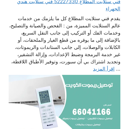
فني ستلايت المطلاع 52227330 فني ستلايت هندي
الجهراء
يقدم فني ستلايت المطلاع كل ما يلزمك من خدمات
عالم الستلايت المميزة، من : الفحص والصيانة والتصليح،
وخدمات الفك أو التركيب إلى جانب النقل السريع،
بالإضافة إلى ما يوفره من قطع الغيار والملحقات، أو
الكابلات والوصلات، إلى جانب الستاندات والريموتات،
غير خدمة البرمجة وضبط الإعدادات، وإزالة التشفير،
وتجديد اشتراك بي أن سبورت، وتوفير الأطباق اللاقطة،
...
اقرأ المزيد