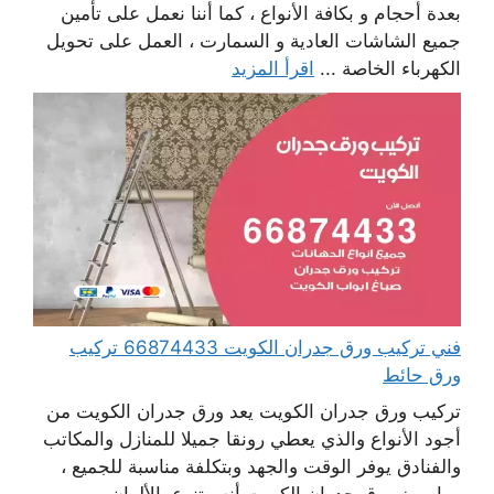
بعدة أحجام و بكافة الأنواع ، كما أننا نعمل على تأمين
جميع الشاشات العادية و السمارت ، العمل على تحويل
الكهرباء الخاصة ...
اقرأ المزيد
فني تركيب ورق جدران الكويت 66874433 تركيب
ورق حائط
تركيب ورق جدران الكويت يعد ورق جدران الكويت من
أجود الأنواع والذي يعطي رونقا جميلا للمنازل والمكاتب
والفنادق يوفر الوقت والجهد وبتكلفة مناسبة للجميع ،