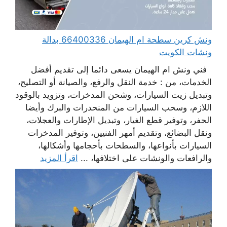
ونش كرين سطحة ام الهيمان 66400336 بدالة
ونشات الكويت
فني ونش ام الهيمان يسعى دائما إلى تقديم أفضل
الخدمات، من : خدمة النقل والرفع، والصيانة أو التصليح،
وتبديل زيت السيارات، وشحن المدخرات، وتزويد بالوقود
اللازم، وسحب السيارات من المنحدرات والبرك وأيضا
الحفر، وتوفير قطع الغيار، وتبديل الإطارات والعجلات،
ونقل البضائع، وتقديم أمهر الفنيين، وتوفير المدخرات
السيارات بأنواعها، والسطحات بأحجامها وأشكالها،
والرافعات والونشات على اختلافها، ...
اقرأ المزيد