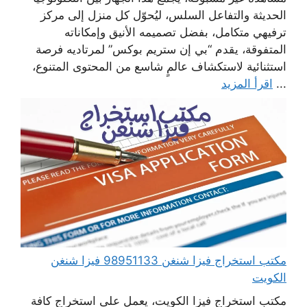
الحديثة والتفاعل السلس، ليُحوّل كل منزل إلى مركز
ترفيهي متكامل، بفضل تصميمه الأنيق وإمكاناته
المتفوقة، يقدم “بي إن ستريم بوكس” لمرتاديه فرصة
استثنائية لاستكشاف عالمٍ شاسع من المحتوى المتنوع،
...
اقرأ المزيد
مكتب استخراج فيزا شنغن 98951133 فيزا شنغن
الكويت
مكتب استخراج فيزا الكويت، يعمل على استخراج كافة