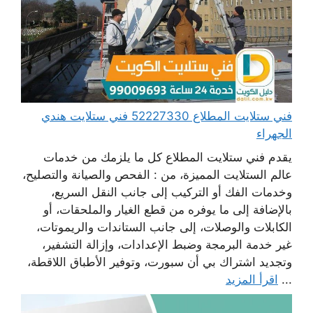
فني ستلايت المطلاع 52227330 فني ستلايت هندي
الجهراء
يقدم فني ستلايت المطلاع كل ما يلزمك من خدمات
عالم الستلايت المميزة، من : الفحص والصيانة والتصليح،
وخدمات الفك أو التركيب إلى جانب النقل السريع،
بالإضافة إلى ما يوفره من قطع الغيار والملحقات، أو
الكابلات والوصلات، إلى جانب الستاندات والريموتات،
غير خدمة البرمجة وضبط الإعدادات، وإزالة التشفير،
وتجديد اشتراك بي أن سبورت، وتوفير الأطباق اللاقطة،
...
اقرأ المزيد