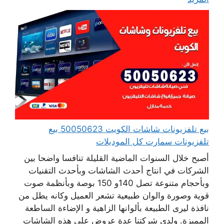
بيع تلفزيونات شاشات الكويت 50050623 بيع
تلفزيونات سمارت كل الموديلات
أصبح خلال السنوات الماضية القليلة تنافسا واضحا بين
الشركات في انتاج أحدث الشاشات وبأحدث التقنيات
وبأحجام متنوعة تصل 140و 150 بوصة وبأنظمة صوت
قوية وصورة والوان طبيعية تشعر العميل وكانه يطل من
نافذة ليرى الطبيعة بألوانها الزاهية و الإضاءة الساطعة
المميزة. ولدى شركتنا عدة عروض على هذه الشاشات