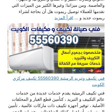
والعاصمة. ومن ميزاتنا: وغيرها الكثير من الميزات التي
نقدمها للعملاء توصيل ريموت هل أن بحاجة لشراء
ريموت جديد و ...
اقرأ المزيد
فني تكييف وتبريد الرميثية 55560390 تكييف مركزي
الكويت
فني تكييف الرميثية يقدم خدمات عديدة من خدمات
عالم التكييف و التبريد ، كتأمين قطع الغيار و المحلقات
الأصلية ، توفير أجهزة تكييف ذات ماركات عالمية ، تأمين
الموتورات بأنواعها ، كذلك الضاغطات ، خدمات الفحص