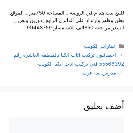
للبيع بيت هدام في الروضة _ المساحة 750متر _ الموقع
بطن وظهر وارتداد على الدائري الرابع _دورين ونص _
السعر مراجعه 850الف للاستفسار 99448759
التصنيفات
عقارات الكويت
اخصائيون تركيب اثاث ايكيا بالمنطقه العاشره رقم
55566392 فني تركيب اثاث ايكيا الكويت
مدرس لغة عربية
أضف تعليق
تعليق