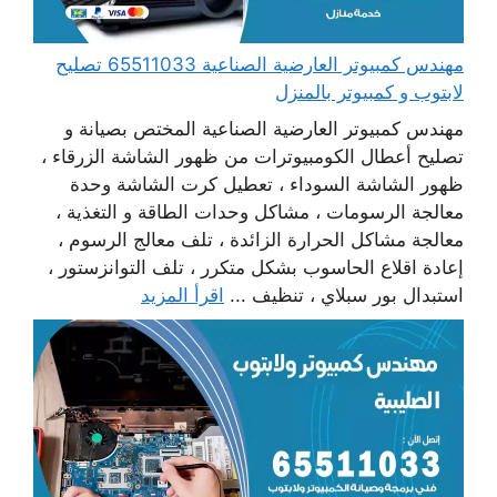
مهندس كمبيوتر العارضية الصناعية 65511033 تصليح
لابتوب و كمبيوتر بالمنزل
مهندس كمبيوتر العارضية الصناعية المختص بصيانة و
تصليح أعطال الكومبيوترات من ظهور الشاشة الزرقاء ،
ظهور الشاشة السوداء ، تعطيل كرت الشاشة وحدة
معالجة الرسومات ، مشاكل وحدات الطاقة و التغذية ،
معالجة مشاكل الحرارة الزائدة ، تلف معالج الرسوم ،
إعادة اقلاع الحاسوب بشكل متكرر ، تلف التوانزستور ،
استبدال بور سبلاي ، تنظيف ...
اقرأ المزيد