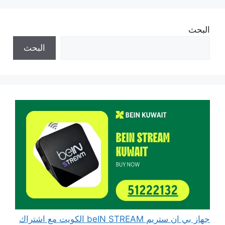
البحث
البحث
جهاز بي ان ستريم beIN STREAM الكويت مع اشتراك