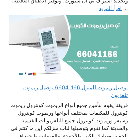
وتجديد اشتراك بي أن سبورت، وتوفير الأطباق اللاقطة،
...
اقرأ المزيد
توصيل ريموت للمنزل 66041166 توصيل ريموت
تلفزيون
فريقنا يقوم بتأمين جميع أنواع الريموت كونترول ريموت
كونترول للمكيفات بمختلف أنواعها وريموت كونترول
رسيفر وريموت كونترول جميع التلفزيونات القديمة
والحديثة كما نقوم بتوصيلها لباب منزلكم أين ما كنتم في
الحولي ومبارك الكبير والأحمدي والفروانية والجهراء