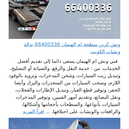
ونش كرين سطحة ام الهيمان 66400336 بدالة
ونشات الكويت
فني ونش ام الهيمان يسعى دائما إلى تقديم أفضل
الخدمات، من : خدمة النقل والرفع، والصيانة أو التصليح،
وتبديل زيت السيارات، وشحن المدخرات، وتزويد بالوقود
اللازم، وسحب السيارات من المنحدرات والبرك وأيضا
الحفر، وتوفير قطع الغيار، وتبديل الإطارات والعجلات،
ونقل البضائع، وتقديم أمهر الفنيين، وتوفير المدخرات
السيارات بأنواعها، والسطحات بأحجامها وأشكالها،
والرافعات والونشات على اختلافها، ...
اقرأ المزيد