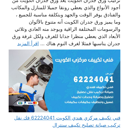
تركيب ورق جدران الكويت يعد ورق جدران الكويت من
أجود الأنواع والذي يعطي رونقا جميلا للمنازل والمكاتب
والفنادق يوفر الوقت والجهد وبتكلفة مناسبة للجميع ،
وما يميز ورق جدران الكويت أنه متنوع بالألوان
والرسومات المختلفة الراقية ويوجد منه العادي وثلاثي
الأبعاد الذي يعطي منظرا جذابا للغرف ولكل غرفة ورق
جدران يناسبها فمثلا لغرف النوم هناك ...
اقرأ المزيد
فني تكييف مركزي هندي الكويت 62224041 فك نقل
تركيب صيانة تصليح تكييف سنترال