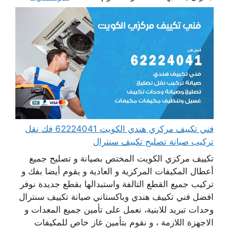
فني تكييف مركزي هندي الكويت 62224041 فك نقل
تركيب صيانة تصليح تكييف سنترال
تكييف مركزي الكويت المختص بصيانة و تصليح جميع
أعطال المكيفات المركزية و العادية و يقوم أيضا بفك و
تركيب جميع القطع التالفة واستبدالها بقطع جديدة نوفر
افضل فني تكييف هندي وباكستاني صيانة تكييف سنترال
وحدات تبريد للابنية، نعمل على تأمين جميع المعدات و
الاجهزة اللازمة ، و نقوم بتأمين غاز خاص للمكيفات