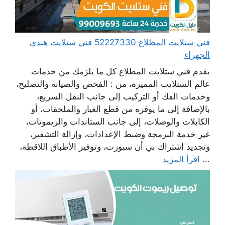
فني ستلايت المطلاع 52227330 فني ستلايت هندي
الجهراء
يقدم فني ستلايت المطلاع كل ما يلزمك من خدمات
عالم الستلايت المميزة، من : الفحص والصيانة والتصليح،
وخدمات الفك أو التركيب إلى جانب النقل السريع،
بالإضافة إلى ما يوفره من قطع الغيار والملحقات، أو
الكابلات والوصلات، إلى جانب الستاندات والريموتات،
غير خدمة البرمجة وضبط الإعدادات، وإزالة التشفير،
وتجديد اشتراك بي أن سبورت، وتوفير الأطباق اللاقطة،
...
اقرأ المزيد