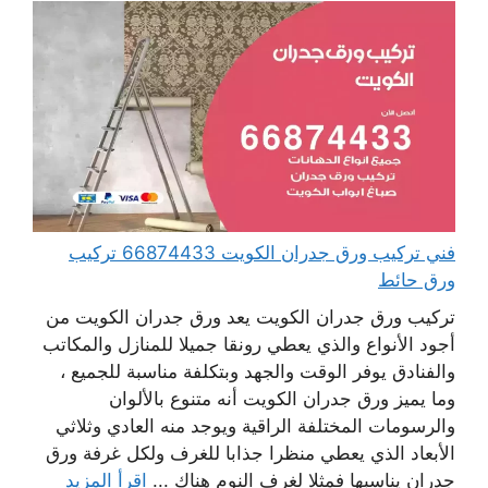
فني تركيب ورق جدران الكويت 66874433 تركيب
ورق حائط
تركيب ورق جدران الكويت يعد ورق جدران الكويت من
أجود الأنواع والذي يعطي رونقا جميلا للمنازل والمكاتب
والفنادق يوفر الوقت والجهد وبتكلفة مناسبة للجميع ،
وما يميز ورق جدران الكويت أنه متنوع بالألوان
والرسومات المختلفة الراقية ويوجد منه العادي وثلاثي
الأبعاد الذي يعطي منظرا جذابا للغرف ولكل غرفة ورق
جدران يناسبها فمثلا لغرف النوم هناك ...
اقرأ المزيد