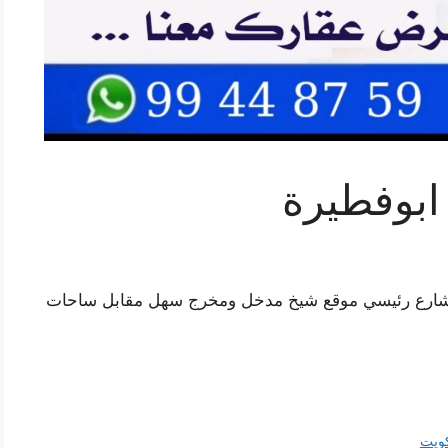
ابوفطيرة
رض في ابوفطيرة راس 3شوارع 400متر شارع رئيسي موقع شيخ مدخل ومخرج سهل مقابل ساحات
كويت