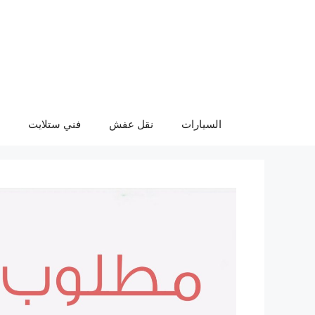
نتقل
لى
لمحتوى
السيارات
نقل عفش
فني ستلايت