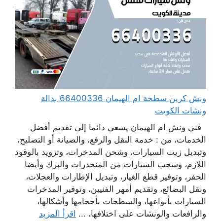
ونش كرين سطحة ام الهيمان 66400336 بدالة
ونشات الكويت
فني ونش ام الهيمان يسعى دائما إلى تقديم أفضل
الخدمات، من : خدمة النقل والرفع، والصيانة أو التصليح،
وتبديل زيت السيارات، وشحن المدخرات، وتزويد بالوقود
اللازم، وسحب السيارات من المنحدرات والبرك وأيضا
الحفر، وتوفير قطع الغيار، وتبديل الإطارات والعجلات،
ونقل البضائع، وتقديم أمهر الفنيين، وتوفير المدخرات
السيارات بأنواعها، والسطحات بأحجامها وأشكالها،
والرافعات والونشات على اختلافها، ...
اقرأ المزيد