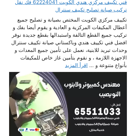
فني تكييف مركزي هندي الكويت 62224041 فك نقل
تركيب صيانة تصليح تكييف سنترال
تكييف مركزي الكويت المختص بصيانة و تصليح جميع
أعطال المكيفات المركزية و العادية و يقوم أيضا بفك و
تركيب جميع القطع التالفة واستبدالها بقطع جديدة نوفر
افضل فني تكييف هندي وباكستاني صيانة تكييف سنترال
وحدات تبريد للابنية، نعمل على تأمين جميع المعدات و
الاجهزة اللازمة ، و نقوم بتأمين غاز خاص للمكيفات
بأنواع متنوعة و ...
اقرأ المزيد