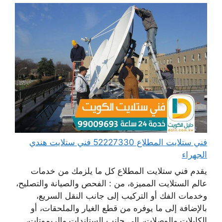
فني ستلايت المطلاع 52227330 فني ستلايت هندي
الجهراء
يقدم فني ستلايت المطلاع كل ما يلزمك من خدمات
عالم الستلايت المميزة، من : الفحص والصيانة والتصليح،
وخدمات الفك أو التركيب إلى جانب النقل السريع،
بالإضافة إلى ما يوفره من قطع الغيار والملحقات، أو
الكابلات والوصلات، إلى جانب الستاندات والريموتات،