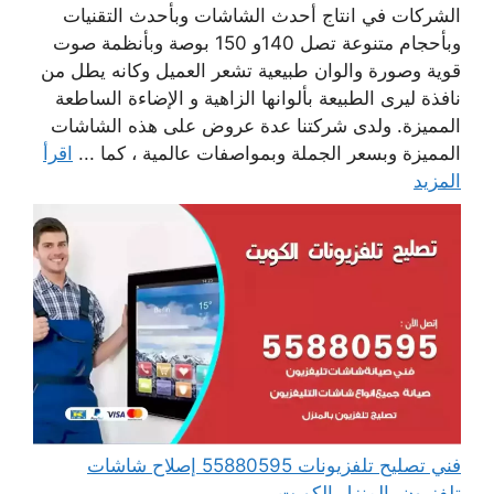
الشركات في انتاج أحدث الشاشات وبأحدث التقنيات
وبأحجام متنوعة تصل 140و 150 بوصة وبأنظمة صوت
قوية وصورة والوان طبيعية تشعر العميل وكانه يطل من
نافذة ليرى الطبيعة بألوانها الزاهية و الإضاءة الساطعة
المميزة. ولدى شركتنا عدة عروض على هذه الشاشات
المميزة وبسعر الجملة وبمواصفات عالمية ، كما ...
اقرأ
المزيد
فني تصليح تلفزيونات 55880595 إصلاح شاشات
تلفزيون بالمنزل الكويت