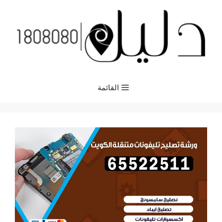
نتقل
لى
لمحتوى
القائمة