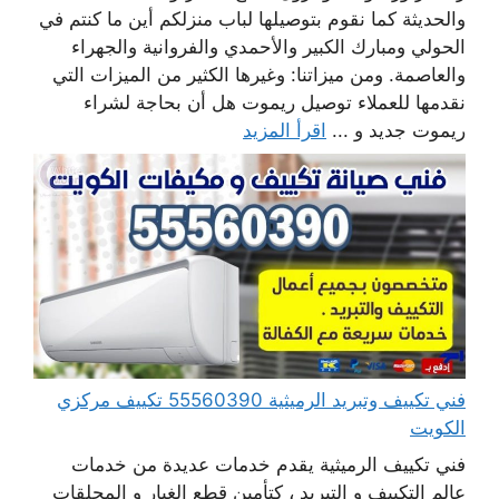
والحديثة كما نقوم بتوصيلها لباب منزلكم أين ما كنتم في
الحولي ومبارك الكبير والأحمدي والفروانية والجهراء
والعاصمة. ومن ميزاتنا: وغيرها الكثير من الميزات التي
نقدمها للعملاء توصيل ريموت هل أن بحاجة لشراء
ريموت جديد و ...
اقرأ المزيد
فني تكييف وتبريد الرميثية 55560390 تكييف مركزي
الكويت
فني تكييف الرميثية يقدم خدمات عديدة من خدمات
عالم التكييف و التبريد ، كتأمين قطع الغيار و المحلقات