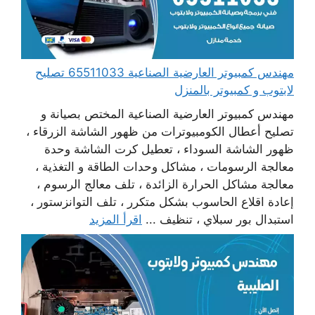
مهندس كمبيوتر العارضية الصناعية 65511033 تصليح
لابتوب و كمبيوتر بالمنزل
مهندس كمبيوتر العارضية الصناعية المختص بصيانة و
تصليح أعطال الكومبيوترات من ظهور الشاشة الزرقاء ،
ظهور الشاشة السوداء ، تعطيل كرت الشاشة وحدة
معالجة الرسومات ، مشاكل وحدات الطاقة و التغذية ،
معالجة مشاكل الحرارة الزائدة ، تلف معالج الرسوم ،
إعادة اقلاع الحاسوب بشكل متكرر ، تلف التوانزستور ،
استبدال بور سبلاي ، تنظيف ...
اقرأ المزيد