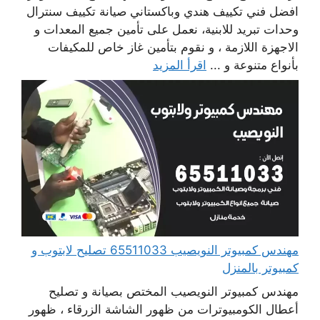
افضل فني تكييف هندي وباكستاني صيانة تكييف سنترال
وحدات تبريد للابنية، نعمل على تأمين جميع المعدات و
الاجهزة اللازمة ، و نقوم بتأمين غاز خاص للمكيفات
بأنواع متنوعة و ...
اقرأ المزيد
مهندس كمبيوتر النويصيب 65511033 تصليح لابتوب و
كمبيوتر بالمنزل
مهندس كمبيوتر النويصيب المختص بصيانة و تصليح
أعطال الكومبيوترات من ظهور الشاشة الزرقاء ، ظهور