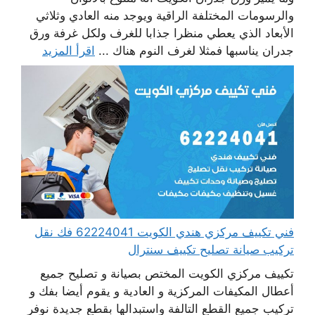
والرسومات المختلفة الراقية ويوجد منه العادي وثلاثي
الأبعاد الذي يعطي منظرا جذابا للغرف ولكل غرفة ورق
جدران يناسبها فمثلا لغرف النوم هناك ...
اقرأ المزيد
فني تكييف مركزي هندي الكويت 62224041 فك نقل
تركيب صيانة تصليح تكييف سنترال
تكييف مركزي الكويت المختص بصيانة و تصليح جميع
أعطال المكيفات المركزية و العادية و يقوم أيضا بفك و
تركيب جميع القطع التالفة واستبدالها بقطع جديدة نوفر