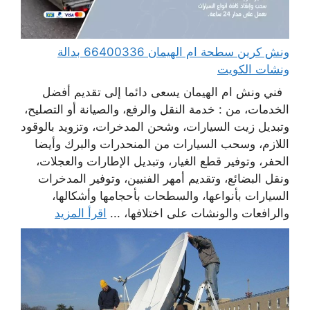
ونش كرين سطحة ام الهيمان 66400336 بدالة
ونشات الكويت
فني ونش ام الهيمان يسعى دائما إلى تقديم أفضل
الخدمات، من : خدمة النقل والرفع، والصيانة أو التصليح،
وتبديل زيت السيارات، وشحن المدخرات، وتزويد بالوقود
اللازم، وسحب السيارات من المنحدرات والبرك وأيضا
الحفر، وتوفير قطع الغيار، وتبديل الإطارات والعجلات،
ونقل البضائع، وتقديم أمهر الفنيين، وتوفير المدخرات
السيارات بأنواعها، والسطحات بأحجامها وأشكالها،
والرافعات والونشات على اختلافها، ...
اقرأ المزيد