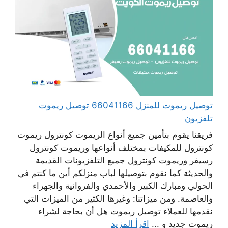
توصيل ريموت للمنزل 66041166 توصيل ريموت
تلفزيون
فريقنا يقوم بتأمين جميع أنواع الريموت كونترول ريموت
كونترول للمكيفات بمختلف أنواعها وريموت كونترول
رسيفر وريموت كونترول جميع التلفزيونات القديمة
والحديثة كما نقوم بتوصيلها لباب منزلكم أين ما كنتم في
الحولي ومبارك الكبير والأحمدي والفروانية والجهراء
والعاصمة. ومن ميزاتنا: وغيرها الكثير من الميزات التي
نقدمها للعملاء توصيل ريموت هل أن بحاجة لشراء
ريموت جديد و ...
اقرأ المزيد