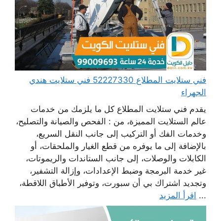
فني ستلايت المطلاع 52227330 فني ستلايت هندي
الجهراء
يقدم فني ستلايت المطلاع كل ما يلزمك من خدمات
عالم الستلايت المميزة، من : الفحص والصيانة والتصليح،
وخدمات الفك أو التركيب إلى جانب النقل السريع،
بالإضافة إلى ما يوفره من قطع الغيار والملحقات، أو
الكابلات والوصلات، إلى جانب الستاندات والريموتات،
غير خدمة البرمجة وضبط الإعدادات، وإزالة التشفير،
وتجديد اشتراك بي أن سبورت، وتوفير الأطباق اللاقطة،
...
اقرأ المزيد