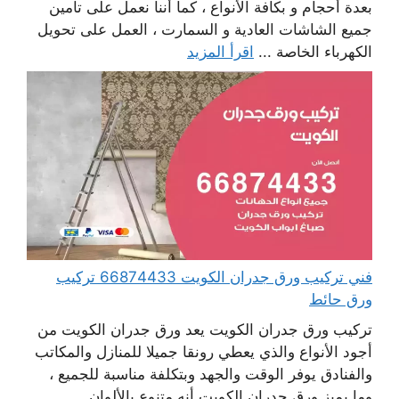
بعدة أحجام و بكافة الأنواع ، كما أننا نعمل على تأمين
جميع الشاشات العادية و السمارت ، العمل على تحويل
الكهرباء الخاصة ...
اقرأ المزيد
فني تركيب ورق جدران الكويت 66874433 تركيب
ورق حائط
تركيب ورق جدران الكويت يعد ورق جدران الكويت من
أجود الأنواع والذي يعطي رونقا جميلا للمنازل والمكاتب
والفنادق يوفر الوقت والجهد وبتكلفة مناسبة للجميع ،
وما يميز ورق جدران الكويت أنه متنوع بالألوان