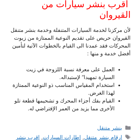
اقرب بنشر سيارات من
القيروان
لأن مركزنا لخدمة السيارات المتنفلة وخدمة بنشر متنقل
القيروان حريص على تقديم النوعية الممتازة من زيوت
المحركات فقد عمدنا الى القيام بالخطوات الآتية لتأمين
أفضل خدمة و منها :
العمل على معرفة نسبة اللزوجة في زيت
السيارة تمهيدا” لإستبداله.
استخدام المقياس المناسب ذو النوعية الممتازة
لهذا الغرض.
القيام بفك أجزاء المحرك و تشحيمها قطعة تلو
الأخرى مما يزيد من العمر الإفتراضي له.
التصنيفات
بنشر متنقل
الوسوم
ارقام بنشر متنقل
,
اطارات السيارات
,
اقرب بنشر