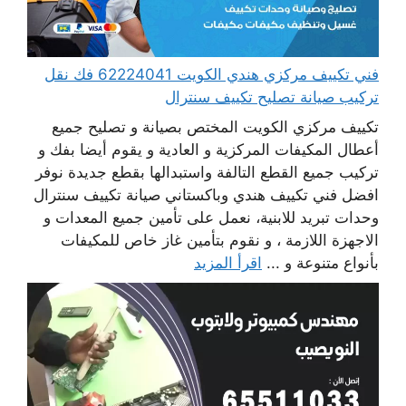
فني تكييف مركزي هندي الكويت 62224041 فك نقل
تركيب صيانة تصليح تكييف سنترال
تكييف مركزي الكويت المختص بصيانة و تصليح جميع
أعطال المكيفات المركزية و العادية و يقوم أيضا بفك و
تركيب جميع القطع التالفة واستبدالها بقطع جديدة نوفر
افضل فني تكييف هندي وباكستاني صيانة تكييف سنترال
وحدات تبريد للابنية، نعمل على تأمين جميع المعدات و
الاجهزة اللازمة ، و نقوم بتأمين غاز خاص للمكيفات
بأنواع متنوعة و ...
اقرأ المزيد