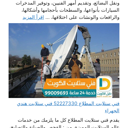
ونقل البضائع، وتقديم أمهر الفنيين، وتوفير المدخرات
السيارات بأنواعها، والسطحات بأحجامها وأشكالها،
والرافعات والونشات على اختلافها، ...
اقرأ المزيد
فني ستلايت المطلاع 52227330 فني ستلايت هندي
الجهراء
يقدم فني ستلايت المطلاع كل ما يلزمك من خدمات
عالم الستلايت المميزة، من : الفحص والصيانة والتصليح،