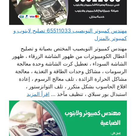
مهندس كمبيوتر النويصيب 65511033 تصليح لابتوب و
كمبيوتر بالمنزل
مهندس كمبيوتر النويصيب المختص بصيانة و تصليح
أعطال الكومبيوترات من ظهور الشاشة الزرقاء ، ظهور
الشاشة السوداء ، تعطيل كرت الشاشة وحدة معالجة
الرسومات ، مشاكل وحدات الطاقة و التغذية ، معالجة
مشاكل الحرارة الزائدة ، تلف معالج الرسوم ، إعادة
اقلاع الحاسوب بشكل متكرر ، تلف التوانزستور ،
استبدال بور سبلاي ، تنظيف مآخذ ...
اقرأ المزيد