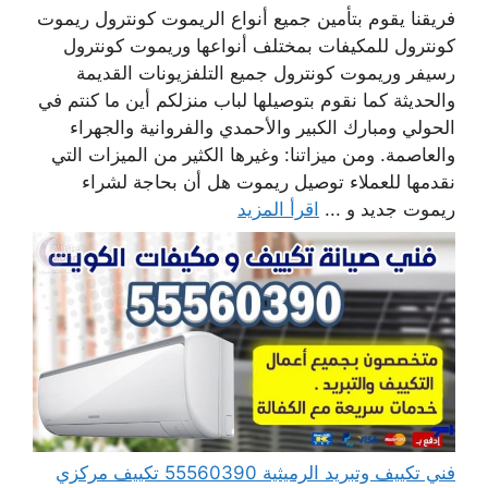
فريقنا يقوم بتأمين جميع أنواع الريموت كونترول ريموت
كونترول للمكيفات بمختلف أنواعها وريموت كونترول
رسيفر وريموت كونترول جميع التلفزيونات القديمة
والحديثة كما نقوم بتوصيلها لباب منزلكم أين ما كنتم في
الحولي ومبارك الكبير والأحمدي والفروانية والجهراء
والعاصمة. ومن ميزاتنا: وغيرها الكثير من الميزات التي
نقدمها للعملاء توصيل ريموت هل أن بحاجة لشراء
ريموت جديد و ...
اقرأ المزيد
فني تكييف وتبريد الرميثية 55560390 تكييف مركزي