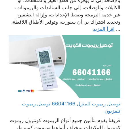
بالإضافة إلى ما يوفره من قطع الغيار والملحقات، أو
الكابلات والوصلات، إلى جانب الستاندات والريموتات،
غير خدمة البرمجة وضبط الإعدادات، وإزالة التشفير،
وتجديد اشتراك بي أن سبورت، وتوفير الأطباق اللاقطة،
...
اقرأ المزيد
توصيل ريموت للمنزل 66041166 توصيل ريموت
تلفزيون
فريقنا يقوم بتأمين جميع أنواع الريموت كونترول ريموت
كونترول للمكيفات بمختلف أنواعها وريموت كونترول