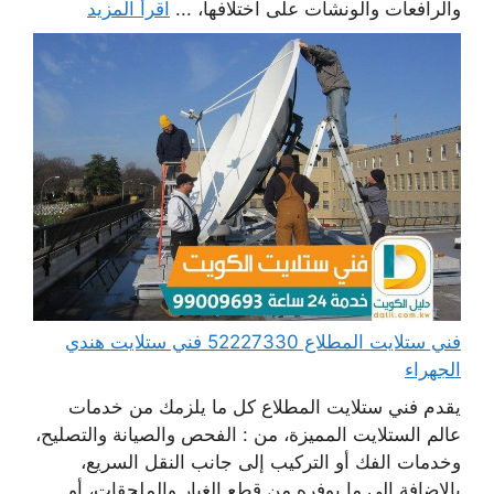
والرافعات والونشات على اختلافها، ...
اقرأ المزيد
فني ستلايت المطلاع 52227330 فني ستلايت هندي
الجهراء
يقدم فني ستلايت المطلاع كل ما يلزمك من خدمات
عالم الستلايت المميزة، من : الفحص والصيانة والتصليح،
وخدمات الفك أو التركيب إلى جانب النقل السريع،
بالإضافة إلى ما يوفره من قطع الغيار والملحقات، أو