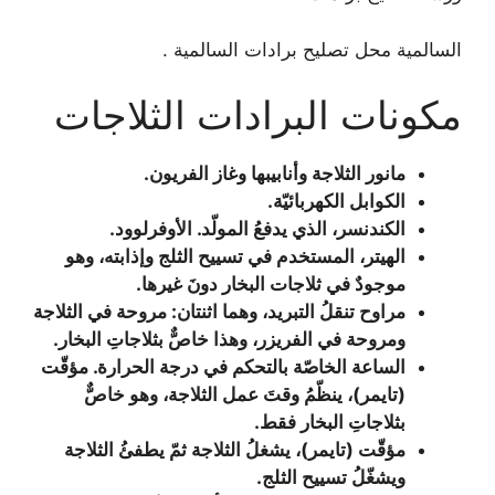
السالمية محل تصليح برادات السالمية .
مكونات البرادات الثلاجات
مانور الثلاجة وأنابيبها وغاز الفريون.
الكوابل الكهربائيّة.
الكندنسر، الذي يدفعُ المولّد. الأوفرلوود.
الهيتر، المستخدم في تسييح الثلج وإذابته، وهو
موجودٌ في ثلاجات البخار دونَ غيرها.
مراوح تنقلُ التبريد، وهما اثنتان: مروحة في الثلاجة
ومروحة في الفريزر، وهذا خاصٌّ بثلاجاتِ البخار.
الساعة الخاصّة بالتحكم في درجة الحرارة. مؤقّت
(تايمر)، ينظّمُ وقتَ عمل الثلاجة، وهو خاصٌّ
بثلاجاتِ البخار فقط.
مؤقّت (تايمر)، يشغلُ الثلاجة ثمّ يطفئُ الثلاجة
ويشغّلُ تسييح الثلج.