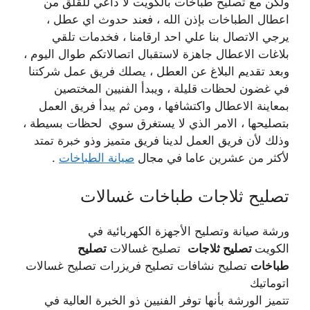
ولكن مع تصليح طباخات بالكويت لا داعي للقلق من
اعطال الطباخات بإذن الله ، فعند حدوث اي عطل ،
يرجي الاتصال بنا علي احد ارقامنا ، فخدمات تلقي
بلاغات الاعطال جاهزة لاستقبال اتصالاتكم طوال اليوم ،
وبعد تقديم البلاغ عن العطل ، يصلك فريق عمل شركتنا
في غضون لحظات قليلة ، ويبدأ الفنيين المختصين
بمعاينة الاعطال واكتشافها ، ومن ثم يبدأ فريق العمل
بتصليحها ، الامر الذي لا يستغرق سوي لحظات بسيطة ،
وذلك لأن فريق العمل لدينا فريق متميز وذو خبرة تمتد
لأكثر من عشرين عاما في مجال
صيانة الطباخات
.
تصليح ثلاجات طباخات غسالات
ورشة صيانة وتصليح الأجهزة الكهربائية في
الكويت
تصليح ثلاجات
تصليح غسالات
تصليح
طباخات
تصليح نشافات تصليح فريزرات تصليح غسالات
اتوماتيك
تتميز الورشة بأنها توفر الفنيين ذو الخبرة العالية في