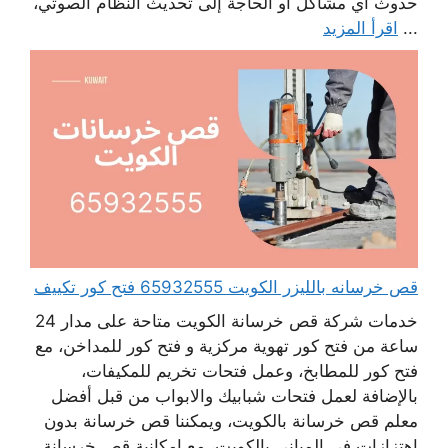
حدوث أي مشاكل أو الحاجة إلى تحديث النظام الصوتي،
...
اقرأ المزيد
قص خرسانه بالليزر الكويت 65932555 فتح كور تكييف
خدمات شركة قص خرسانة الكويت متاحة على مدار 24
ساعة من فتح كور تهوية مركزية و فتح كور للمداخن، مع
فتح كور للمطابخ، وعمل فتحات تخريم للمكيفات،
بالإضافة لعمل فتحات شبابيك والابواب من قبل أفضل
معلم قص خرسانة بالكويت، ويمكننا قص خرسانة بدون
اهتزازات في المباني بالكويت، مع امكانية قص خرسانة