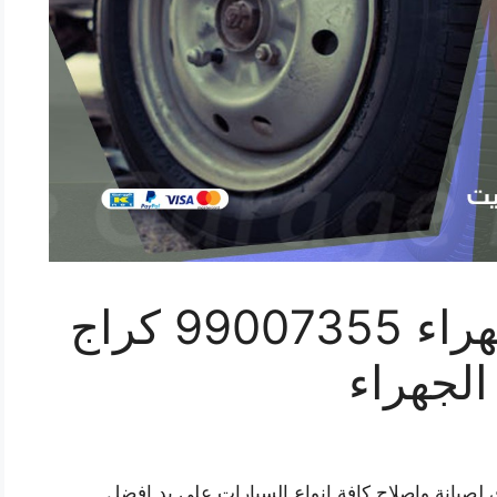
رقم خدمة بنشر الجهراء 99007355 كراج
لجهراء
لصيانة واصلاح كافة انواع السيارات على يد افضل