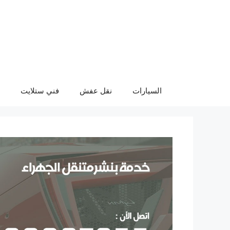
نتقل
لى
لمحتوى
السيارات
نقل عفش
فني ستلايت