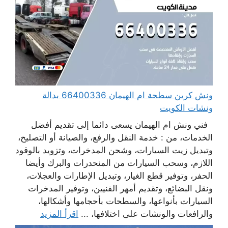
ونش كرين سطحة ام الهيمان 66400336 بدالة
ونشات الكويت
فني ونش ام الهيمان يسعى دائما إلى تقديم أفضل
الخدمات، من : خدمة النقل والرفع، والصيانة أو التصليح،
وتبديل زيت السيارات، وشحن المدخرات، وتزويد بالوقود
اللازم، وسحب السيارات من المنحدرات والبرك وأيضا
الحفر، وتوفير قطع الغيار، وتبديل الإطارات والعجلات،
ونقل البضائع، وتقديم أمهر الفنيين، وتوفير المدخرات
السيارات بأنواعها، والسطحات بأحجامها وأشكالها،
والرافعات والونشات على اختلافها، ...
اقرأ المزيد