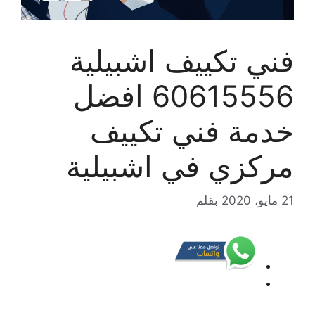
فني تكييف اشبيلية
60615556 افضل
خدمة فني تكييف
مركزي في اشبيلية
21 مايو، 2020
بقلم