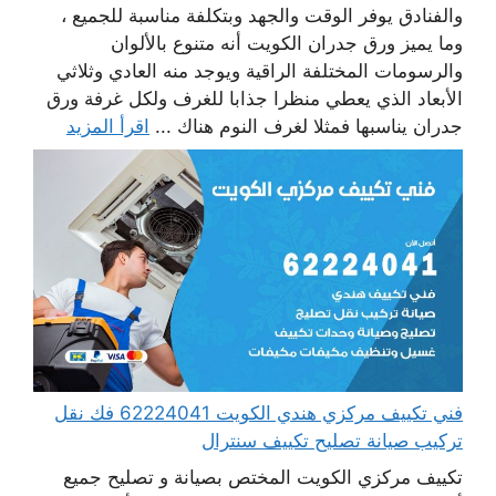
والفنادق يوفر الوقت والجهد وبتكلفة مناسبة للجميع ،
وما يميز ورق جدران الكويت أنه متنوع بالألوان
والرسومات المختلفة الراقية ويوجد منه العادي وثلاثي
الأبعاد الذي يعطي منظرا جذابا للغرف ولكل غرفة ورق
جدران يناسبها فمثلا لغرف النوم هناك ...
اقرأ المزيد
فني تكييف مركزي هندي الكويت 62224041 فك نقل
تركيب صيانة تصليح تكييف سنترال
تكييف مركزي الكويت المختص بصيانة و تصليح جميع