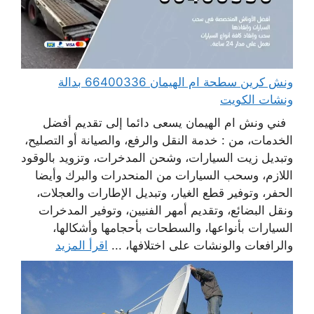
ونش كرين سطحة ام الهيمان 66400336 بدالة
ونشات الكويت
فني ونش ام الهيمان يسعى دائما إلى تقديم أفضل
الخدمات، من : خدمة النقل والرفع، والصيانة أو التصليح،
وتبديل زيت السيارات، وشحن المدخرات، وتزويد بالوقود
اللازم، وسحب السيارات من المنحدرات والبرك وأيضا
الحفر، وتوفير قطع الغيار، وتبديل الإطارات والعجلات،
ونقل البضائع، وتقديم أمهر الفنيين، وتوفير المدخرات
السيارات بأنواعها، والسطحات بأحجامها وأشكالها،
والرافعات والونشات على اختلافها، ...
اقرأ المزيد