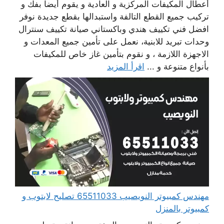
أعطال المكيفات المركزية و العادية و يقوم أيضا بفك و
تركيب جميع القطع التالفة واستبدالها بقطع جديدة نوفر
افضل فني تكييف هندي وباكستاني صيانة تكييف سنترال
وحدات تبريد للابنية، نعمل على تأمين جميع المعدات و
الاجهزة اللازمة ، و نقوم بتأمين غاز خاص للمكيفات
بأنواع متنوعة و ...
اقرأ المزيد
مهندس كمبيوتر النويصيب 65511033 تصليح لابتوب و
كمبيوتر بالمنزل