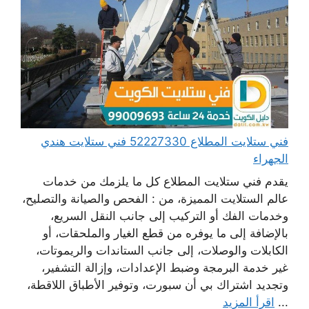
فني ستلايت المطلاع 52227330 فني ستلايت هندي
الجهراء
يقدم فني ستلايت المطلاع كل ما يلزمك من خدمات
عالم الستلايت المميزة، من : الفحص والصيانة والتصليح،
وخدمات الفك أو التركيب إلى جانب النقل السريع،
بالإضافة إلى ما يوفره من قطع الغيار والملحقات، أو
الكابلات والوصلات، إلى جانب الستاندات والريموتات،
غير خدمة البرمجة وضبط الإعدادات، وإزالة التشفير،
وتجديد اشتراك بي أن سبورت، وتوفير الأطباق اللاقطة،
...
اقرأ المزيد