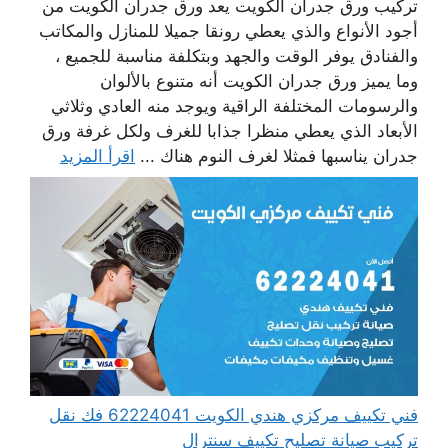
تركيب ورق جدران الكويت يعد ورق جدران الكويت من
أجود الأنواع والذي يعطي رونقا جميلا للمنازل والمكاتب
والفنادق يوفر الوقت والجهد وبتكلفة مناسبة للجميع ،
وما يميز ورق جدران الكويت أنه متنوع بالألوان
والرسومات المختلفة الراقية ويوجد منه العادي وثلاثي
الأبعاد الذي يعطي منظرا جذابا للغرف ولكل غرفة ورق
جدران يناسبها فمثلا لغرف النوم هناك ...
اقرأ المزيد
فني تكييف مركزي هندي الكويت 62224041 فك نقل
تركيب صيانة تصليح تكييف سنترال