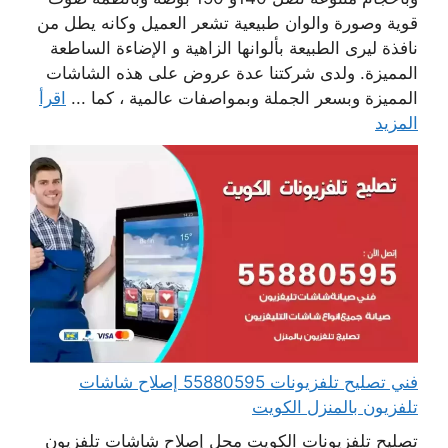
قوية وصورة والوان طبيعية تشعر العميل وكانه يطل من
نافذة ليرى الطبيعة بألوانها الزاهية و الإضاءة الساطعة
المميزة. ولدى شركتنا عدة عروض على هذه الشاشات
المميزة وبسعر الجملة وبمواصفات عالمية ، كما ...
اقرأ
المزيد
فني تصليح تلفزيونات 55880595 إصلاح شاشات
تلفزيون بالمنزل الكويت
تصليح تلفزيونات الكويت محل إصلاح شاشات تلفزيون