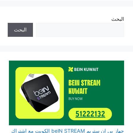
البحث
البحث
جهاز بي ان ستريم beIN STREAM الكويت مع اشتراك