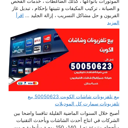
الموتورات بأنواعها ، كذلك الضاغطات ، خدمات الفحص
و الصيانة ، تركيب المكيفات و تثبيتها بإحكام ، تبديل غاز
الفريون و حل مشاكل التسريب ، إزالة الجليد ...
اقرأ
المزيد
بيع تلفزيونات شاشات الكويت 50050623 بيع
تلفزيونات سمارت كل الموديلات
أصبح خلال السنوات الماضية القليلة تنافسا واضحا بين
الشركات في انتاج أحدث الشاشات وبأحدث التقنيات
وبأحجام متنوعة تصل 140و 150 بوصة وبأنظمة صوت