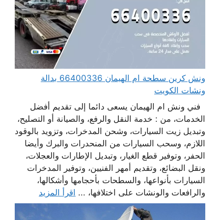
ونش كرين سطحة ام الهيمان 66400336 بدالة
ونشات الكويت
فني ونش ام الهيمان يسعى دائما إلى تقديم أفضل
الخدمات، من : خدمة النقل والرفع، والصيانة أو التصليح،
وتبديل زيت السيارات، وشحن المدخرات، وتزويد بالوقود
اللازم، وسحب السيارات من المنحدرات والبرك وأيضا
الحفر، وتوفير قطع الغيار، وتبديل الإطارات والعجلات،
ونقل البضائع، وتقديم أمهر الفنيين، وتوفير المدخرات
السيارات بأنواعها، والسطحات بأحجامها وأشكالها،
والرافعات والونشات على اختلافها، ...
اقرأ المزيد