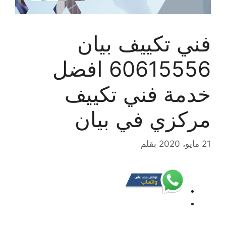
فني تكييف بيان
60615556 افضل
خدمة فني تكييف
مركزي في بيان
21 مايو، 2020
بقلم