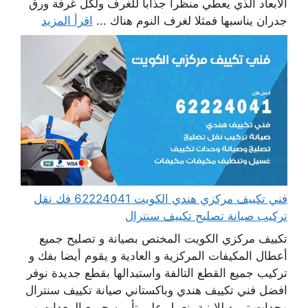
الأبعاد الذي يعطي منظرا جذابا للغرف ولكل غرفة ورق
جدران يناسبها فمثلا لغرف النوم هناك ...
اقرأ المزيد
فني تكييف مركزي هندي الكويت 62224041 فك نقل
تركيب صيانة تصليح تكييف سنترال
تكييف مركزي الكويت المختص بصيانة و تصليح جميع
أعطال المكيفات المركزية و العادية و يقوم أيضا بفك و
تركيب جميع القطع التالفة واستبدالها بقطع جديدة نوفر
افضل فني تكييف هندي وباكستاني صيانة تكييف سنترال
وحدات تبريد للابنية، نعمل على تأمين جميع المعدات و