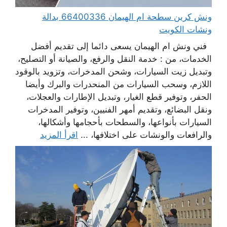
ونش كرين سطحة ام الهيمان 66400336 بدالة
ونشات الكويت
فني ونش ام الهيمان يسعى دائما إلى تقديم أفضل
الخدمات، من : خدمة النقل والرفع، والصيانة أو التصليح،
وتبديل زيت السيارات، وشحن المدخرات، وتزويد بالوقود
اللازم، وسحب السيارات من المنحدرات والبرك وأيضا
الحفر، وتوفير قطع الغيار، وتبديل الإطارات والعجلات،
ونقل البضائع، وتقديم أمهر الفنيين، وتوفير المدخرات
السيارات بأنواعها، والسطحات بأحجامها وأشكالها،
والرافعات والونشات على اختلافها، ...
اقرأ المزيد