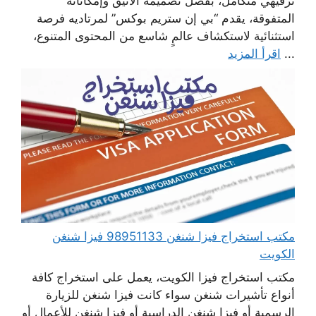
ترفيهي متكامل، بفضل تصميمه الأنيق وإمكاناته
المتفوقة، يقدم “بي إن ستريم بوكس” لمرتاديه فرصة
استثنائية لاستكشاف عالمٍ شاسع من المحتوى المتنوع،
...
اقرأ المزيد
مكتب استخراج فيزا شنغن 98951133 فيزا شنغن
الكويت
مكتب استخراج فيزا الكويت، يعمل على استخراج كافة
أنواع تأشيرات شنغن سواء كانت فيزا شنغن للزيارة
الرسمية أو فيزا شنغن الدراسية أو فيزا شنغن للأعمال أو