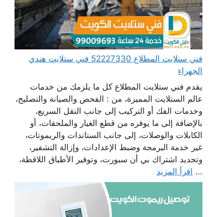
فني ستلايت المطلاع 52227330 فني ستلايت هندي
الجهراء
يقدم فني ستلايت المطلاع كل ما يلزمك من خدمات
عالم الستلايت المميزة، من : الفحص والصيانة والتصليح،
وخدمات الفك أو التركيب إلى جانب النقل السريع،
بالإضافة إلى ما يوفره من قطع الغيار والملحقات، أو
الكابلات والوصلات، إلى جانب الستاندات والريموتات،
غير خدمة البرمجة وضبط الإعدادات، وإزالة التشفير،
وتجديد اشتراك بي أن سبورت، وتوفير الأطباق اللاقطة،
...
اقرأ المزيد