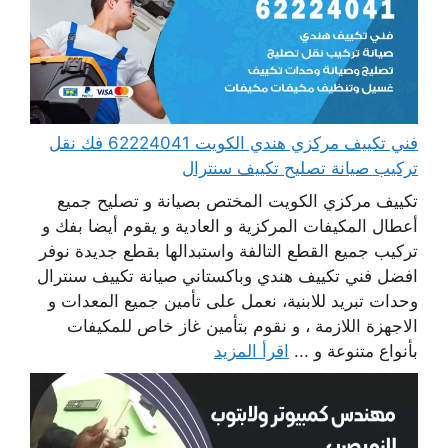
فني تكييف مركزي هندي الكويت 62224041 فك نقل
تركيب صيانة تصليح تكييف سنترال
تكييف مركزي الكويت المختص بصيانة و تصليح جميع
أعطال المكيفات المركزية و العادية و يقوم أيضا بفك و
تركيب جميع القطع التالفة واستبدالها بقطع جديدة نوفر
افضل فني تكييف هندي وباكستاني صيانة تكييف سنترال
وحدات تبريد للابنية، نعمل على تأمين جميع المعدات و
الاجهزة اللازمة ، و نقوم بتأمين غاز خاص للمكيفات
بأنواع متنوعة و ...
اقرأ المزيد