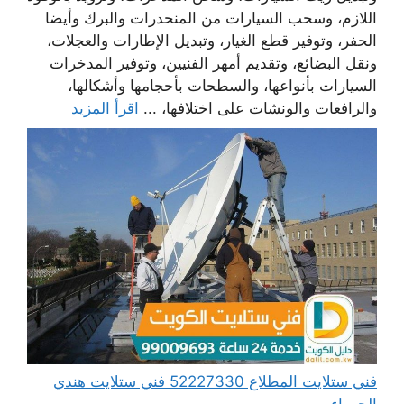
اللازم، وسحب السيارات من المنحدرات والبرك وأيضا
الحفر، وتوفير قطع الغيار، وتبديل الإطارات والعجلات،
ونقل البضائع، وتقديم أمهر الفنيين، وتوفير المدخرات
السيارات بأنواعها، والسطحات بأحجامها وأشكالها،
والرافعات والونشات على اختلافها، ...
اقرأ المزيد
فني ستلايت المطلاع 52227330 فني ستلايت هندي
الجهراء