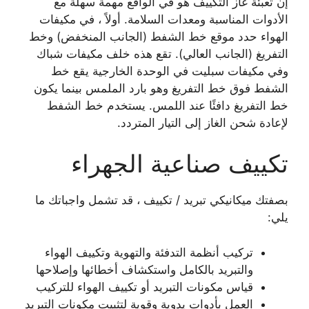
إن تعبئة غاز التكييف هو في الواقع مهمة سهلة مع
الأدوات المناسبة ومعدات السلامة. أولاً ، في مكيفات
الهواء حدد موقع خط الشفط (الجانب المنخفض) وخط
التفريغ (الجانب العالي). تقع هذه خلف مكيفات شباك
وفي مكيفات سبليت في الوحدة الخارجية يقع خط
الشفط فوق خط التفريغ وهو بارد الملمس بينما يكون
خط التفريغ دافئًا عند اللمس. يستخدم خط الشفط
لإعادة شحن الغاز إلى التيار المتردد.
تكييف صناعية الجهراء
بصفتك ميكانيكي تبريد / تكييف ، قد تشمل واجباتك ما
يلي:
تركيب أنظمة التدفئة والتهوية وتكييف الهواء
والتبريد بالكامل واستكشاف أخطائها وإصلاحها
قياس مكونات التبريد أو تكييف الهواء للتركيب
العمل بأدوات يدوية وقوية لتثبيت مكونات التبريد