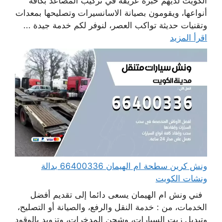
الكويت لديهم خبرة عريقة في تركيب المصاعد بكافة
أنواعها، ويقومون بصيانة الاسانسيرات وتصليحها بمعدات
وتقنيات حديثة تواكب العصر، لنوفر لكم خدمة جيدة ...
اقرأ المزيد
ونش كرين سطحة ام الهيمان 66400336 بدالة
ونشات الكويت
فني ونش ام الهيمان يسعى دائما إلى تقديم أفضل
الخدمات، من : خدمة النقل والرفع، والصيانة أو التصليح،
وتبديل زيت السيارات، وشحن المدخرات، وتزويد بالوقود