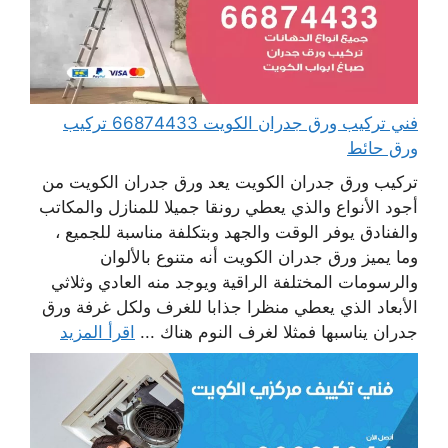
فني تركيب ورق جدران الكويت 66874433 تركيب
ورق حائط
تركيب ورق جدران الكويت يعد ورق جدران الكويت من
أجود الأنواع والذي يعطي رونقا جميلا للمنازل والمكاتب
والفنادق يوفر الوقت والجهد وبتكلفة مناسبة للجميع ،
وما يميز ورق جدران الكويت أنه متنوع بالألوان
والرسومات المختلفة الراقية ويوجد منه العادي وثلاثي
الأبعاد الذي يعطي منظرا جذابا للغرف ولكل غرفة ورق
جدران يناسبها فمثلا لغرف النوم هناك ...
اقرأ المزيد