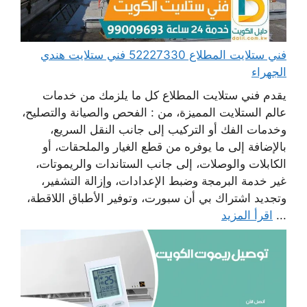
فني ستلايت المطلاع 52227330 فني ستلايت هندي
الجهراء
يقدم فني ستلايت المطلاع كل ما يلزمك من خدمات
عالم الستلايت المميزة، من : الفحص والصيانة والتصليح،
وخدمات الفك أو التركيب إلى جانب النقل السريع،
بالإضافة إلى ما يوفره من قطع الغيار والملحقات، أو
الكابلات والوصلات، إلى جانب الستاندات والريموتات،
غير خدمة البرمجة وضبط الإعدادات، وإزالة التشفير،
وتجديد اشتراك بي أن سبورت، وتوفير الأطباق اللاقطة،
...
اقرأ المزيد