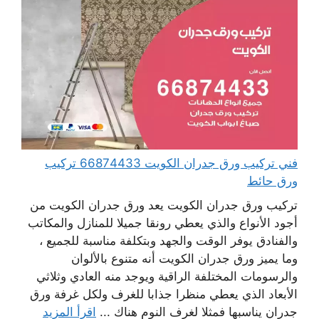
فني تركيب ورق جدران الكويت 66874433 تركيب
ورق حائط
تركيب ورق جدران الكويت يعد ورق جدران الكويت من
أجود الأنواع والذي يعطي رونقا جميلا للمنازل والمكاتب
والفنادق يوفر الوقت والجهد وبتكلفة مناسبة للجميع ،
وما يميز ورق جدران الكويت أنه متنوع بالألوان
والرسومات المختلفة الراقية ويوجد منه العادي وثلاثي
الأبعاد الذي يعطي منظرا جذابا للغرف ولكل غرفة ورق
جدران يناسبها فمثلا لغرف النوم هناك ...
اقرأ المزيد