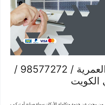
فني تكييف مركزي العمرية / 98577272 /
 الكويت
 من يبحث عن خدمة متكاملة الأركان سواء صيانة أو تركيب