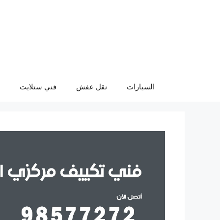
نتقل
لى
لمحتوى
السيارات
نقل عفش
فني ستلايت