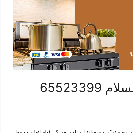
فني تهوية مركزية السلام 65523399
ن بيع و تركيب و صيانة المداخن من كل قياساتها و حجمها