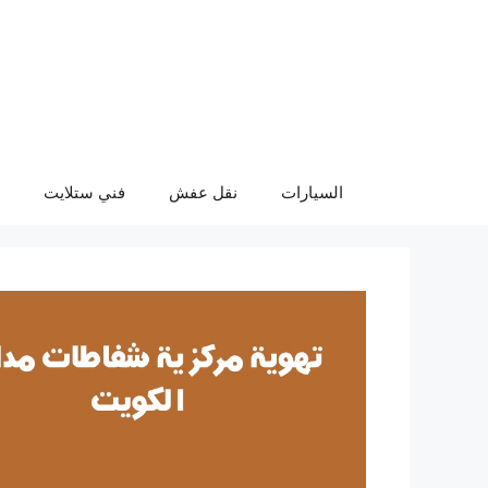
نتقل
لى
لمحتوى
السيارات
نقل عفش
فني ستلايت