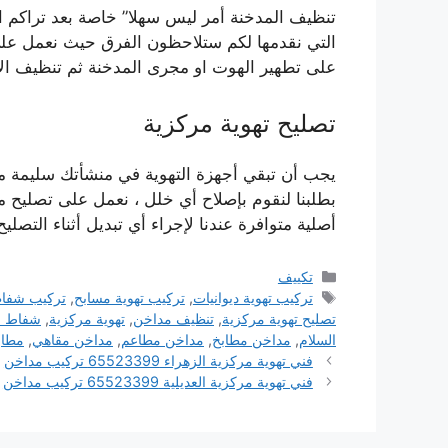
تنظيف المدخنة أمر ليس سهلا” خاصة بعد تراكم
التي نقدمها لكم ستلاحظون الفرق حيث نعمل على
على تطهير الهوت او مجرى المدخنة ثم تنظيف الأن
تصليح تهوية مركزية
يجب أن تبقي أجهزة التهوية في منشأتك سليمة م
بطلبنا لنقوم بإصلاح أي خلل ، نعمل على تصليح 
أصلية متوافرة عندنا لإجراء أي تبديل أثناء التصليح
التصنيفات
تكييف
الوسوم
تركيب تهوية ديوانيات
,
تركيب تهوية مسابح
,
تركيب شفا
تصليح تهوية مركزية
,
تنظيف مداخن
,
تهوية مركزية
,
شفاط ح
السلام
,
مداخن مطابخ
,
مداخن مطاعم
,
مداخن مقاهي
,
مطاب
فني تهوية مركزية الزهراء 65523399 تركيب مداخن
فني تهوية مركزية العديلية 65523399 تركيب مداخن