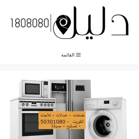
نتقل
لى
لمحتوى
القائمة