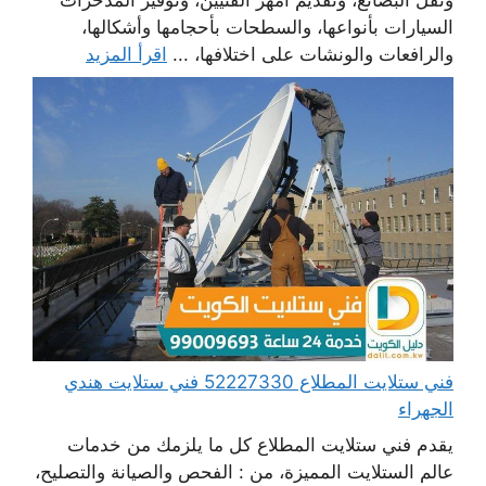
السيارات بأنواعها، والسطحات بأحجامها وأشكالها،
والرافعات والونشات على اختلافها، ...
اقرأ المزيد
فني ستلايت المطلاع 52227330 فني ستلايت هندي
الجهراء
يقدم فني ستلايت المطلاع كل ما يلزمك من خدمات
عالم الستلايت المميزة، من : الفحص والصيانة والتصليح،