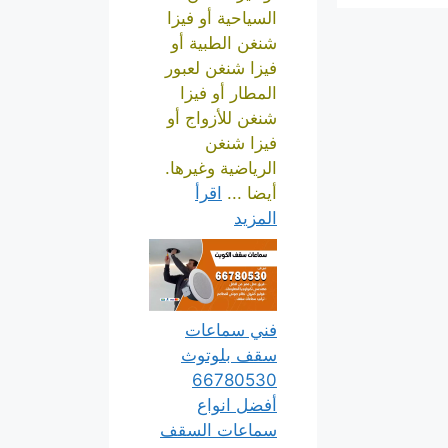
السياحية أو فيزا
شنغن الطبية أو
فيزا شنغن لعبور
المطار أو فيزا
شنغن للأزواج أو
فيزا شنغن
الرياضية وغيرها.
أيضا ...
اقرأ
المزيد
فني سماعات
سقف بلوتوث
66780530
أفضل انواع
سماعات السقف