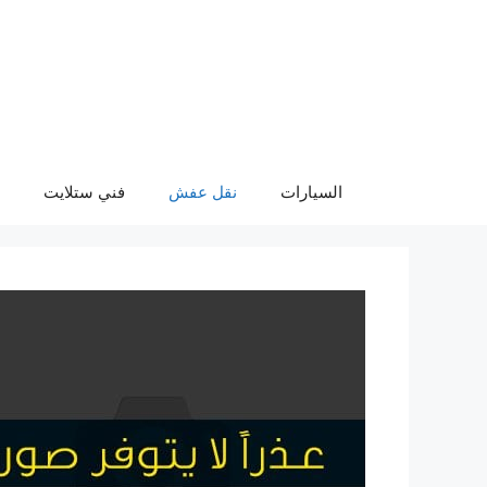
نتقل
لى
لمحتوى
السيارات
نقل عفش
فني ستلايت