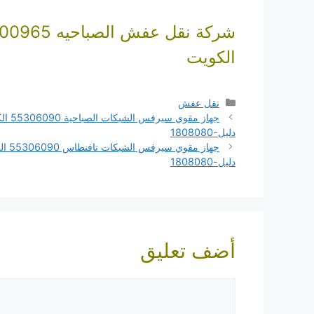
شركة نقل عفش الصباحيه 00965
الكويت
التصنيفات
نقل عفش
جهاز مقوي سيرف
دليل-1808080
جهاز مقوي سي
دليل-1808080
أضف تعليق
تعليق