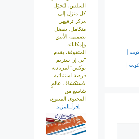
السلس، ليُحوّل
كل منزل إلى
مركز ترفيهي
متكامل، بفضل
تصميمه الأنيق
وإمكاناته
المتفوقة، يقدم
س الشبكات الصباحية 55306090 الكويت |
“بي إن ستريم
رفس الشبكات تافنطاس 55306090 الكويت |
بوكس” لمرتاديه
فرصة استثنائية
لاستكشاف عالمٍ
شاسع من
المحتوى المتنوع،
...
اقرأ المزيد