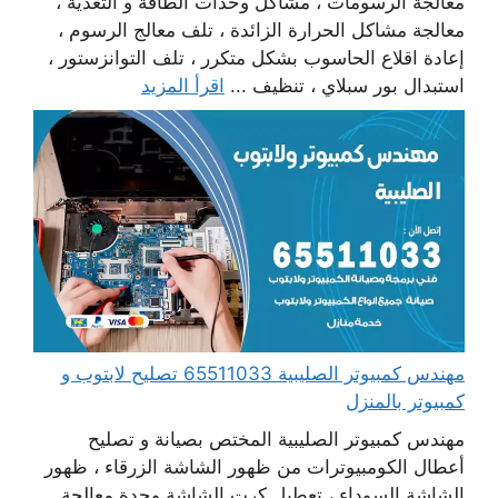
معالجة الرسومات ، مشاكل وحدات الطاقة و التغذية ،
معالجة مشاكل الحرارة الزائدة ، تلف معالج الرسوم ،
إعادة اقلاع الحاسوب بشكل متكرر ، تلف التوانزستور ،
استبدال بور سبلاي ، تنظيف ...
اقرأ المزيد
مهندس كمبيوتر الصليبية 65511033 تصليح لابتوب و
كمبيوتر بالمنزل
مهندس كمبيوتر الصليبية المختص بصيانة و تصليح
أعطال الكومبيوترات من ظهور الشاشة الزرقاء ، ظهور
الشاشة السوداء ، تعطيل كرت الشاشة وحدة معالجة