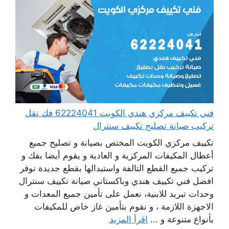
فني تكييف مركزي هندي الكويت 62224041 فك نقل
تركيب صيانة تصليح تكييف سنترال
تكييف مركزي الكويت المختص بصيانة و تصليح جميع
أعطال المكيفات المركزية و العادية و يقوم أيضا بفك و
تركيب جميع القطع التالفة واستبدالها بقطع جديدة نوفر
افضل فني تكييف هندي وباكستاني صيانة تكييف سنترال
وحدات تبريد للابنية، نعمل على تأمين جميع المعدات و
الاجهزة اللازمة ، و نقوم بتأمين غاز خاص للمكيفات
بأنواع متنوعة و ...
اقرأ المزيد