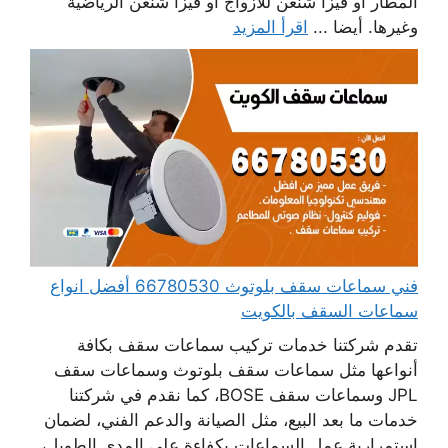
المطار أو فيزا شنغن للأزواج أو فيزا شنغن الرياضية
وغيرها. أيضا ...
اقرأ المزيد
فني سماعات سقف بلوتوث 66780530 أفضل انواع
سماعات السقف بالكويت
تقدم شركتنا خدمات تركيب سماعات سقف بكافة
أنواعها مثل سماعات سقف بلوتوث وسماعات سقف
JPL وسماعات سقف BOSE، كما نقدم في شركتنا
خدمات ما بعد البيع، مثل الصيانة والدعم الفني، لضمان
استمرارية عمل السماعات بكفاءة على المدى الطويل،