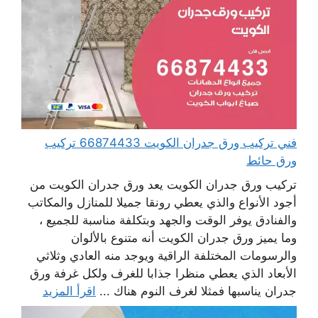
فني تركيب ورق جدران الكويت 66874433 تركيب
ورق حائط
تركيب ورق جدران الكويت يعد ورق جدران الكويت من
أجود الأنواع والذي يعطي رونقا جميلا للمنازل والمكاتب
والفنادق يوفر الوقت والجهد وبتكلفة مناسبة للجميع ،
وما يميز ورق جدران الكويت أنه متنوع بالألوان
والرسومات المختلفة الراقية ويوجد منه العادي وثلاثي
الأبعاد الذي يعطي منظرا جذابا للغرف ولكل غرفة ورق
جدران يناسبها فمثلا لغرف النوم هناك ...
اقرأ المزيد