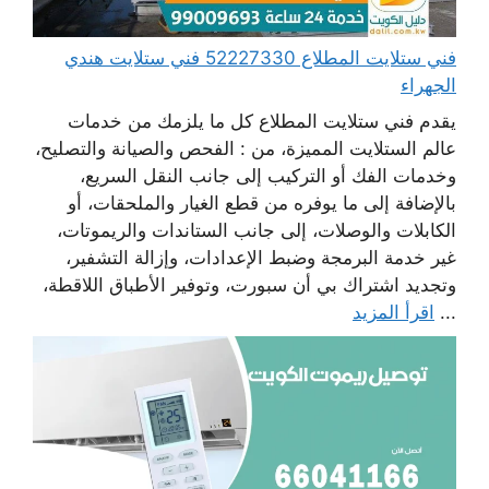
فني ستلايت المطلاع 52227330 فني ستلايت هندي
الجهراء
يقدم فني ستلايت المطلاع كل ما يلزمك من خدمات
عالم الستلايت المميزة، من : الفحص والصيانة والتصليح،
وخدمات الفك أو التركيب إلى جانب النقل السريع،
بالإضافة إلى ما يوفره من قطع الغيار والملحقات، أو
الكابلات والوصلات، إلى جانب الستاندات والريموتات،
غير خدمة البرمجة وضبط الإعدادات، وإزالة التشفير،
وتجديد اشتراك بي أن سبورت، وتوفير الأطباق اللاقطة،
...
اقرأ المزيد