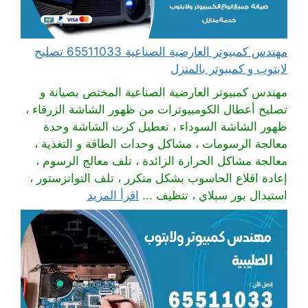
مهندس كمبيوتر العارضية الصناعية 65511033 تصليح
لابتوب و كمبيوتر بالمنزل
مهندس كمبيوتر العارضية الصناعية المختص بصيانة و
تصليح أعطال الكومبيوترات من ظهور الشاشة الزرقاء ،
ظهور الشاشة السوداء ، تعطيل كرت الشاشة وحدة
معالجة الرسومات ، مشاكل وحدات الطاقة و التغذية ،
معالجة مشاكل الحرارة الزائدة ، تلف معالج الرسوم ،
إعادة اقلاع الحاسوب بشكل متكرر ، تلف التوانزستور ،
استبدال بور سبلاي ، تنظيف ...
اقرأ المزيد