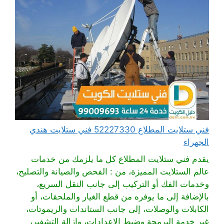
فني ستلايت المطلاع 52227330 فني ستلايت هندي
الجهراء
يقدم فني ستلايت المطلاع كل ما يلزمك من خدمات
عالم الستلايت المميزة، من : الفحص والصيانة والتصليح،
وخدمات الفك أو التركيب إلى جانب النقل السريع،
بالإضافة إلى ما يوفره من قطع الغيار والملحقات، أو
الكابلات والوصلات، إلى جانب الستاندات والريموتات،
غير خدمة البرمجة وضبط الإعدادات، وإزالة التشفير،