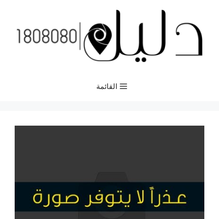
نتقل
لى
لمحتوى
القائمة