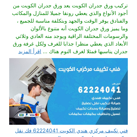
تركيب ورق جدران الكويت يعد ورق جدران الكويت من
أجود الأنواع والذي يعطي رونقا جميلا للمنازل والمكاتب
والفنادق يوفر الوقت والجهد وبتكلفة مناسبة للجميع ،
وما يميز ورق جدران الكويت أنه متنوع بالألوان
والرسومات المختلفة الراقية ويوجد منه العادي وثلاثي
الأبعاد الذي يعطي منظرا جذابا للغرف ولكل غرفة ورق
جدران يناسبها فمثلا لغرف النوم هناك ...
اقرأ المزيد
فني تكييف مركزي هندي الكويت 62224041 فك نقل