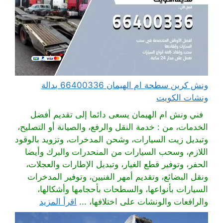
ونش كرين سطحة ام الهيمان 66400336 بدالة
ونشات الكويت
فني ونش ام الهيمان يسعى دائما إلى تقديم أفضل
الخدمات، من : خدمة النقل والرفع، والصيانة أو التصليح،
وتبديل زيت السيارات، وشحن المدخرات، وتزويد بالوقود
اللازم، وسحب السيارات من المنحدرات والبرك وأيضا
الحفر، وتوفير قطع الغيار، وتبديل الإطارات والعجلات،
ونقل البضائع، وتقديم أمهر الفنيين، وتوفير المدخرات
السيارات بأنواعها، والسطحات بأحجامها وأشكالها،
والرافعات والونشات على اختلافها، ...
اقرأ المزيد