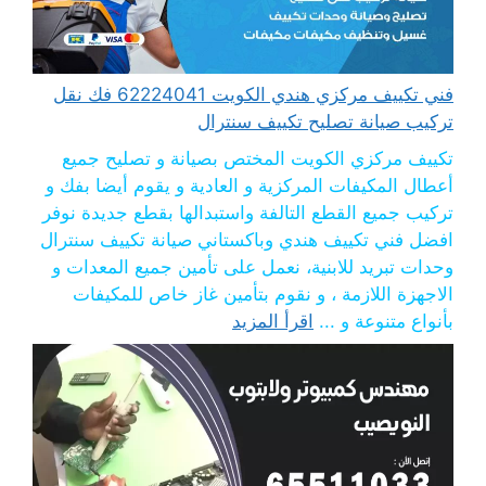
فني تكييف مركزي هندي الكويت 62224041 فك نقل
تركيب صيانة تصليح تكييف سنترال
تكييف مركزي الكويت المختص بصيانة و تصليح جميع
أعطال المكيفات المركزية و العادية و يقوم أيضا بفك و
تركيب جميع القطع التالفة واستبدالها بقطع جديدة نوفر
افضل فني تكييف هندي وباكستاني صيانة تكييف سنترال
وحدات تبريد للابنية، نعمل على تأمين جميع المعدات و
الاجهزة اللازمة ، و نقوم بتأمين غاز خاص للمكيفات
بأنواع متنوعة و ...
اقرأ المزيد