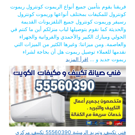
فريقنا يقوم بتأمين جميع أنواع الريموت كونترول ريموت
كونترول للمكيفات بمختلف أنواعها وريموت كونترول
رسيفر وريموت كونترول جميع التلفزيونات القديمة
والحديثة كما نقوم بتوصيلها لباب منزلكم أين ما كنتم في
الحولي ومبارك الكبير والأحمدي والفروانية والجهراء
والعاصمة. ومن ميزاتنا: وغيرها الكثير من الميزات التي
نقدمها للعملاء توصيل ريموت هل أن بحاجة لشراء
ريموت جديد و ...
اقرأ المزيد
فني تكييف وتبريد الرميثية 55560390 تكييف مركزي