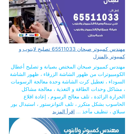
مهندس كمبيوتر صبحان 65511033 تصليح لابتوب و
كمبيوتر بالمنزل
مهندس كمبيوتر صبحان المختص بصيانة و تصليح أعطال
الكومبيوترات من ظهور الشاشة الزرقاء ، ظهور الشاشة
السوداء ، تعطيل كرت الشاشة وحدة معالجة الرسومات
، مشاكل وحدات الطاقة و التغذية ، معالجة مشاكل
الحرارة الزائدة ، تلف معالج الرسوم ، إعادة اقلاع
الحاسوب بشكل متكرر ، تلف التوانزستور ، استبدال بور
سبلاي ، تنظيف مآخذ ...
اقرأ المزيد