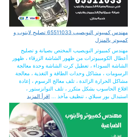
مهندس كمبيوتر النويصيب 65511033 تصليح لابتوب و
كمبيوتر بالمنزل
مهندس كمبيوتر النويصيب المختص بصيانة و تصليح
أعطال الكومبيوترات من ظهور الشاشة الزرقاء ، ظهور
الشاشة السوداء ، تعطيل كرت الشاشة وحدة معالجة
الرسومات ، مشاكل وحدات الطاقة و التغذية ، معالجة
مشاكل الحرارة الزائدة ، تلف معالج الرسوم ، إعادة
اقلاع الحاسوب بشكل متكرر ، تلف التوانزستور ،
استبدال بور سبلاي ، تنظيف مآخذ ...
اقرأ المزيد