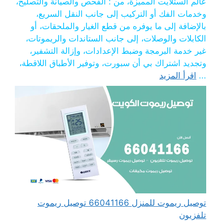
عالم الستلايت المميزة، من : الفحص والصيانة والتصليح،
وخدمات الفك أو التركيب إلى جانب النقل السريع،
بالإضافة إلى ما يوفره من قطع الغيار والملحقات، أو
الكابلات والوصلات، إلى جانب الستاندات والريموتات،
غير خدمة البرمجة وضبط الإعدادات، وإزالة التشفير،
وتجديد اشتراك بي أن سبورت، وتوفير الأطباق اللاقطة،
...
اقرأ المزيد
توصيل ريموت للمنزل 66041166 توصيل ريموت
تلفزيون