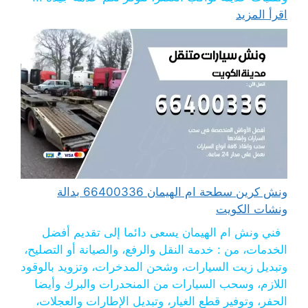
اقرأ المزيد
ونش كرين سطحة ام الهيمان 66400336 بدالة
ونشات الكويت
فني ونش ام الهيمان يسعى دائما إلى تقديم أفضل
الخدمات، من : خدمة النقل والرفع، والصيانة أو التصليح،
وتبديل زيت السيارات، وشحن المدخرات، وتزويد بالوقود
اللازم، وسحب السيارات من المنحدرات والبرك وأيضا
الحفر، وتوفير قطع الغيار، وتبديل الإطارات والعجلات،