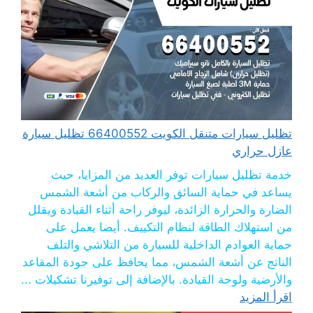
تظليل سيارات متنقل الكويت 66400552 تظليل سيارة
عازل حراري
خدمة تظليل سيارات توفر العديد من المزايا، حيث
يساعد في حماية السائق والركاب من أشعة الشمس
الضارة والحرارة الزائدة، ليوفر راحة أثناء القيادة ويقلل
من استهلاك الطاقة لنظام التكييف. أيضا يعمل على
حماية العوادم الداخلية للسيارة من التلاشي والتلف
الناتج عن أشعة الشمس، مما يحافظ على جودة المقاعد
والأرضية ولوحة القيادة. بالإضافة إلى توفيرنا تشكيلات ...
اقرأ المزيد