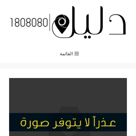
نتقل
لى
لمحتوى
القائمة