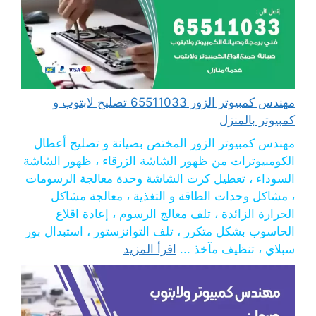
مهندس كمبيوتر الزور 65511033 تصليح لابتوب و
كمبيوتر بالمنزل
مهندس كمبيوتر الزور المختص بصيانة و تصليح أعطال
الكومبيوترات من ظهور الشاشة الزرقاء ، ظهور الشاشة
السوداء ، تعطيل كرت الشاشة وحدة معالجة الرسومات
، مشاكل وحدات الطاقة و التغذية ، معالجة مشاكل
الحرارة الزائدة ، تلف معالج الرسوم ، إعادة اقلاع
الحاسوب بشكل متكرر ، تلف التوانزستور ، استبدال بور
سبلاي ، تنظيف مآخذ ...
اقرأ المزيد