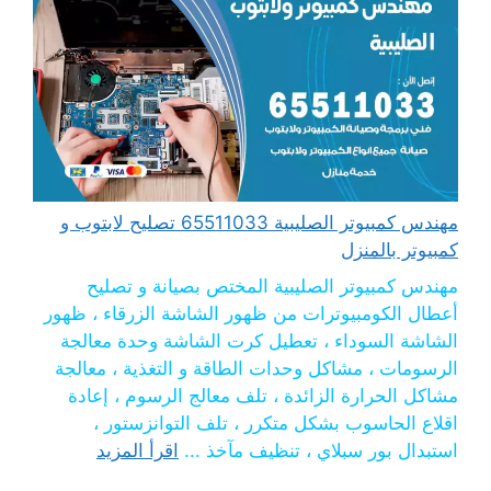
مهندس كمبيوتر الصليبية 65511033 تصليح لابتوب و
كمبيوتر بالمنزل
مهندس كمبيوتر الصليبية المختص بصيانة و تصليح
أعطال الكومبيوترات من ظهور الشاشة الزرقاء ، ظهور
الشاشة السوداء ، تعطيل كرت الشاشة وحدة معالجة
الرسومات ، مشاكل وحدات الطاقة و التغذية ، معالجة
مشاكل الحرارة الزائدة ، تلف معالج الرسوم ، إعادة
اقلاع الحاسوب بشكل متكرر ، تلف التوانزستور ،
استبدال بور سبلاي ، تنظيف مآخذ ...
اقرأ المزيد