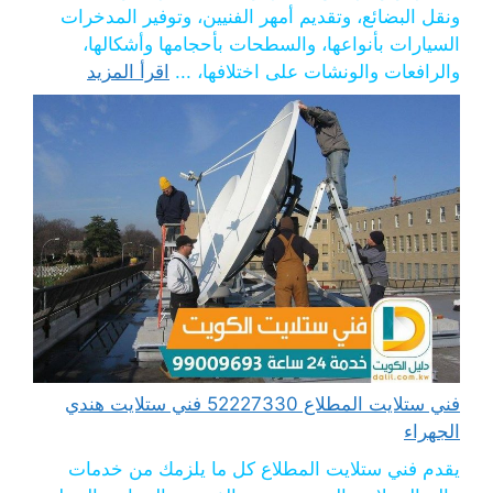
ونقل البضائع، وتقديم أمهر الفنيين، وتوفير المدخرات
السيارات بأنواعها، والسطحات بأحجامها وأشكالها،
والرافعات والونشات على اختلافها، ...
اقرأ المزيد
فني ستلايت المطلاع 52227330 فني ستلايت هندي
الجهراء
يقدم فني ستلايت المطلاع كل ما يلزمك من خدمات