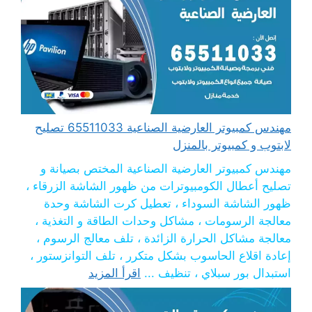
مهندس كمبيوتر العارضية الصناعية 65511033 تصليح
لابتوب و كمبيوتر بالمنزل
مهندس كمبيوتر العارضية الصناعية المختص بصيانة و
تصليح أعطال الكومبيوترات من ظهور الشاشة الزرقاء ،
ظهور الشاشة السوداء ، تعطيل كرت الشاشة وحدة
معالجة الرسومات ، مشاكل وحدات الطاقة و التغذية ،
معالجة مشاكل الحرارة الزائدة ، تلف معالج الرسوم ،
إعادة اقلاع الحاسوب بشكل متكرر ، تلف التوانزستور ،
استبدال بور سبلاي ، تنظيف ...
اقرأ المزيد