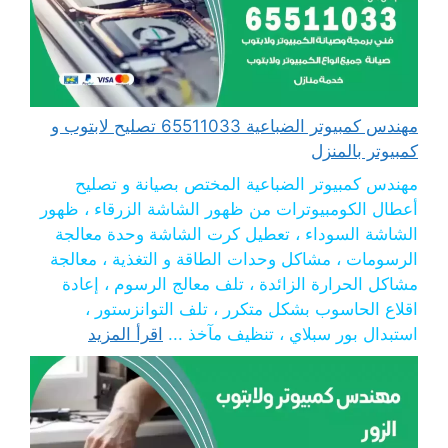
مهندس كمبيوتر الضباعية 65511033 تصليح لابتوب و
كمبيوتر بالمنزل
مهندس كمبيوتر الضباعية المختص بصيانة و تصليح
أعطال الكومبيوترات من ظهور الشاشة الزرقاء ، ظهور
الشاشة السوداء ، تعطيل كرت الشاشة وحدة معالجة
الرسومات ، مشاكل وحدات الطاقة و التغذية ، معالجة
مشاكل الحرارة الزائدة ، تلف معالج الرسوم ، إعادة
اقلاع الحاسوب بشكل متكرر ، تلف التوانزستور ،
استبدال بور سبلاي ، تنظيف مآخذ ...
اقرأ المزيد