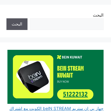
البحث
البحث
جهاز بي ان ستريم beIN STREAM الكويت مع اشتراك