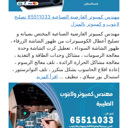
مهندس كمبيوتر العارضية الصناعية 65511033 تصليح
لابتوب و كمبيوتر بالمنزل
مهندس كمبيوتر العارضية الصناعية المختص بصيانة و
تصليح أعطال الكومبيوترات من ظهور الشاشة الزرقاء ،
ظهور الشاشة السوداء ، تعطيل كرت الشاشة وحدة
معالجة الرسومات ، مشاكل وحدات الطاقة و التغذية ،
معالجة مشاكل الحرارة الزائدة ، تلف معالج الرسوم ،
إعادة اقلاع الحاسوب بشكل متكرر ، تلف التوانزستور ،
استبدال بور سبلاي ، تنظيف ...
اقرأ المزيد