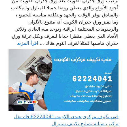
تركيب ورق جدران الكويت يعد ورق جدران الكويت من
أجود الأنواع والذي يعطي رونقا جميلا للمنازل والمكاتب
والفنادق يوفر الوقت والجهد وبتكلفة مناسبة للجميع ،
وما يميز ورق جدران الكويت أنه متنوع بالألوان
والرسومات المختلفة الراقية ويوجد منه العادي وثلاثي
الأبعاد الذي يعطي منظرا جذابا للغرف ولكل غرفة ورق
جدران يناسبها فمثلا لغرف النوم هناك ...
اقرأ المزيد
فني تكييف مركزي هندي الكويت 62224041 فك نقل
تركيب صيانة تصليح تكييف سنترال